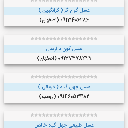
عسل گون گز ( گزانگبین )
09121406286 (اصفهان)
عسل گون با ارسال
09137378299 (اصفهان)
عسل چهل گیاه ( درمانی )
09146053482 (ارومیه)
عسل طبیعی چهل گیاه خالص