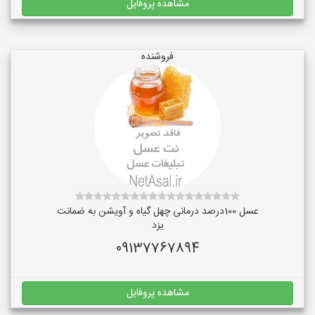
مشاهده پروفایل
فروشنده
عسل 100درصد درمانی چهل گیاه و آویشن به ضمانت
یزد
09137767894
مشاهده پروفایل