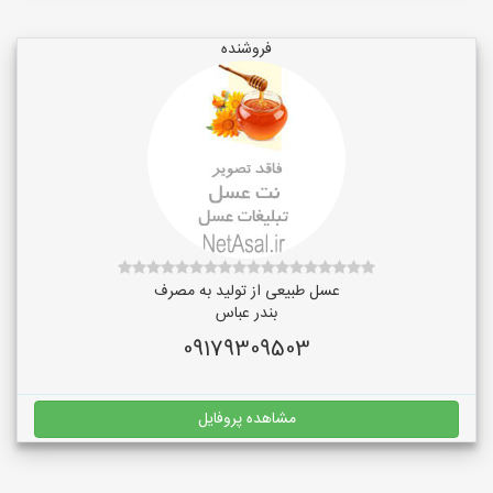
فروشنده
عسل طبیعی از تولید به مصرف
بندر عباس
09179309503
مشاهده پروفایل