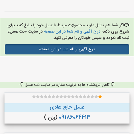
اگر شما هم تمایل دارید محصولات مرتبط با عسل خود را تبلیغ کنید برای
شروع روی دکمه
درج آگهی و نام شما در این صفحه
در سایت «نت عسل»
ثبت نام نموده و سپس خودتان را معرفی کنید.
درج آگهی و نام شما در این صفحه
تلفن فروشنده ها به ترتیب ستاره در سایت نت عسل
عسل حاج هادی
09186064413
(رزن )