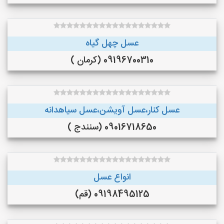
عسل چهل گیاه
09196700310 (کرمان )
عسل کنار،عسل آویشن،عسل سیاهدانه
09016718650 (سنندج )
انواع عسل
09198495125 (قم)