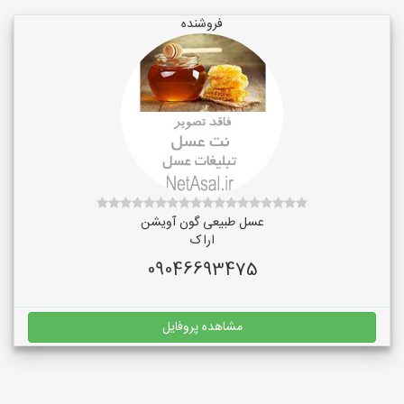
فروشنده
عسل طبیعی گون آویشن
اراک
09046693475
مشاهده پروفایل