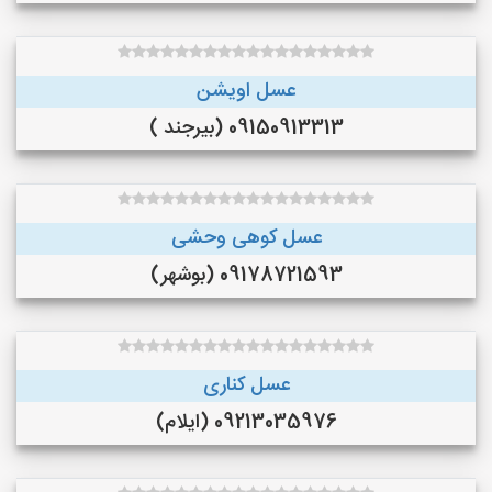
عسل اویشن
09150913313 (بیرجند )
عسل کوهی وحشی
09178721593 (بوشهر)
عسل کناری
09213035976 (ایلام)