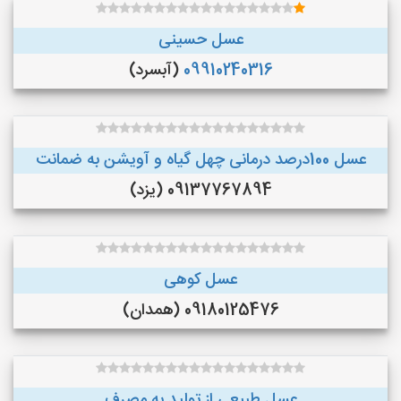
عسل حسینی
09910240316
(آبسرد)
عسل 100درصد درمانی چهل گیاه و آویشن به ضمانت
09137767894 (یزد)
عسل کوهی
09180125476 (همدان)
عسل طبیعی از تولید به مصرف