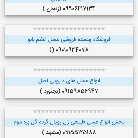
09906417134 (زنجان )
فروشگاه وعمده فروشی عسل اعظم بانو
09010934078 ()
انواع عسل های دارویی اصل
09159856947 (بجنورد )
پخش انواع عسل طبیعی ژل رویال گرده گل بره موم
09155125188 (مشهد )