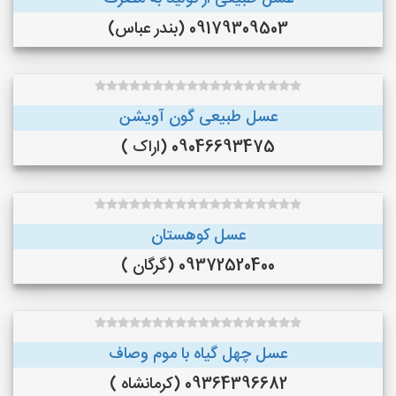
09179309503 (بندر عباس)
عسل طبیعی گون آویشن
09046693475 (اراک )
عسل کوهستان
09372520400 (گرگان )
عسل چهل گیاه با موم وصاف
09364396682 (کرمانشاه )