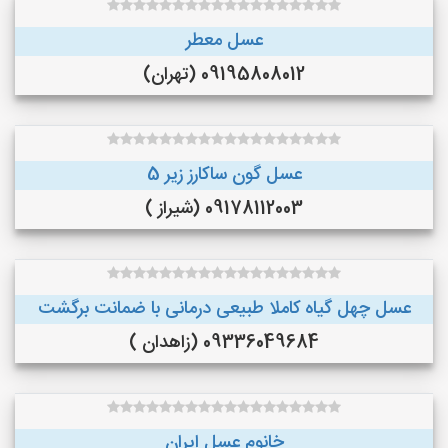
عسل معطر
09195808012 (تهران)
عسل گون ساکارز زیر 5
09178112003 (شیراز )
عسل چهل گیاه کاملا طبیعی درمانی با ضمانت برگشت
09336049684 (زاهدان )
خانوم عسل ایران