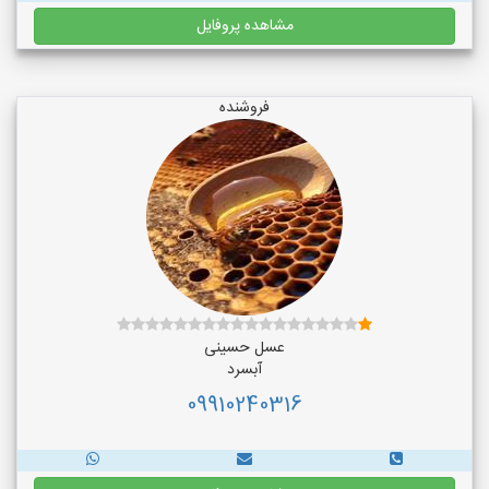
مشاهده پروفایل
فروشنده
عسل حسینی
آبسرد
09910240316