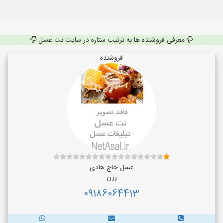
معرفی فروشنده ها به ترتیب ستاره در سایت نت عسل
فروشنده
عسل حاج هادی
رزن
09186064413