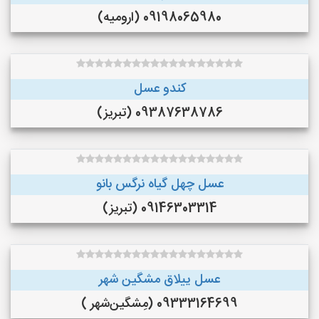
09198065980 (ارومیه)
کندو عسل
09387638786 (تبریز)
عسل چهل گیاه نرگس بانو
09146303314 (تبریز)
عسل ییلاق مشگین شهر
09333164699 (مِشگین‌شهر )