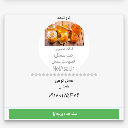
فروشنده
عسل کوهی
همدان
09180125476
مشاهده پروفایل