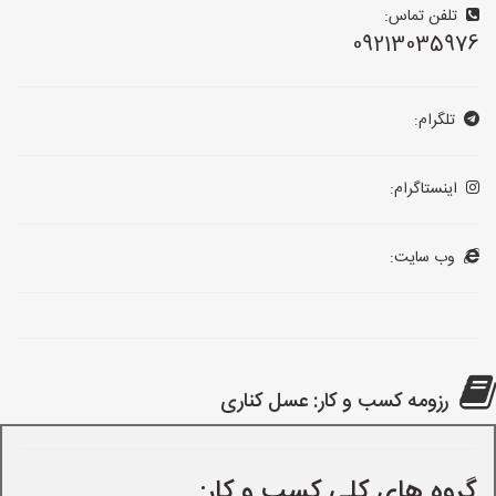
تلفن تماس:
09213035976
تلگرام:
اینستاگرام:
وب سایت:
رزومه کسب و کار: عسل کناری
گروه های کلی کسب و کار: