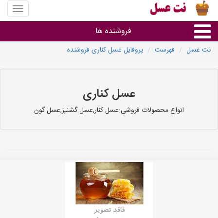
منوی
سایت
نت
فروشنده ها
عسل
نت عسل
فهرست
پروفایل عسل کناری فروشنده
گروه ها
استان ها
عسل کناری
انواع محصولات فروشی:عسل کنار,عسل گشنیز,عسل گون