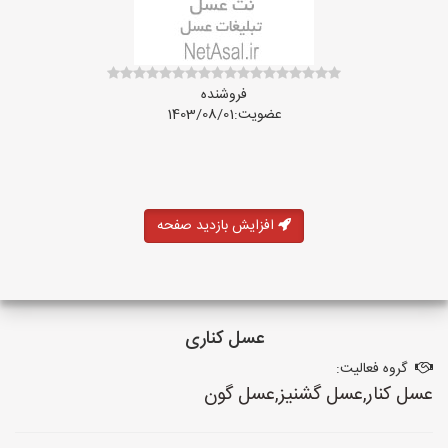
فروشنده
عضویت:1403/08/01
افزایش بازدید صفحه
عسل کناری
گروه فعالیت:
عسل کنار,عسل گشنیز,عسل گون