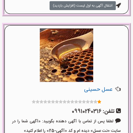
انتقال آگهی به اول لیست (افزایش بازدید)
عسل حسینی
تلفن:
09910240316
لطفا پس از تماس با آگهی دهنده بگویید: «آگهی شما را در
سایت «نت عسل» دیده ام و کد «آگهی-25» را اعلام کنید»