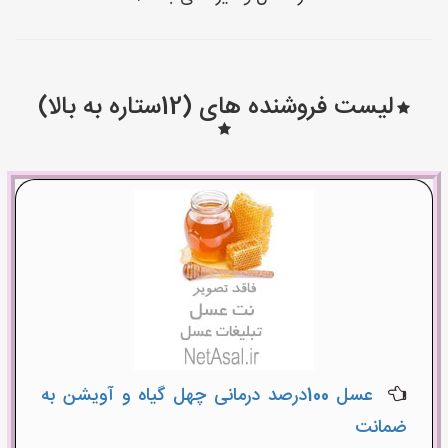
لیست فروشنده های (12ستاره به بالا)
عسل 100درصد درمانی چهل گیاه و آویشن به
ضمانت