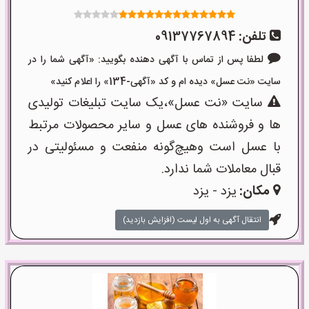
تلفن:
09137767894
لطفا پس از تماس با آگهی دهنده بگویید: «آگهی شما را در
سایت «نت عسل» دیده ام و کد «آگهی-134» را اعلام کنید»
سایت «نت عسل»،یک سایت تبلیغات تولیدی
ها و فروشنده های عسل و سایر محصولات مرتبط
با عسل است وهیچ‌گونه منفعت و مسئولیتی در
قبال معاملات شما ندارد.
مکان:
یزد - یزد
انتقال آگهی به اول لیست (افزایش بازدید)