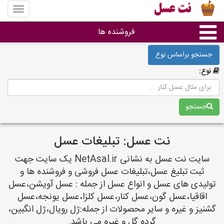
منوی
سایت
نت
فروشنده ها
عسل
جستجو براساس نوع
گروه ها
نوع:
استان ها
جستجو
نت عسل: تبلیغات عسل
سایت نت عسل به نشانی NetAsal.ir یک سایت جهت
ثبت تبلیغ عسل،تبلیغات عسل فروشی و فروشنده ها و
تولیدی های عسل و انواع عسل از جمله : عسل آویشن،عسل
اقاقیا،عسل گون،عسل کنار،عسل کلزا،عسل یونجه،عسل
گشنیز و غیره و سایر محصولات از جمله:ژل رویال،ژل انگبین،
گرده گل و غیره می باشد.