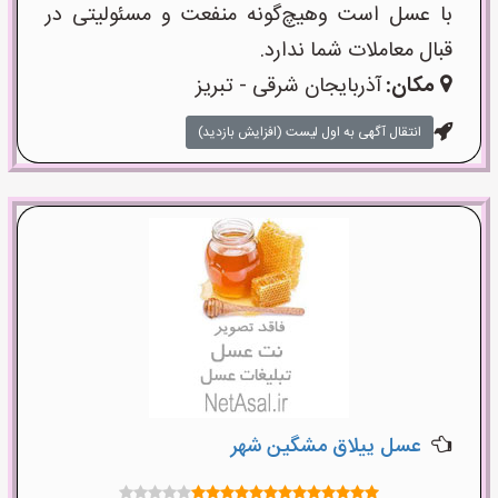
با عسل است وهیچ‌گونه منفعت و مسئولیتی در
قبال معاملات شما ندارد.
مکان:
آذربایجان شرقی - تبریز
انتقال آگهی به اول لیست (افزایش بازدید)
عسل ییلاق مشگین شهر