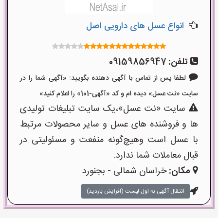
انواع عسل های دارویی اصل
تلفن:
09159856947
لطفا پس از تماس با آگهی دهنده بگویید: «آگهی شما را در
سایت «نت عسل» دیده ام و کد «آگهی-101» را اعلام کنید»
سایت «نت عسل»،یک سایت تبلیغات تولیدی
ها و فروشنده های عسل و سایر محصولات مرتبط
با عسل است وهیچ‌گونه منفعت و مسئولیتی در
قبال معاملات شما ندارد.
مکان:
خراسان شمالی - بجنورد
انتقال آگهی به اول لیست (افزایش بازدید)