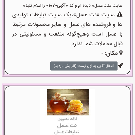
سایت «نت عسل» دیده ام و کد «آگهی-107» را اعلام کنید»
سایت «نت عسل»،یک سایت تبلیغات تولیدی
ها و فروشنده های عسل و سایر محصولات مرتبط
با عسل است وهیچ‌گونه منفعت و مسئولیتی در
قبال معاملات شما ندارد.
مکان:
-
انتقال آگهی به اول لیست (افزایش بازدید)