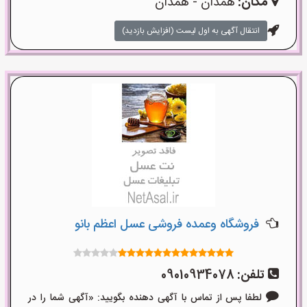
مکان:
همدان - همدان
انتقال آگهی به اول لیست (افزایش بازدید)
فروشگاه وعمده فروشی عسل اعظم بانو
تلفن:
09010934078
لطفا پس از تماس با آگهی دهنده بگویید: «آگهی شما را در