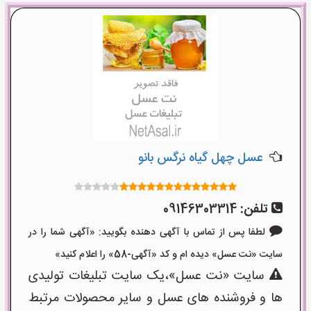
عسل چهل گیاه نرگس بانو
تلفن:
09146303314
لطفا پس از تماس با آگهی دهنده بگویید: «آگهی شما را در
سایت «نت عسل» دیده ام و کد «آگهی-58» را اعلام کنید»
سایت «نت عسل»،یک سایت تبلیغات تولیدی
ها و فروشنده های عسل و سایر محصولات مرتبط