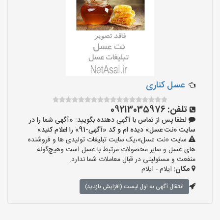
عسل کناری
تلفن:
09213035976
لطفا پس از تماس با آگهی دهنده بگویید: «آگهی شما را در
سایت «نت عسل» دیده ام و کد «آگهی-91» را اعلام کنید»
سایت «نت عسل»،یک سایت تبلیغات تولیدی ها و فروشنده
های عسل و سایر محصولات مرتبط با عسل است وهیچ‌گونه
منفعت و مسئولیتی در قبال معاملات شما ندارد.
مکان:
ایلام - ایلام
انتقال آگهی به اول لیست (افزایش بازدید)