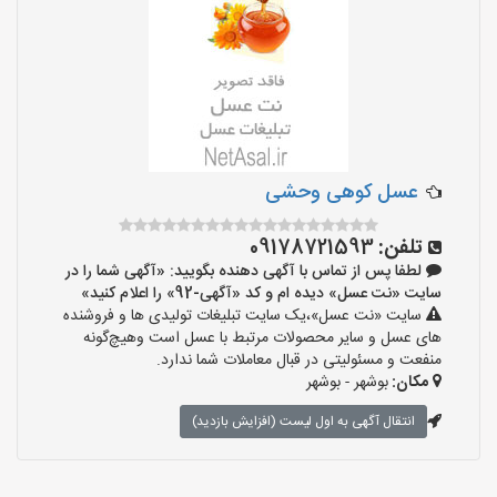
عسل کوهی وحشی
تلفن:
09178721593
لطفا پس از تماس با آگهی دهنده بگویید: «آگهی شما را در
سایت «نت عسل» دیده ام و کد «آگهی-92» را اعلام کنید»
سایت «نت عسل»،یک سایت تبلیغات تولیدی ها و فروشنده
های عسل و سایر محصولات مرتبط با عسل است وهیچ‌گونه
منفعت و مسئولیتی در قبال معاملات شما ندارد.
مکان:
بوشهر - بوشهر
انتقال آگهی به اول لیست (افزایش بازدید)