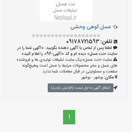
عسل کوهی وحشی
تلفن:
09178721593
لطفا پس از تماس با آگهی دهنده بگویید: «آگهی شما را در
سایت «نت عسل» دیده ام و کد «آگهی-92» را اعلام کنید»
سایت «نت عسل»،یک سایت تبلیغات تولیدی ها و فروشنده
های عسل و سایر محصولات مرتبط با عسل است وهیچ‌گونه
منفعت و مسئولیتی در قبال معاملات شما ندارد.
مکان:
بوشهر - بوشهر
انتقال آگهی به اول لیست (افزایش بازدید)
1