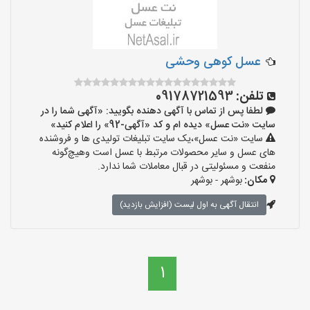
عسل کوهی وحشی
تلفن:
09178721593
لطفا پس از تماس با آگهی دهنده بگویید: «آگهی شما را در
سایت «نت عسل» دیده ام و کد «آگهی-92» را اعلام کنید»
سایت «نت عسل»،یک سایت تبلیغات تولیدی ها و فروشنده
های عسل و سایر محصولات مرتبط با عسل است وهیچ‌گونه
منفعت و مسئولیتی در قبال معاملات شما ندارد.
مکان:
بوشهر - بوشهر
انتقال آگهی به اول لیست (افزایش بازدید)
1