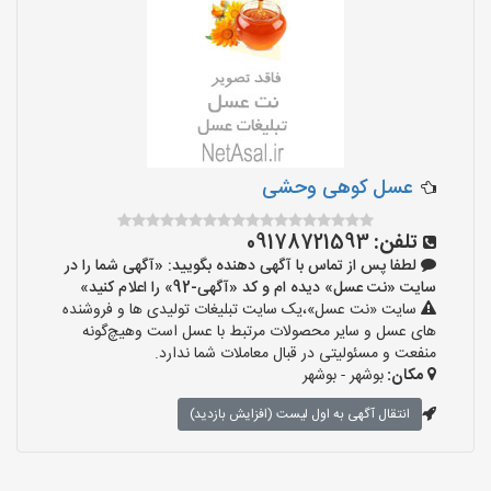
عسل کوهی وحشی
تلفن:
09178721593
لطفا پس از تماس با آگهی دهنده بگویید: «آگهی شما را در
سایت «نت عسل» دیده ام و کد «آگهی-92» را اعلام کنید»
سایت «نت عسل»،یک سایت تبلیغات تولیدی ها و فروشنده
های عسل و سایر محصولات مرتبط با عسل است وهیچ‌گونه
منفعت و مسئولیتی در قبال معاملات شما ندارد.
مکان:
بوشهر - بوشهر
انتقال آگهی به اول لیست (افزایش بازدید)