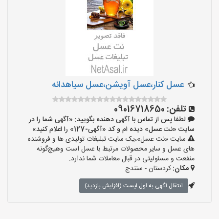
عسل کنار،عسل آویشن،عسل سیاهدانه
تلفن:
09016718650
لطفا پس از تماس با آگهی دهنده بگویید: «آگهی شما را در
سایت «نت عسل» دیده ام و کد «آگهی-127» را اعلام کنید»
سایت «نت عسل»،یک سایت تبلیغات تولیدی ها و فروشنده
های عسل و سایر محصولات مرتبط با عسل است وهیچ‌گونه
منفعت و مسئولیتی در قبال معاملات شما ندارد.
مکان:
کردستان - سنندج
انتقال آگهی به اول لیست (افزایش بازدید)