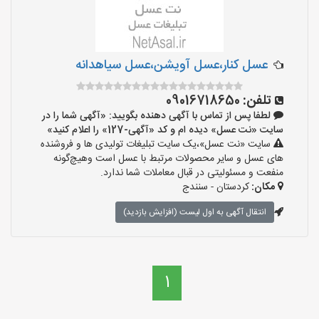
عسل کنار،عسل آویشن،عسل سیاهدانه
تلفن:
09016718650
لطفا پس از تماس با آگهی دهنده بگویید: «آگهی شما را در
سایت «نت عسل» دیده ام و کد «آگهی-127» را اعلام کنید»
سایت «نت عسل»،یک سایت تبلیغات تولیدی ها و فروشنده
های عسل و سایر محصولات مرتبط با عسل است وهیچ‌گونه
منفعت و مسئولیتی در قبال معاملات شما ندارد.
مکان:
کردستان - سنندج
انتقال آگهی به اول لیست (افزایش بازدید)
1