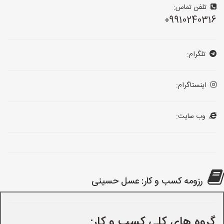
تلفن تماس:
09910240316
تلگرام:
اینستاگرام:
وب سایت:
رزومه کسب و کار: عسل حسینی
گروه های کلی کسب و کار: