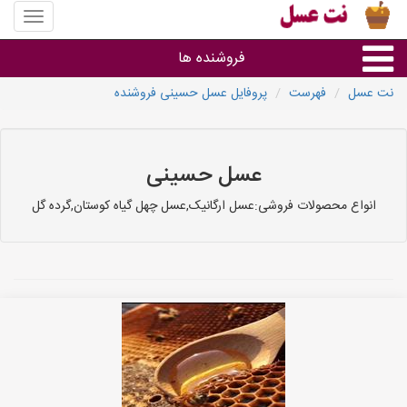
منوی
سایت
نت
فروشنده ها
عسل
نت عسل
فهرست
پروفایل عسل حسینی فروشنده
گروه ها
استان ها
عسل حسینی
انواع محصولات فروشی:عسل ارگانیک,عسل چهل گیاه کوستان,گرده گل