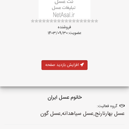
فروشنده
عضویت:1403/09/30
افزایش بازدید صفحه
خانوم عسل ایران
گروه فعالیت:
عسل بهارنارنج,عسل سیاهدانه,عسل گون