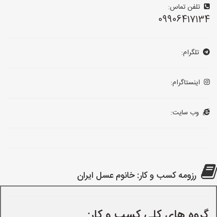
تلفن تماس:
09906417134
تلگرام:
اینستاگرام:
وب سایت:
رزومه کسب و کار: خانوم عسل ایران
گروه های کلی کسب و کار: