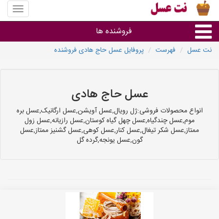
منوی
سایت
نت
فروشنده ها
عسل
نت عسل
فهرست
پروفایل عسل حاج هادی فروشنده
گروه ها
استان ها
عسل حاج هادی
انواع محصولات فروشی:ژل رویال,عسل آویشن,عسل ارگانیک,عسل بره
موم,عسل چندگیاه,عسل چهل گیاه کوستان,عسل رازیانه,عسل زول
ممتاز,عسل شکر تیغال,عسل کنار,عسل کوهی,عسل گشنیز ممتاز,عسل
گون,عسل یونجه,گرده گل