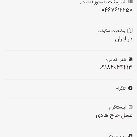
شماره ثبت یا مجوز فعالیت:
0467612250
وضعیت سکونت:
در ایران
تلفن تماس:
09186064413
تلگرام:
اینستاگرام:
عسل حاج هادی
وب سایت: