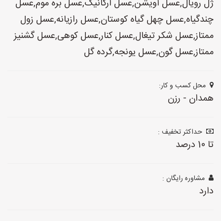
ژل رویال,عسل آویشن,عسل ارگانیک,عسل بره موم,عسل
چندگیاه,عسل چهل گیاه کوستان,عسل رازیانه,عسل زول
ممتاز,عسل شکر تیغال,عسل کنار,عسل کوهی,عسل گشنیز
ممتاز,عسل گون,عسل یونجه,گرده گل
محل کسب و کار:
همدان - رزن
حداکثر تخفیف :
تا 10 درصد
مشاوره رایگان :
دارد