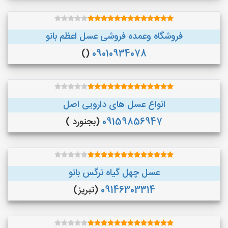
فروشگاه وعمده فروشی عسل اعظم بانو
()
09010934078
انواع عسل های دارویی اصل
09159856947
(بجنورد )
عسل چهل گیاه نرگس بانو
09146303314
(تبریز)