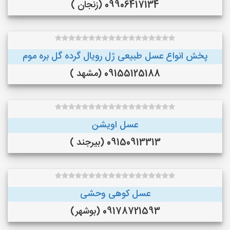
09906417134 (زنجان )
پخش انواع عسل طبیعی ژل رویال گرده گل بره موم
09155125188 (مشهد )
عسل اویشن
09150913313 (بیرجند )
عسل کوهی وحشی
09178721593 (بوشهر)