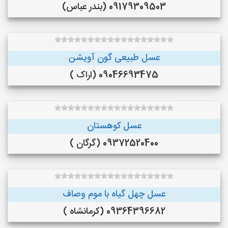
09179309503 (بندر عباس)
عسل طبیعی گون آویشن
09046693475 (اراک )
عسل کوهستان
09372520400 (گرگان )
عسل چهل گیاه با موم وصاف
09364396682 (کرمانشاه )