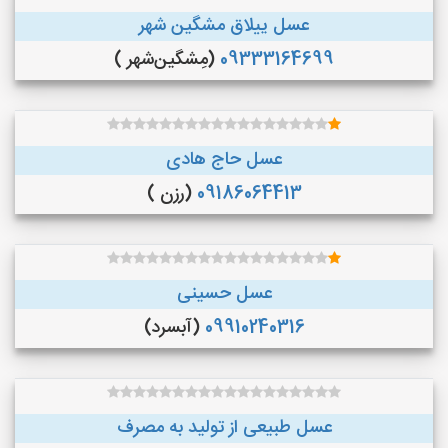
عسل ییلاق مشگین شهر
09333164699
(مِشگین‌شهر )
عسل حاج هادی
09186064413
(رزن )
عسل حسینی
09910240316
(آبسرد)
عسل طبیعی از تولید به مصرف