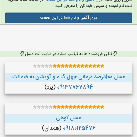
ثبت نام نموده و سپس خودتان را معرفی کنید.
درج آگهی و نام شما در این صفحه
تلفن فروشنده ها به ترتیب ستاره در سایت نت عسل
عسل 100درصد درمانی چهل گیاه و آویشن به ضمانت
09137767894
(یزد)
عسل کوهی
09180125476
(همدان)