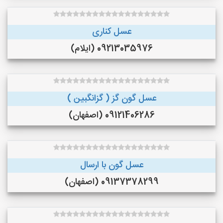
عسل کناری
09213035976 (ایلام)
عسل گون گز ( گزانگبین )
09121406286 (اصفهان)
عسل گون با ارسال
09137378299 (اصفهان)