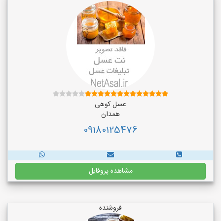
عسل کوهی
همدان
09180125476
مشاهده پروفایل
فروشنده