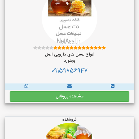
انواع عسل های دارویی اصل
بجنورد
09159856947
مشاهده پروفایل
فروشنده