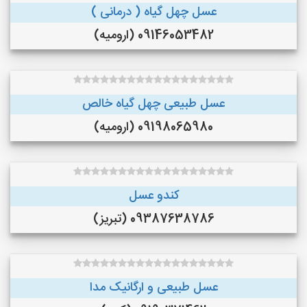
عسل چهل گیاه ( درمانی )
09146053482 (ارومیه)
عسل طبیعی چهل گیاه خالص
09198065980 (ارومیه)
کندو عسل
09387638786 (تبریز)
عسل طبیعی و ارگانیک مدا