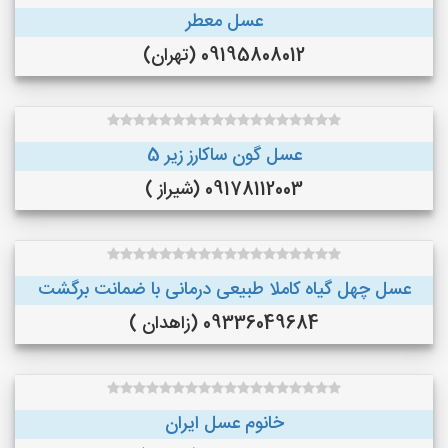
عسل معطر
09195808012 (تهران)
عسل گون ساکارز زیر 5
09178112003 (شیراز )
عسل چهل گیاه کاملا طبیعی درمانی با ضمانت برگشت
09336049684 (زاهدان )
خانوم عسل ایران