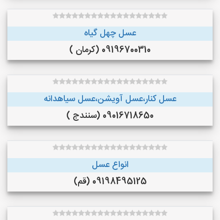
عسل چهل گیاه
09196700310 (کرمان )
عسل کنار،عسل آویشن،عسل سیاهدانه
09016718650 (سنندج )
انواع عسل
09198495125 (قم)