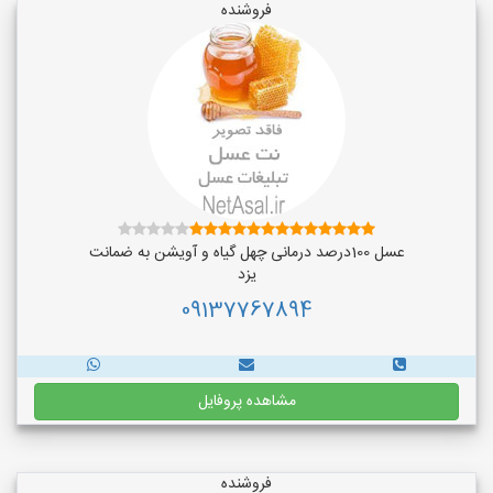
فروشنده
عسل 100درصد درمانی چهل گیاه و آویشن به ضمانت
یزد
09137767894
مشاهده پروفایل
فروشنده