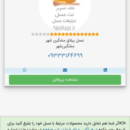
عسل ییلاق مشگین شهر
مِشگین‌شهر
09333164699
مشاهده پروفایل
اگر شما هم تمایل دارید محصولات مرتبط با عسل خود را تبلیغ کنید برای
شروع روی دکمه
درج آگهی و نام شما در این صفحه
در سایت «نت عسل»