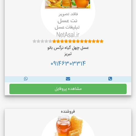
عسل چهل گیاه نرگس بانو
تبریز
09146303314
مشاهده پروفایل
فروشنده