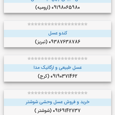
09198065980 (ارومیه)
کندو عسل
09387638786 (تبریز)
عسل طبیعی و ارگانیک مدا
09190371462 (کرج)
خرید و فروش عسل وحشی شوشتر
09169142737 (شوشتر )