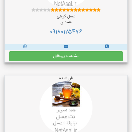
عسل کوهی
همدان
09180125476
مشاهده پروفایل
فروشنده