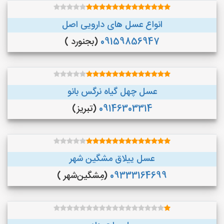
انواع عسل های دارویی اصل
09159856947
(بجنورد )
عسل چهل گیاه نرگس بانو
09146303314
(تبریز)
عسل ییلاق مشگین شهر
09333164699
(مِشگین‌شهر )