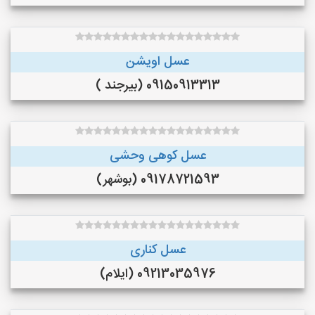
عسل اویشن
09150913313 (بیرجند )
عسل کوهی وحشی
09178721593 (بوشهر)
عسل کناری
09213035976 (ایلام)