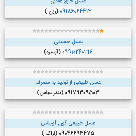
عسل حاج هادی
09186064413
(رزن )
عسل حسینی
09910240316
(آبسرد)
عسل طبیعی از تولید به مصرف
09179309503 (بندر عباس)
عسل طبیعی گون آویشن
09046693475 (اراک )