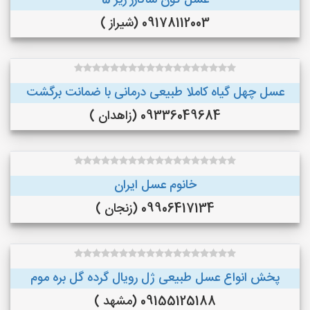
عسل گون ساکارز زیر 5
09178112003 (شیراز )
عسل چهل گیاه کاملا طبیعی درمانی با ضمانت برگشت
09336049684 (زاهدان )
خانوم عسل ایران
09906417134 (زنجان )
پخش انواع عسل طبیعی ژل رویال گرده گل بره موم
09155125188 (مشهد )