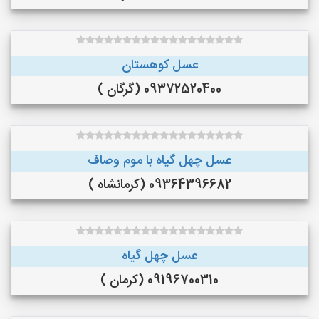
عسل کوهستان
09372520400 (گرگان )
عسل چهل گیاه با موم وصاف
09364396682 (کرمانشاه )
عسل چهل گیاه
09196700310 (کرمان )