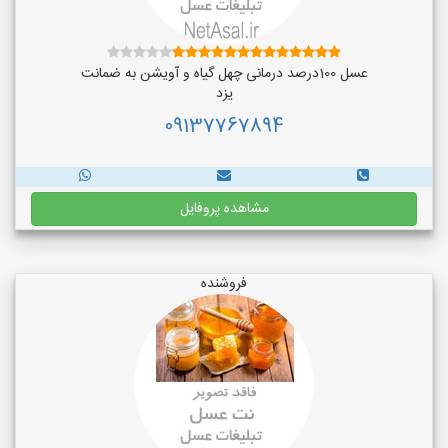
عسل 100درصد درمانی چهل گیاه و آویشن به ضمانت
یزد
09137767894
مشاهده پروفایل
فروشنده