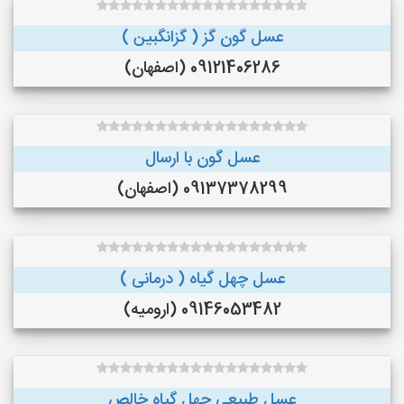
عسل گون گز ( گزانگبین )
09121406286 (اصفهان)
عسل گون با ارسال
09137378299 (اصفهان)
عسل چهل گیاه ( درمانی )
09146053482 (ارومیه)
عسل طبیعی چهل گیاه خالص