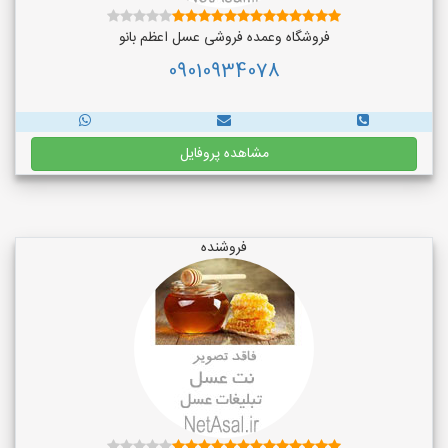
فروشگاه وعمده فروشی عسل اعظم بانو
09010934078
مشاهده پروفایل
فروشنده