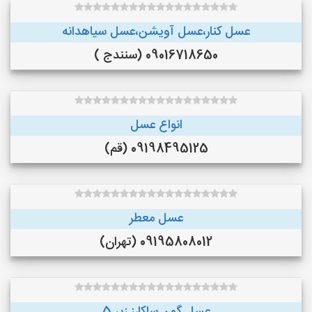
عسل کنار،عسل آویشن،عسل سیاهدانه
09016718650 (سنندج )
انواع عسل
09198495125 (قم)
عسل معطر
09195808012 (تهران)