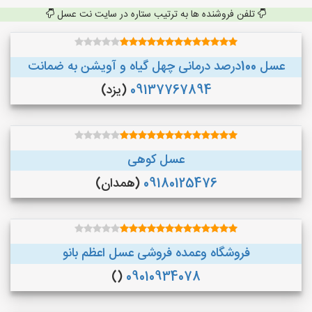
تلفن فروشنده ها به ترتیب ستاره در سایت نت عسل
عسل 100درصد درمانی چهل گیاه و آویشن به ضمانت
09137767894
(یزد)
عسل کوهی
09180125476
(همدان)
فروشگاه وعمده فروشی عسل اعظم بانو
()
09010934078