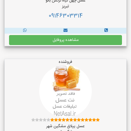
عسل چهل گیاه نرگس بانو
تبریز
09146303314
مشاهده پروفایل
فروشنده
عسل ییلاق مشگین شهر