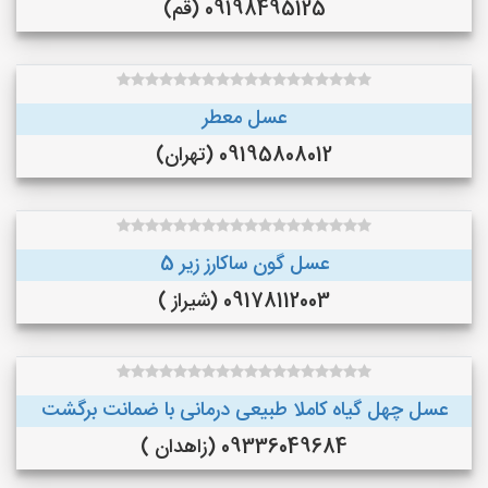
09198495125 (قم)
عسل معطر
09195808012 (تهران)
عسل گون ساکارز زیر 5
09178112003 (شیراز )
عسل چهل گیاه کاملا طبیعی درمانی با ضمانت برگشت
09336049684 (زاهدان )