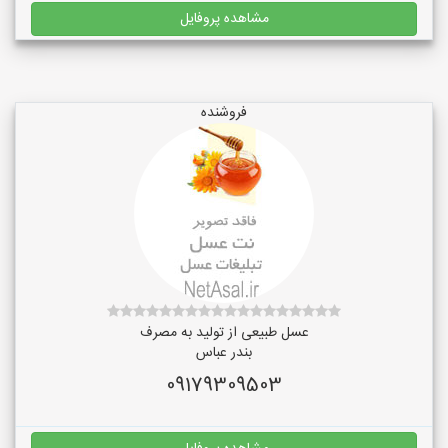
مشاهده پروفایل
فروشنده
عسل طبیعی از تولید به مصرف
بندر عباس
09179309503