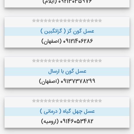
09213035976 (ایلام)
عسل گون گز ( گزانگبین )
09121406286 (اصفهان)
عسل گون با ارسال
09137378299 (اصفهان)
عسل چهل گیاه ( درمانی )
09146053482 (ارومیه)