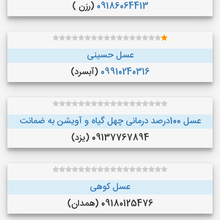
09186064413
(رزن )
عسل حسینی
09910240316
(آبسرد)
عسل 100درصد درمانی چهل گیاه و آویشن به ضمانت
09137767894 (یزد)
عسل کوهی
09180125476 (همدان)