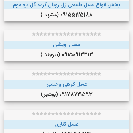
پخش انواع عسل طبیعی ژل رویال گرده گل بره موم
09155125188 (مشهد )
عسل اویشن
09150913313 (بیرجند )
عسل کوهی وحشی
09178721593 (بوشهر)
عسل کناری