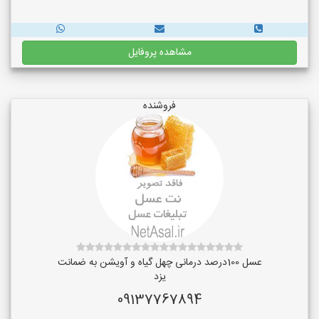
مشاهده پروفایل
فروشنده
عسل 100درصد درمانی چهل گیاه و آویشن به ضمانت
یزد
09137767894