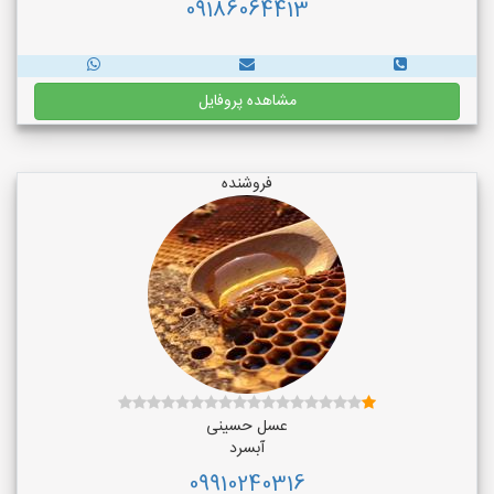
09186064413
مشاهده پروفایل
فروشنده
عسل حسینی
آبسرد
09910240316