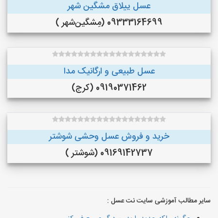
عسل ییلاق مشگین شهر
09333164699 (مِشگین‌شهر )
عسل طبیعی و ارگانیک مدا
09190371462 (کرج)
خرید و فروش عسل وحشی شوشتر
09169142737 (شوشتر )
سایر مطالب آموزشی سایت نت عسل :