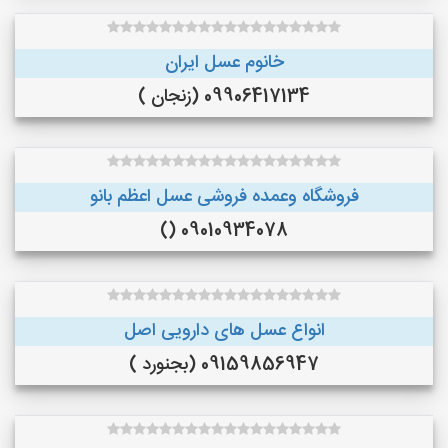
خانوم عسل ایران
09906417134 (زنجان )
فروشگاه وعمده فروشی عسل اعظم بانو
09010934078 ()
انواع عسل های دارویی اصل
09159856947 (بجنورد )