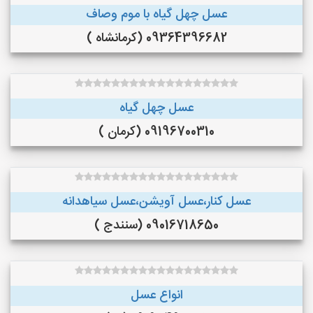
عسل چهل گیاه با موم وصاف
09364396682 (کرمانشاه )
عسل چهل گیاه
09196700310 (کرمان )
عسل کنار،عسل آویشن،عسل سیاهدانه
09016718650 (سنندج )
انواع عسل