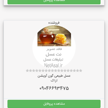
مشاهده پروفایل
فروشنده
عسل طبیعی گون آویشن
اراک
09046693475
مشاهده پروفایل