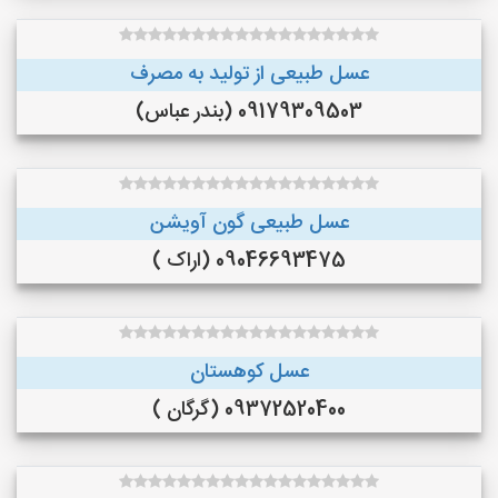
عسل طبیعی از تولید به مصرف
09179309503 (بندر عباس)
عسل طبیعی گون آویشن
09046693475 (اراک )
عسل کوهستان
09372520400 (گرگان )