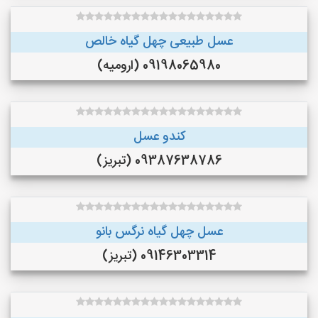
عسل طبیعی چهل گیاه خالص
09198065980 (ارومیه)
کندو عسل
09387638786 (تبریز)
عسل چهل گیاه نرگس بانو
09146303314 (تبریز)