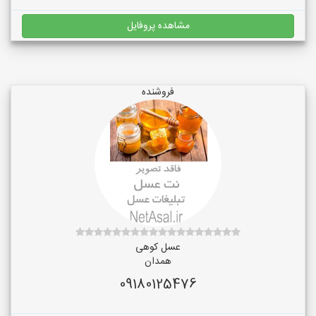
مشاهده پروفایل
فروشنده
عسل کوهی
همدان
09180125476