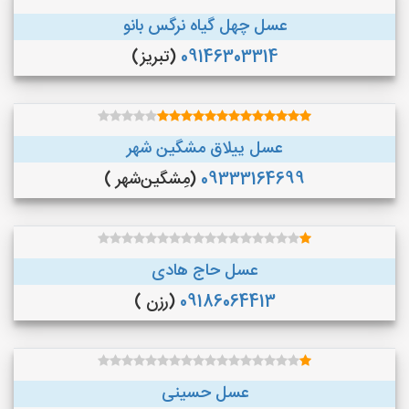
عسل چهل گیاه نرگس بانو
09146303314
(تبریز)
عسل ییلاق مشگین شهر
09333164699
(مِشگین‌شهر )
عسل حاج هادی
09186064413
(رزن )
عسل حسینی