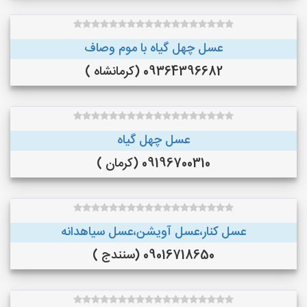
عسل چهل گیاه با موم وصاف
09364396682 (کرمانشاه )
عسل چهل گیاه
09196700310 (کرمان )
عسل کنار،عسل آویشن،عسل سیاهدانه
09016718650 (سنندج )