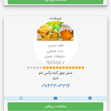
مشاهده پروفایل
فروشنده
عسل چهل گیاه نرگس بانو
تبریز
09146303314
مشاهده پروفایل