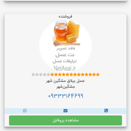
فروشنده
عسل ییلاق مشگین شهر
مِشگین‌شهر
09333164699
مشاهده پروفایل