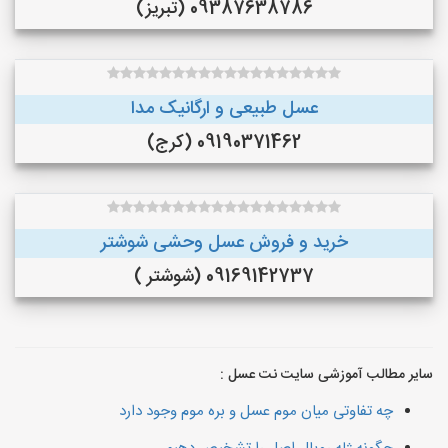
09387638786 (تبریز)
عسل طبیعی و ارگانیک مدا
09190371462 (کرج)
خرید و فروش عسل وحشی شوشتر
09169142737 (شوشتر )
سایر مطالب آموزشی سایت نت عسل :
چه تفاوتی میان موم عسل و بره موم وجود دارد