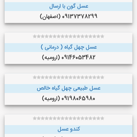
عسل گون با ارسال
09137378299 (اصفهان)
عسل چهل گیاه ( درمانی )
09146053482 (ارومیه)
عسل طبیعی چهل گیاه خالص
09198065980 (ارومیه)
کندو عسل