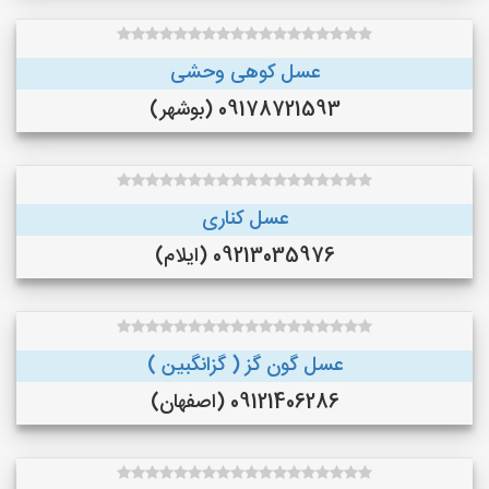
عسل کوهی وحشی
09178721593 (بوشهر)
عسل کناری
09213035976 (ایلام)
عسل گون گز ( گزانگبین )
09121406286 (اصفهان)