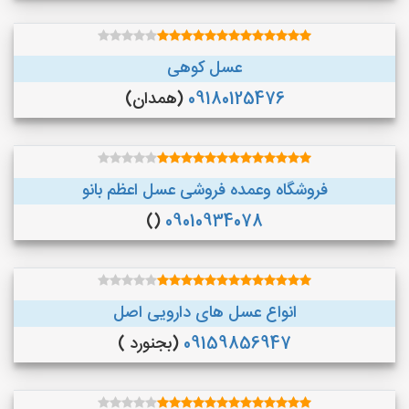
عسل کوهی
09180125476
(همدان)
فروشگاه وعمده فروشی عسل اعظم بانو
()
09010934078
انواع عسل های دارویی اصل
09159856947
(بجنورد )