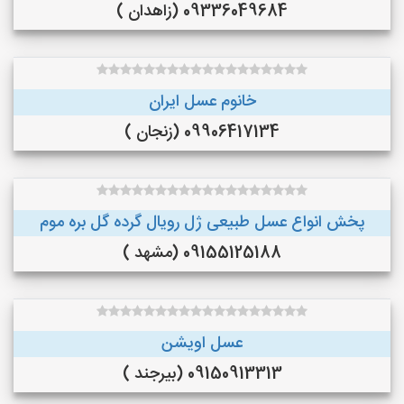
09336049684 (زاهدان )
خانوم عسل ایران
09906417134 (زنجان )
پخش انواع عسل طبیعی ژل رویال گرده گل بره موم
09155125188 (مشهد )
عسل اویشن
09150913313 (بیرجند )