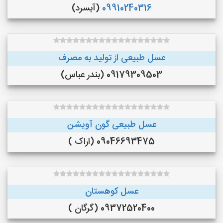
09910240316
(آبسرد)
عسل طبیعی از تولید به مصرف
09179309503 (بندر عباس)
عسل طبیعی گون آویشن
09046693475 (اراک )
عسل کوهستان
09372520400 (گرگان )