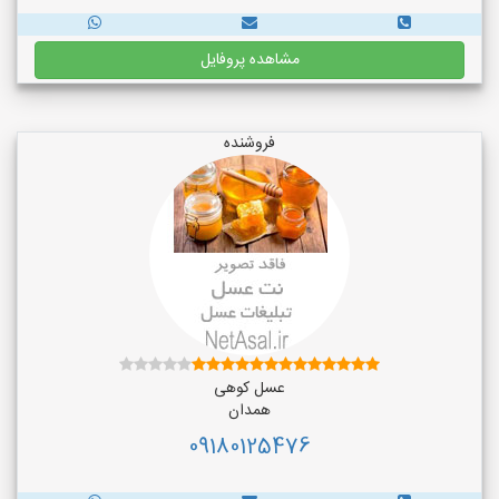
مشاهده پروفایل
فروشنده
عسل کوهی
همدان
09180125476