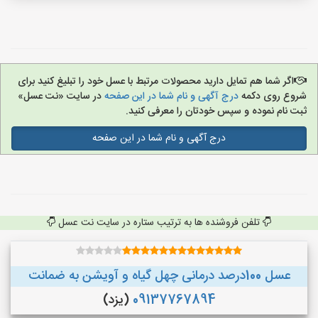
اگر شما هم تمایل دارید محصولات مرتبط با عسل خود را تبلیغ کنید برای
شروع روی دکمه
درج آگهی و نام شما در این صفحه
در سایت «نت عسل»
ثبت نام نموده و سپس خودتان را معرفی کنید.
درج آگهی و نام شما در این صفحه
تلفن فروشنده ها به ترتیب ستاره در سایت نت عسل
عسل 100درصد درمانی چهل گیاه و آویشن به ضمانت
09137767894
(یزد)