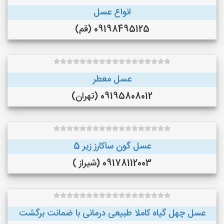
انواع عسل
09198495125 (قم)
عسل معطر
09195808012 (تهران)
عسل گون ساکارز زیر 5
09178112003 (شیراز )
عسل چهل گیاه کاملا طبیعی درمانی با ضمانت برگشت