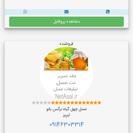
مشاهده پروفایل
فروشنده
عسل چهل گیاه نرگس بانو
تبریز
09146303314