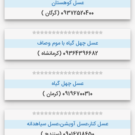
عسل کوهستان
09372520400 (گرگان )
عسل چهل گیاه با موم وصاف
09364396682 (کرمانشاه )
عسل چهل گیاه
09196700310 (کرمان )
عسل کنار،عسل آویشن،عسل سیاهدانه
09016718650 (سنندج )