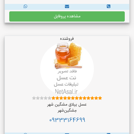
مشاهده پروفایل
فروشنده
عسل ییلاق مشگین شهر
مِشگین‌شهر
09333164699