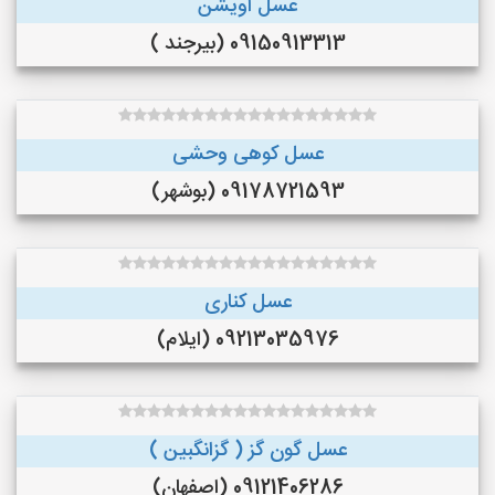
عسل اویشن
09150913313 (بیرجند )
عسل کوهی وحشی
09178721593 (بوشهر)
عسل کناری
09213035976 (ایلام)
عسل گون گز ( گزانگبین )
09121406286 (اصفهان)