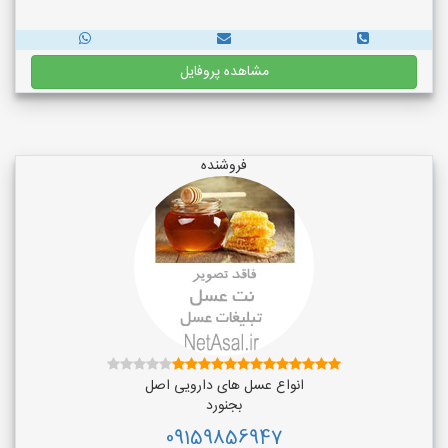
مشاهده پروفایل
فروشنده
انواع عسل های دارویی اصل
بجنورد
09159856947