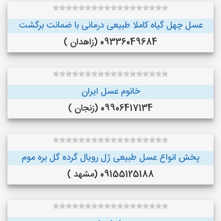
عسل چهل گیاه کاملا طبیعی درمانی با ضمانت برگشت
09336049684 (زاهدان )
خانوم عسل ایران
09906417134 (زنجان )
پخش انواع عسل طبیعی ژل رویال گرده گل بره موم
09155125188 (مشهد )