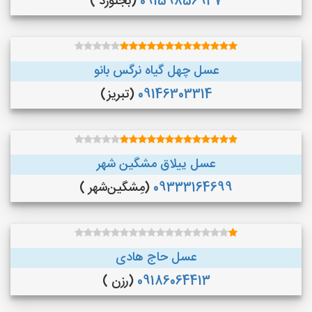
09159856947
(بجنورد )
عسل چهل گیاه نرگس بانو
09146303314
(تبریز)
عسل ییلاق مشگین شهر
09333164699
(مِشگین‌شهر )
عسل حاج هادی
09186064413
(رزن )