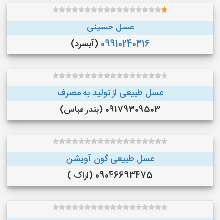
عسل حسینی
09910240316
(آبسرد)
عسل طبیعی از تولید به مصرف
09179309503 (بندر عباس)
عسل طبیعی گون آویشن
09046693475 (اراک )