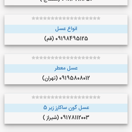
انواع عسل
09198495125 (قم)
عسل معطر
09195808012 (تهران)
عسل گون ساکارز زیر 5
09178112003 (شیراز )