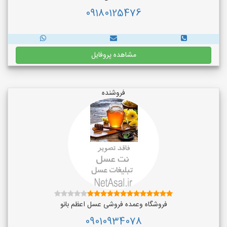
09180125476
مشاهده پروفایل
فروشنده
فروشگاه وعمده فروشی عسل اعظم بانو
09010934078