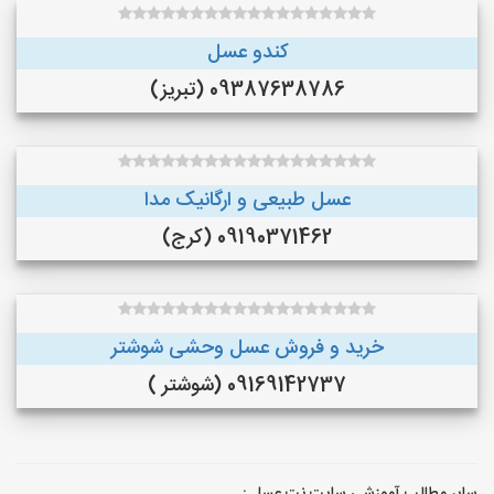
کندو عسل
09387638786 (تبریز)
عسل طبیعی و ارگانیک مدا
09190371462 (کرج)
خرید و فروش عسل وحشی شوشتر
09169142737 (شوشتر )