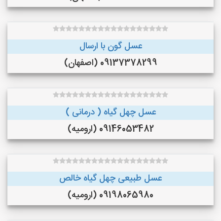
عسل گون با ارسال
09137378299 (اصفهان)
عسل چهل گیاه ( درمانی )
09146053482 (ارومیه)
عسل طبیعی چهل گیاه خالص
09198065980 (ارومیه)