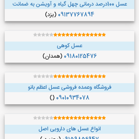
عسل 100درصد درمانی چهل گیاه و آویشن به ضمانت
09137767894
(یزد)
عسل کوهی
09180125476
(همدان)
فروشگاه وعمده فروشی عسل اعظم بانو
()
09010934078
انواع عسل های دارویی اصل