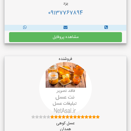
یزد
09137767894
مشاهده پروفایل
فروشنده
عسل کوهی
همدان