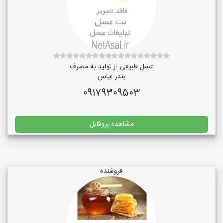
عسل طبیعی از تولید به مصرف
بندر عباس
09179309503
مشاهده پروفایل
فروشنده