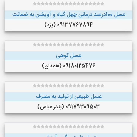
عسل 100درصد درمانی چهل گیاه و آویشن به ضمانت
09137767894 (یزد)
عسل کوهی
09180125476 (همدان)
عسل طبیعی از تولید به مصرف
09179309503 (بندر عباس)