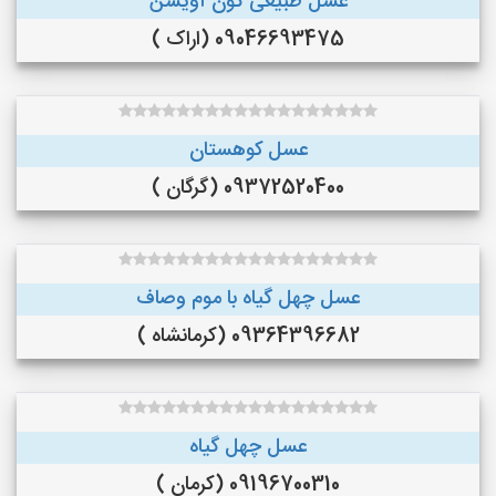
عسل طبیعی گون آویشن
09046693475 (اراک )
عسل کوهستان
09372520400 (گرگان )
عسل چهل گیاه با موم وصاف
09364396682 (کرمانشاه )
عسل چهل گیاه
09196700310 (کرمان )