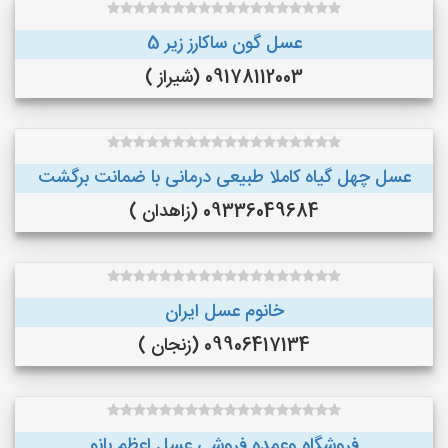
عسل گون ساکارز زیر 5
09178112003 (شیراز )
عسل چهل گیاه کاملا طبیعی درمانی با ضمانت برگشت
09336049684 (زاهدان )
خانوم عسل ایران
09906417134 (زنجان )
فروشگاه وعمده فروشی عسل اعظم بانو