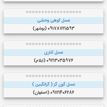
عسل کوهی وحشی
09178721593 (بوشهر)
عسل کناری
09213035976 (ایلام)
عسل گون گز ( گزانگبین )
09121406286 (اصفهان)