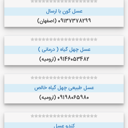
عسل گون با ارسال
09137378299 (اصفهان)
عسل چهل گیاه ( درمانی )
09146053482 (ارومیه)
عسل طبیعی چهل گیاه خالص
09198065980 (ارومیه)
کندو عسل