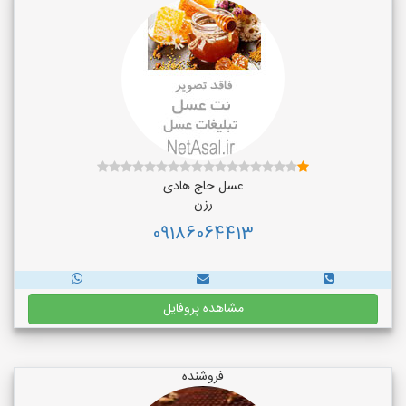
عسل حاج هادی
رزن
09186064413
مشاهده پروفایل
فروشنده