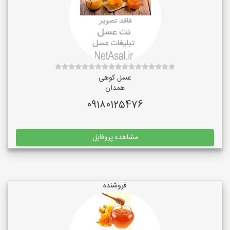
عسل کوهی
همدان
09180125476
مشاهده پروفایل
فروشنده