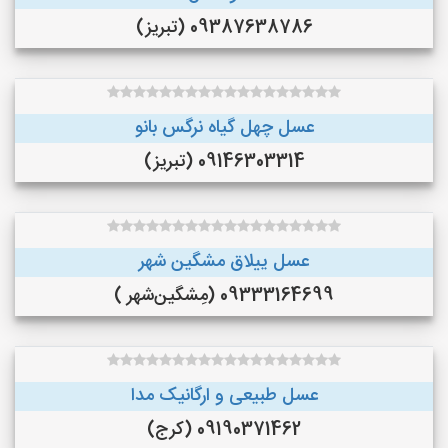
09387638786 (تبریز)
عسل چهل گیاه نرگس بانو
09146303314 (تبریز)
عسل ییلاق مشگین شهر
09333164699 (مِشگین‌شهر )
عسل طبیعی و ارگانیک مدا
09190371462 (کرج)