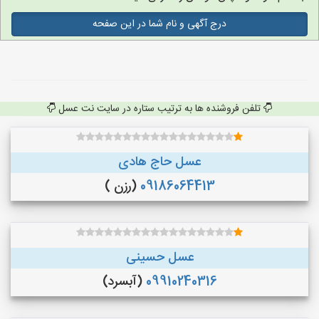
درج آگهی و نام شما در این صفحه
تلفن فروشنده ها به ترتیب ستاره در سایت نت عسل
عسل حاج هادی
09186064413
(رزن )
عسل حسینی
09910240316
(آبسرد)