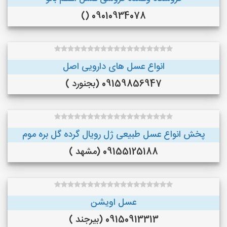
09010934078 ()
انواع عسل های دارویی اصل
09159856947 (بجنورد )
پخش انواع عسل طبیعی ژل رویال گرده گل بره موم
09155125188 (مشهد )
عسل اویشن
09150913313 (بیرجند )