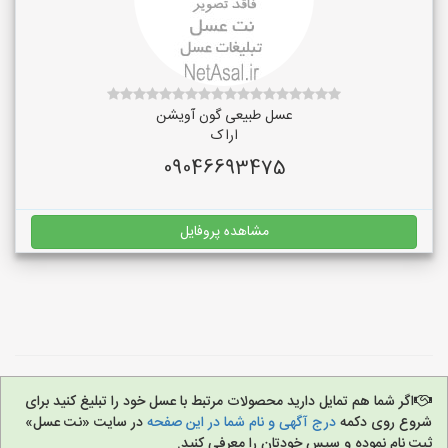
عسل طبیعی گون آویشن
اراک
09046693475
مشاهده پروفایل
اگر شما هم تمایل دارید محصولات مرتبط با عسل خود را تبلیغ کنید برای
شروع روی دکمه
درج آگهی و نام شما در این صفحه
در سایت «نت عسل»
ثبت نام نموده و سپس خودتان را معرفی کنید.