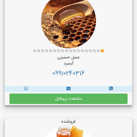
عسل حسینی
آبسرد
09910240316
مشاهده پروفایل
فروشنده