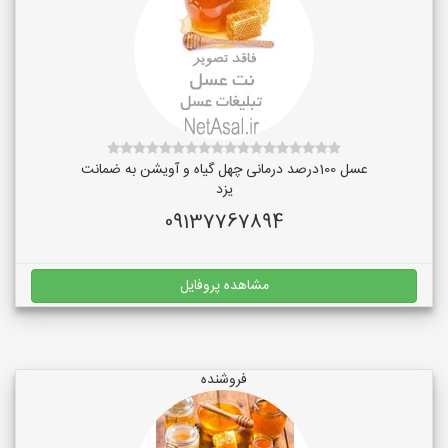
عسل 100درصد درمانی چهل گیاه و آویشن به ضمانت
یزد
09137767894
مشاهده پروفایل
فروشنده