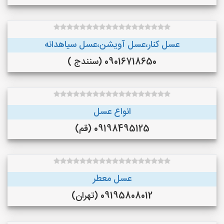
عسل کنار،عسل آویشن،عسل سیاهدانه
09016718650 (سنندج )
انواع عسل
09198495125 (قم)
عسل معطر
09195808012 (تهران)