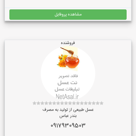
مشاهده پروفایل
فروشنده
عسل طبیعی از تولید به مصرف
بندر عباس
09179309503