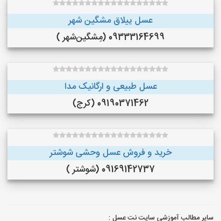
عسل ییلاق مشگین شهر
09333164699 (مِشگین‌شهر )
عسل طبیعی و ارگانیک مدا
09190371462 (کرج)
خرید و فروش عسل وحشی شوشتر
09169142737 (شوشتر )
سایر مطالب آموزشی سایت نت عسل :