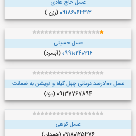
عسل حاج هادی
09186064413
(رزن )
عسل حسینی
09910240316
(آبسرد)
عسل 100درصد درمانی چهل گیاه و آویشن به ضمانت
09137767894 (یزد)
عسل کوهی
09180125476 (همدان)