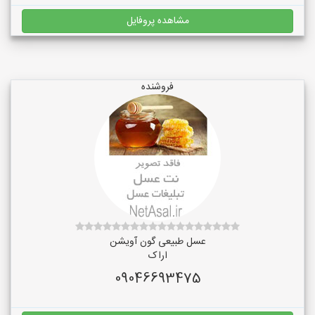
مشاهده پروفایل
فروشنده
عسل طبیعی گون آویشن
اراک
09046693475