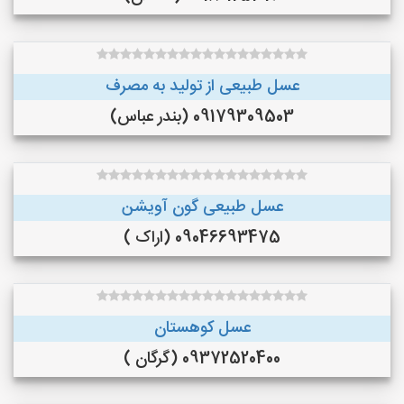
عسل طبیعی از تولید به مصرف
09179309503 (بندر عباس)
عسل طبیعی گون آویشن
09046693475 (اراک )
عسل کوهستان
09372520400 (گرگان )