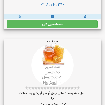
09910240316
مشاهده پروفایل
فروشنده
عسل 100درصد درمانی چهل گیاه و آویشن به ضمانت
یزد