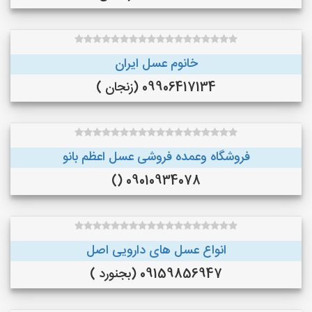
خانوم عسل ایران
09906417134 (زنجان )
فروشگاه وعمده فروشی عسل اعظم بانو
09010934078 ()
انواع عسل های دارویی اصل
09159856947 (بجنورد )