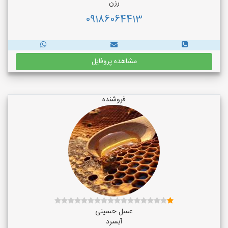
رزن
09186064413
مشاهده پروفایل
فروشنده
عسل حسینی
آبسرد