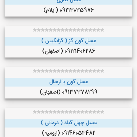
عسل کناری
09213035976 (ایلام)
عسل گون گز ( گزانگبین )
09121406286 (اصفهان)
عسل گون با ارسال
09137378299 (اصفهان)
عسل چهل گیاه ( درمانی )
09146053482 (ارومیه)