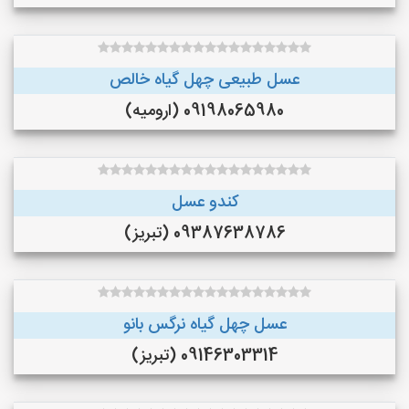
عسل طبیعی چهل گیاه خالص
09198065980 (ارومیه)
کندو عسل
09387638786 (تبریز)
عسل چهل گیاه نرگس بانو
09146303314 (تبریز)