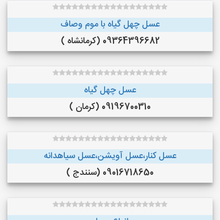
عسل چهل گیاه با موم وصاف
09364396682 (کرمانشاه )
عسل چهل گیاه
09196700310 (کرمان )
عسل کنار،عسل آویشن،عسل سیاهدانه
09016718650 (سنندج )