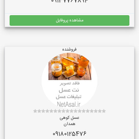
09137767894
مشاهده پروفایل
فروشنده
عسل کوهی
همدان
09180125476