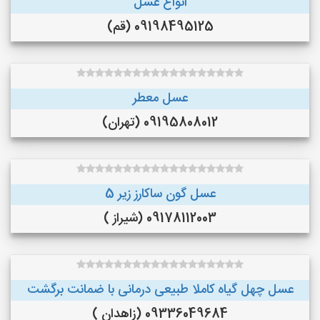
انواع عسل
09198495125 (قم)
عسل معطر
09195808012 (تهران)
عسل گون ساکارز زیر 5
09178112003 (شیراز )
عسل چهل گیاه کاملا طبیعی درمانی با ضمانت برگشت
09336049684 (زاهدان )