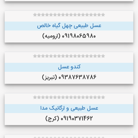
عسل طبیعی چهل گیاه خالص
09198065980 (ارومیه)
کندو عسل
09387638786 (تبریز)
عسل طبیعی و ارگانیک مدا
09190371462 (کرج)