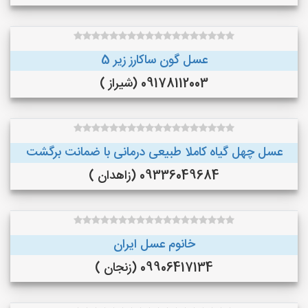
عسل گون ساکارز زیر 5
09178112003 (شیراز )
عسل چهل گیاه کاملا طبیعی درمانی با ضمانت برگشت
09336049684 (زاهدان )
خانوم عسل ایران
09906417134 (زنجان )