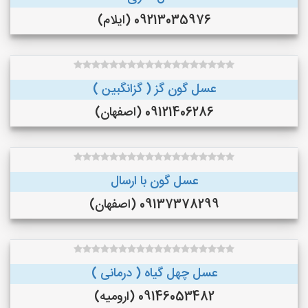
09213035976 (ایلام)
عسل گون گز ( گزانگبین )
09121406286 (اصفهان)
عسل گون با ارسال
09137378299 (اصفهان)
عسل چهل گیاه ( درمانی )
09146053482 (ارومیه)