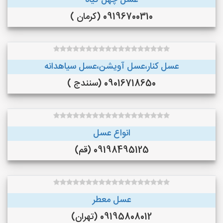
عسل چهل گیاه
09196700310 (کرمان )
عسل کنار،عسل آویشن،عسل سیاهدانه
09016718650 (سنندج )
انواع عسل
09198495125 (قم)
عسل معطر
09195808012 (تهران)