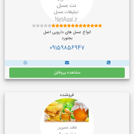
انواع عسل های دارویی اصل
بجنورد
09159856947
مشاهده پروفایل
فروشنده