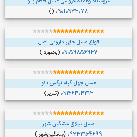
فروشگاه وعمده فروشی عسل اعظم بانو
()
09010934078
انواع عسل های دارویی اصل
09159856947
(بجنورد )
عسل چهل گیاه نرگس بانو
09146303314
(تبریز)
عسل ییلاق مشگین شهر
09333164699
(مِشگین‌شهر )