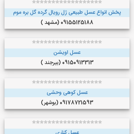
پخش انواع عسل طبیعی ژل رویال گرده گل بره موم
09155125188 (مشهد )
عسل اویشن
09150913313 (بیرجند )
عسل کوهی وحشی
09178721593 (بوشهر)
عسل کناری