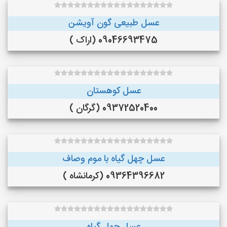
عسل طبیعی گون آویشن
09046693475 (اراک )
عسل کوهستان
09372520400 (گرگان )
عسل چهل گیاه با موم وصاف
09364396682 (کرمانشاه )