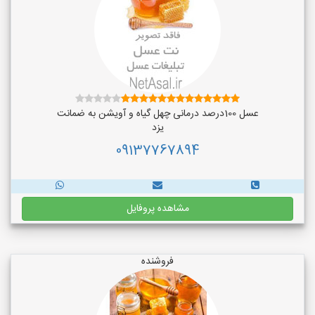
عسل 100درصد درمانی چهل گیاه و آویشن به ضمانت
یزد
09137767894
مشاهده پروفایل
فروشنده