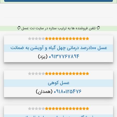
تلفن فروشنده ها به ترتیب ستاره در سایت نت عسل
عسل 100درصد درمانی چهل گیاه و آویشن به ضمانت
09137767894
(یزد)
عسل کوهی
09180125476
(همدان)