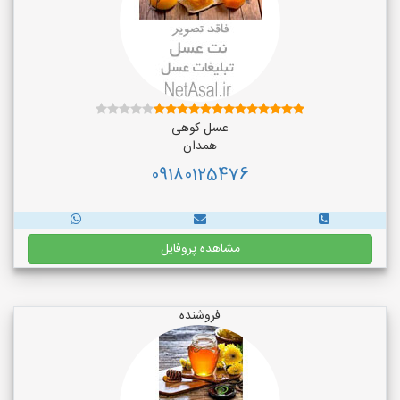
عسل کوهی
همدان
09180125476
مشاهده پروفایل
فروشنده