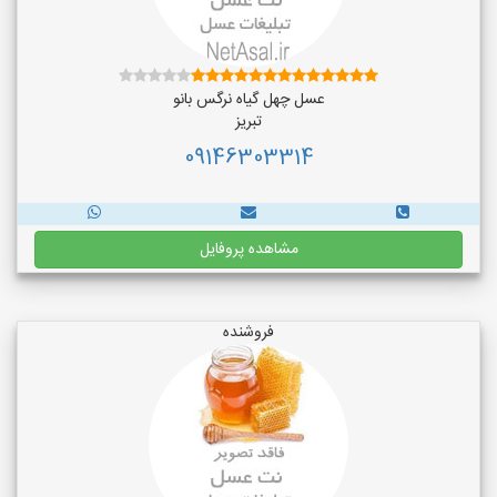
عسل چهل گیاه نرگس بانو
تبریز
09146303314
مشاهده پروفایل
فروشنده