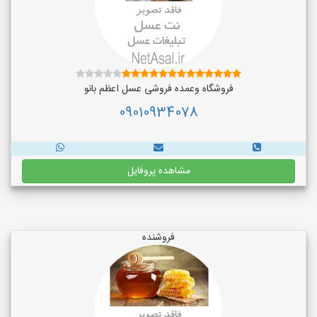
فروشگاه وعمده فروشی عسل اعظم بانو
09010934078
مشاهده پروفایل
فروشنده