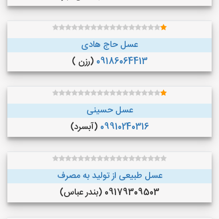
عسل حاج هادی
09186064413
(رزن )
عسل حسینی
09910240316
(آبسرد)
عسل طبیعی از تولید به مصرف
09179309503 (بندر عباس)