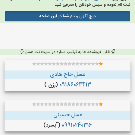
ثبت نام نموده و سپس خودتان را معرفی کنید.
درج آگهی و نام شما در این صفحه
تلفن فروشنده ها به ترتیب ستاره در سایت نت عسل
عسل حاج هادی
09186064413
(رزن )
عسل حسینی
09910240316
(آبسرد)