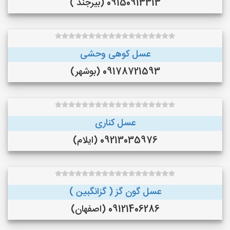
09150913313 (بیرجند )
عسل کوهی وحشی
09178721593 (بوشهر)
عسل کناری
09213035976 (ایلام)
عسل گون گز ( گزانگبین )
09121406286 (اصفهان)