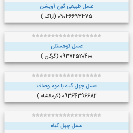
عسل طبیعی گون آویشن
09046693475 (اراک )
عسل کوهستان
09372520400 (گرگان )
عسل چهل گیاه با موم وصاف
09364396682 (کرمانشاه )
عسل چهل گیاه