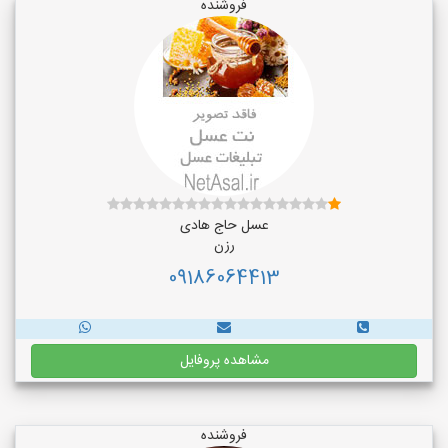
فروشنده
عسل حاج هادی
رزن
09186064413
مشاهده پروفایل
فروشنده