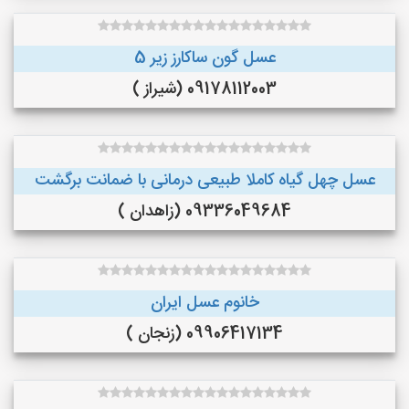
عسل گون ساکارز زیر 5
09178112003 (شیراز )
عسل چهل گیاه کاملا طبیعی درمانی با ضمانت برگشت
09336049684 (زاهدان )
خانوم عسل ایران
09906417134 (زنجان )