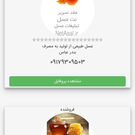
عسل طبیعی از تولید به مصرف
بندر عباس
09179309503
مشاهده پروفایل
فروشنده