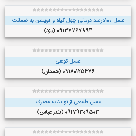
عسل 100درصد درمانی چهل گیاه و آویشن به ضمانت
09137767894 (یزد)
عسل کوهی
09180125476 (همدان)
عسل طبیعی از تولید به مصرف
09179309503 (بندر عباس)