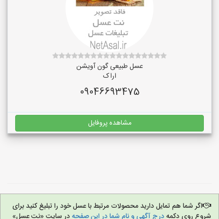
عسل طبیعی گون آویشن
اراک
09046693475
مشاهده پروفایل
اگر شما هم تمایل دارید محصولات مرتبط با عسل خود را تبلیغ کنید برای
شروع روی دکمه
درج آگهی و نام شما در این صفحه
در سایت «نت عسل»