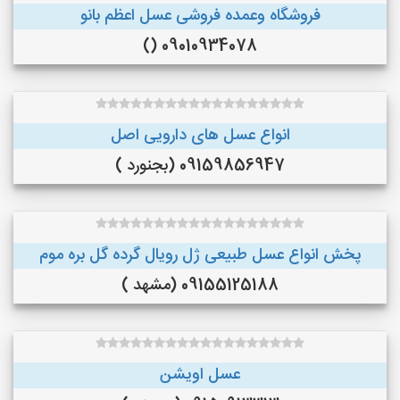
فروشگاه وعمده فروشی عسل اعظم بانو
09010934078 ()
انواع عسل های دارویی اصل
09159856947 (بجنورد )
پخش انواع عسل طبیعی ژل رویال گرده گل بره موم
09155125188 (مشهد )
عسل اویشن