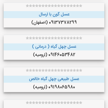
عسل گون با ارسال
09137378299 (اصفهان)
عسل چهل گیاه ( درمانی )
09146053482 (ارومیه)
عسل طبیعی چهل گیاه خالص
09198065980 (ارومیه)