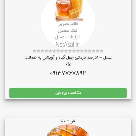
عسل 100درصد درمانی چهل گیاه و آویشن به ضمانت
یزد
09137767894
مشاهده پروفایل
فروشنده