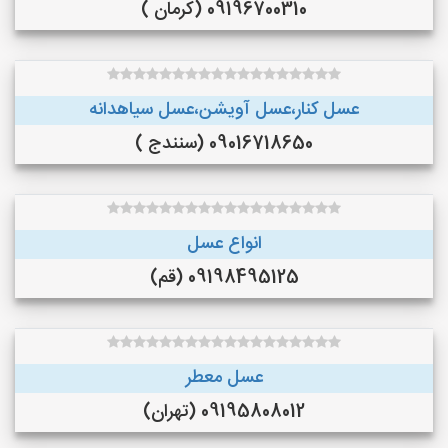
09196700310 (کرمان )
عسل کنار،عسل آویشن،عسل سیاهدانه
09016718650 (سنندج )
انواع عسل
09198495125 (قم)
عسل معطر
09195808012 (تهران)