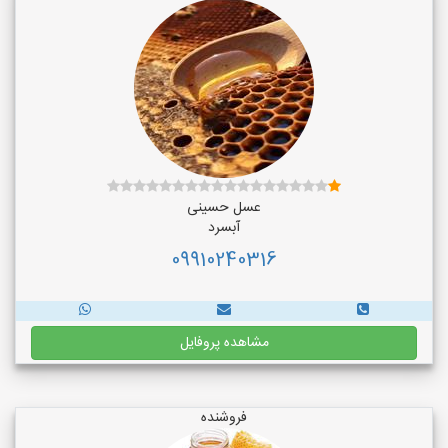
عسل حسینی
آبسرد
09910240316
مشاهده پروفایل
فروشنده