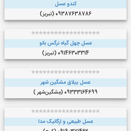
کندو عسل
09387638786 (تبریز)
عسل چهل گیاه نرگس بانو
09146303314 (تبریز)
عسل ییلاق مشگین شهر
09333164699 (مِشگین‌شهر )
عسل طبیعی و ارگانیک مدا