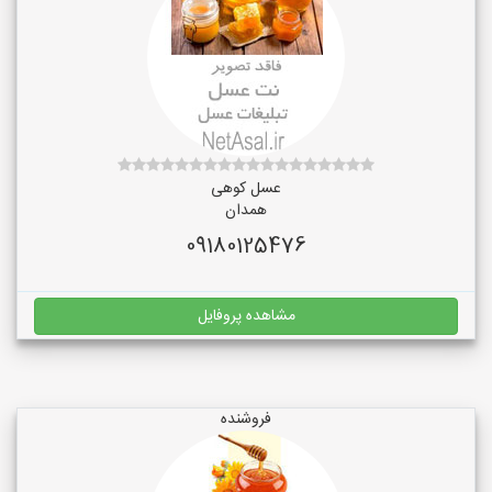
عسل کوهی
همدان
09180125476
مشاهده پروفایل
فروشنده