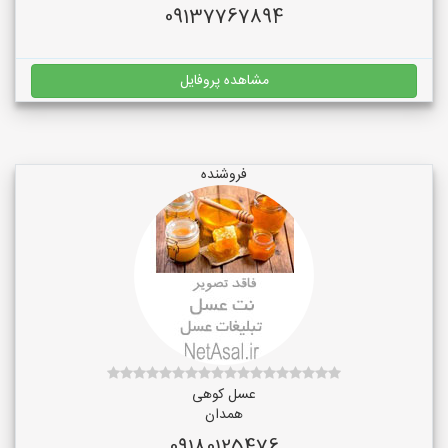
09137767894
مشاهده پروفایل
فروشنده
عسل کوهی
همدان