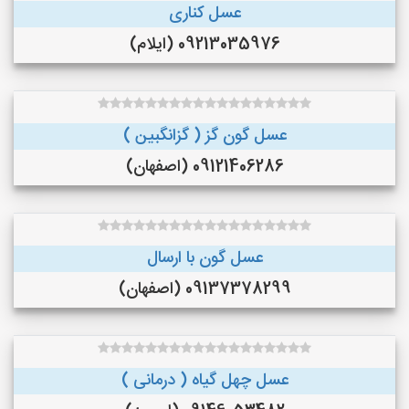
عسل کناری
09213035976 (ایلام)
عسل گون گز ( گزانگبین )
09121406286 (اصفهان)
عسل گون با ارسال
09137378299 (اصفهان)
عسل چهل گیاه ( درمانی )