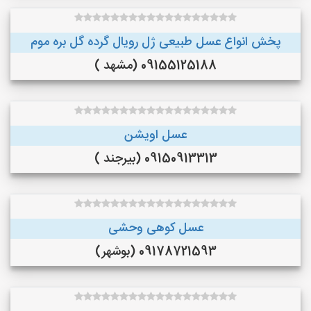
پخش انواع عسل طبیعی ژل رویال گرده گل بره موم
09155125188 (مشهد )
عسل اویشن
09150913313 (بیرجند )
عسل کوهی وحشی
09178721593 (بوشهر)