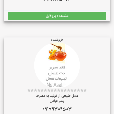
09180125476
مشاهده پروفایل
فروشنده
عسل طبیعی از تولید به مصرف
بندر عباس
09179309503