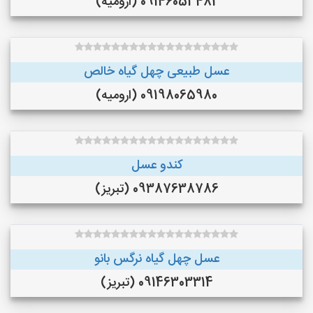
09146053482 (ارومیه)
عسل طبیعی چهل گیاه خالص
09198065980 (ارومیه)
کندو عسل
09387638786 (تبریز)
عسل چهل گیاه نرگس بانو
09146303314 (تبریز)