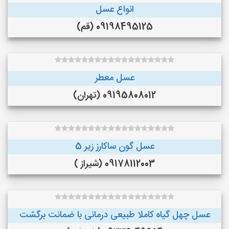
انواع عسل
09198495125 (قم)
عسل معطر
09195808012 (تهران)
عسل گون ساکارز زیر 5
09178112003 (شیراز )
عسل چهل گیاه کاملا طبیعی درمانی با ضمانت برگشت