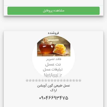
مشاهده پروفایل
فروشنده
عسل طبیعی گون آویشن
اراک
09046693475