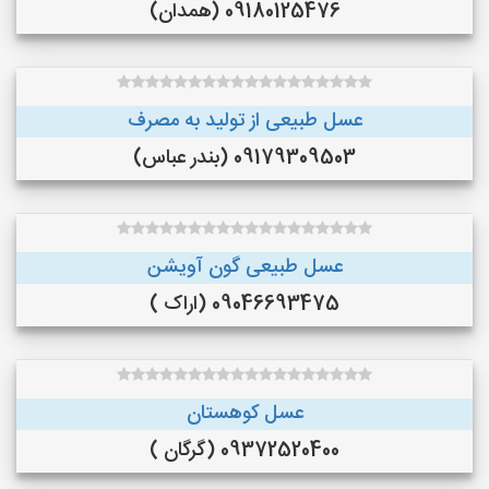
09180125476 (همدان)
عسل طبیعی از تولید به مصرف
09179309503 (بندر عباس)
عسل طبیعی گون آویشن
09046693475 (اراک )
عسل کوهستان
09372520400 (گرگان )