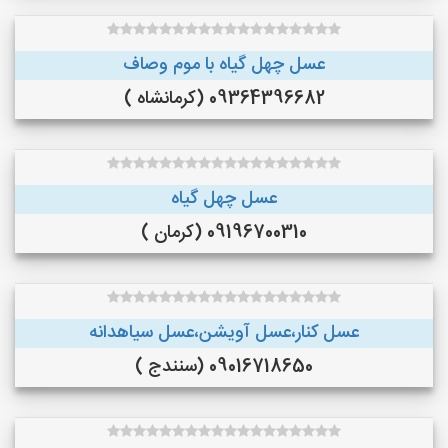
عسل چهل گیاه با موم وصاف
09364396682 (کرمانشاه )
عسل چهل گیاه
09196700310 (کرمان )
عسل کنار،عسل آویشن،عسل سیاهدانه
09016718650 (سنندج )