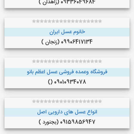
09336049684 (زاهدان )
خانوم عسل ایران
09906417134 (زنجان )
فروشگاه وعمده فروشی عسل اعظم بانو
09010934078 ()
انواع عسل های دارویی اصل
09159856947 (بجنورد )