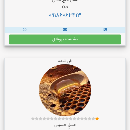
عسل حاج هادی
رزن
09186064413
مشاهده پروفایل
فروشنده
عسل حسینی