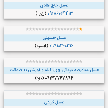
عسل حاج هادی
09186064413
(رزن )
عسل حسینی
09910240316
(آبسرد)
عسل 100درصد درمانی چهل گیاه و آویشن به ضمانت
09137767894 (یزد)
عسل کوهی