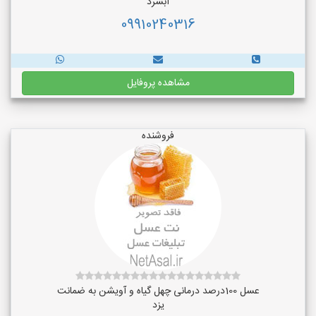
آبسرد
09910240316
مشاهده پروفایل
فروشنده
عسل 100درصد درمانی چهل گیاه و آویشن به ضمانت
یزد