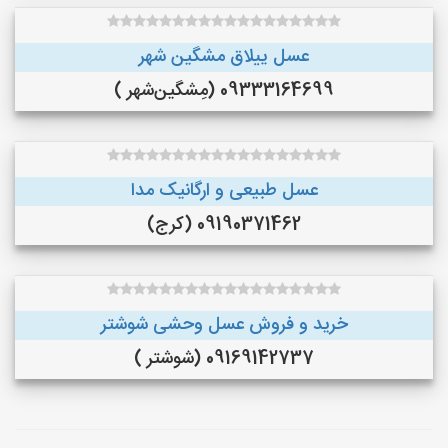
عسل ییلاق مشگین شهر
09333164699 (مِشگین‌شهر )
عسل طبیعی و ارگانیک مدا
09190371462 (کرج)
خرید و فروش عسل وحشی شوشتر
09169142737 (شوشتر )