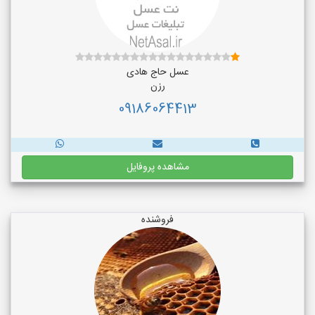
عسل حاج هادی
رزن
09186064413
مشاهده پروفایل
فروشنده