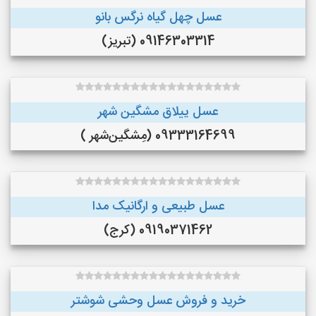
عسل چهل گیاه نرگس بانو
09146303314 (تبریز)
عسل ییلاق مشگین شهر
09333164699 (مِشگین‌شهر )
عسل طبیعی و ارگانیک مدا
09190371462 (کرج)
خرید و فروش عسل وحشی شوشتر