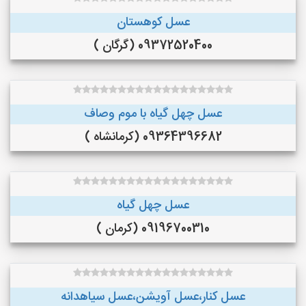
عسل کوهستان
09372520400 (گرگان )
عسل چهل گیاه با موم وصاف
09364396682 (کرمانشاه )
عسل چهل گیاه
09196700310 (کرمان )
عسل کنار،عسل آویشن،عسل سیاهدانه