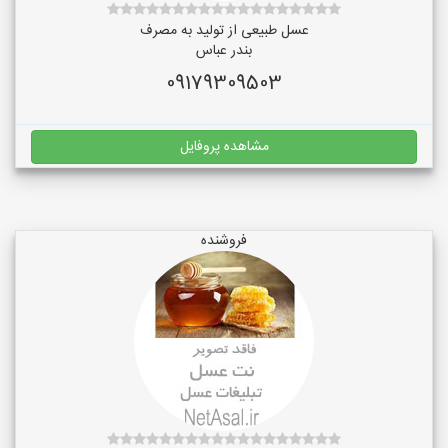
عسل طبیعی از تولید به مصرف
بندر عباس
09179309503
مشاهده پروفایل
فروشنده