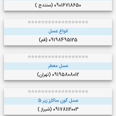
09016718650 (سنندج )
انواع عسل
09198495125 (قم)
عسل معطر
09195808012 (تهران)
عسل گون ساکارز زیر 5
09178112003 (شیراز )