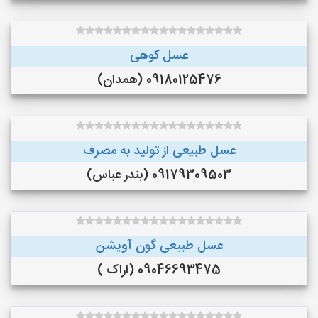
عسل کوهی
09180125476 (همدان)
عسل طبیعی از تولید به مصرف
09179309503 (بندر عباس)
عسل طبیعی گون آویشن
09046693475 (اراک )