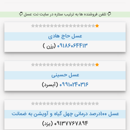
تلفن فروشنده ها به ترتیب ستاره در سایت نت عسل
عسل حاج هادی
09186064413
(رزن )
عسل حسینی
09910240316
(آبسرد)
عسل 100درصد درمانی چهل گیاه و آویشن به ضمانت
09137767894 (یزد)