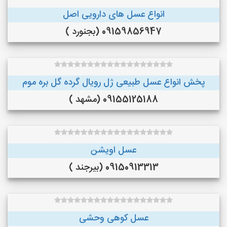
انواع عسل های دارویی اصل
09159856947 (بجنورد )
پخش انواع عسل طبیعی ژل رویال گرده گل بره موم
09155125188 (مشهد )
عسل اویشن
09150913313 (بیرجند )
عسل کوهی وحشی