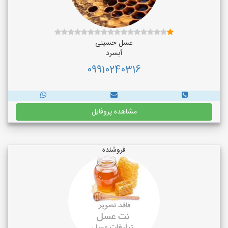
عسل حسینی
آبسرد
09910240316
مشاهده پروفایل
فروشنده