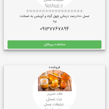
عسل 100درصد درمانی چهل گیاه و آویشن به ضمانت
یزد
09137767894
مشاهده پروفایل
فروشنده