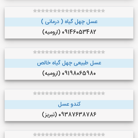
عسل چهل گیاه ( درمانی )
09146053482 (ارومیه)
عسل طبیعی چهل گیاه خالص
09198065980 (ارومیه)
کندو عسل
09387638786 (تبریز)