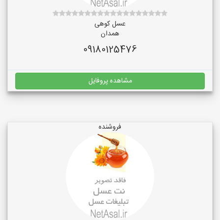
عسل کوهی
همدان
09180125476
مشاهده پروفایل
فروشنده