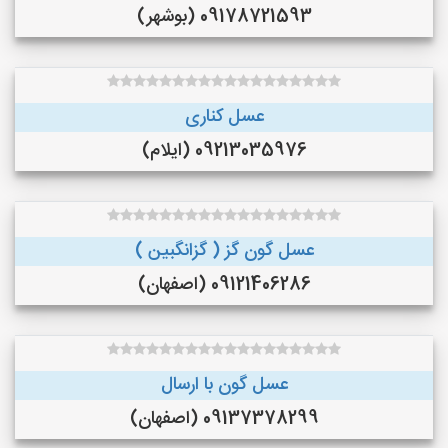
09178721593 (بوشهر)
عسل کناری
09213035976 (ایلام)
عسل گون گز ( گزانگبین )
09121406286 (اصفهان)
عسل گون با ارسال
09137378299 (اصفهان)