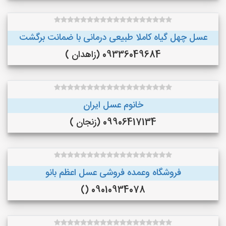
عسل چهل گیاه کاملا طبیعی درمانی با ضمانت برگشت
09336049684 (زاهدان )
خانوم عسل ایران
09906417134 (زنجان )
فروشگاه وعمده فروشی عسل اعظم بانو
09010934078 ()