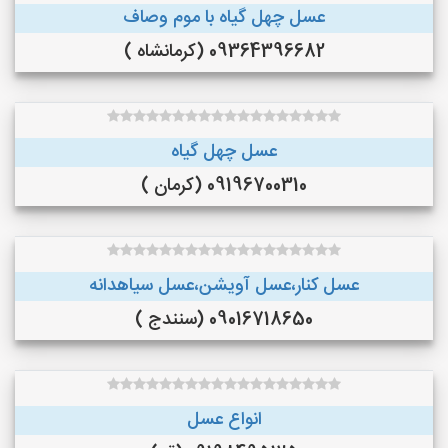
عسل چهل گیاه با موم وصاف
09364396682 (کرمانشاه )
عسل چهل گیاه
09196700310 (کرمان )
عسل کنار،عسل آویشن،عسل سیاهدانه
09016718650 (سنندج )
انواع عسل