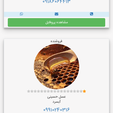
09186064413
مشاهده پروفایل
فروشنده
عسل حسینی
آبسرد
09910240316