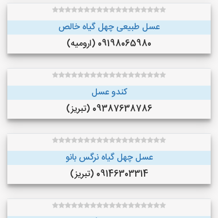
عسل طبیعی چهل گیاه خالص
09198065980 (ارومیه)
کندو عسل
09387638786 (تبریز)
عسل چهل گیاه نرگس بانو
09146303314 (تبریز)