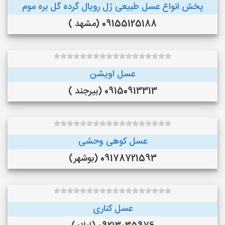
پخش انواع عسل طبیعی ژل رویال گرده گل بره موم
09155125188 (مشهد )
عسل اویشن
09150913313 (بیرجند )
عسل کوهی وحشی
09178721593 (بوشهر)
عسل کناری