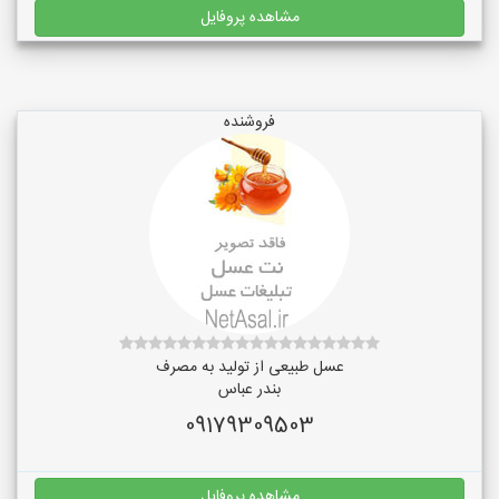
مشاهده پروفایل
فروشنده
عسل طبیعی از تولید به مصرف
بندر عباس
09179309503
مشاهده پروفایل