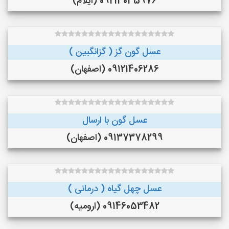
09213035976 (ایلام)
عسل گون گز ( گزانگبین )
09121406286 (اصفهان)
عسل گون با ارسال
09137378299 (اصفهان)
عسل چهل گیاه ( درمانی )
09146053482 (ارومیه)