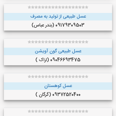
عسل طبیعی از تولید به مصرف
09179309503 (بندر عباس)
عسل طبیعی گون آویشن
09046693475 (اراک )
عسل کوهستان
09372520400 (گرگان )