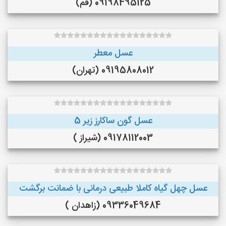
09198495125 (قم)
عسل معطر
09195808012 (تهران)
عسل گون ساکارز زیر 5
09178112003 (شیراز )
عسل چهل گیاه کاملا طبیعی درمانی با ضمانت برگشت
09336049684 (زاهدان )