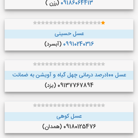
09186064413
(رزن )
عسل حسینی
09910240316
(آبسرد)
عسل 100درصد درمانی چهل گیاه و آویشن به ضمانت
09137767894 (یزد)
عسل کوهی
09180125476 (همدان)