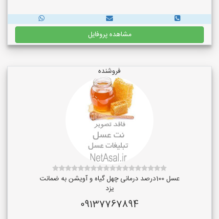
مشاهده پروفایل
فروشنده
عسل 100درصد درمانی چهل گیاه و آویشن به ضمانت
یزد
09137767894