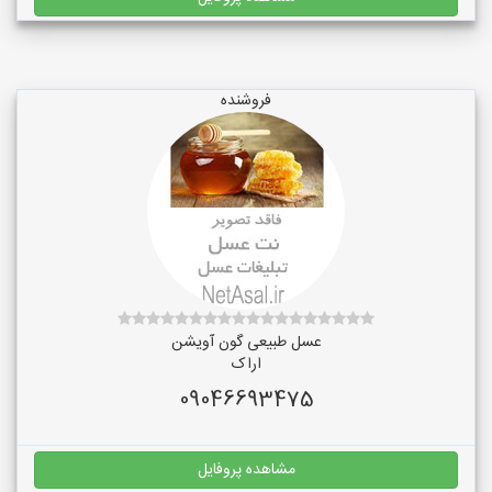
فروشنده
عسل طبیعی گون آویشن
اراک
09046693475
مشاهده پروفایل