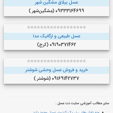
عسل ییلاق مشگین شهر
09333164699 (مِشگین‌شهر )
عسل طبیعی و ارگانیک مدا
09190371462 (کرج)
خرید و فروش عسل وحشی شوشتر
09169142737 (شوشتر )
سایر مطالب آموزشی سایت نت عسل :
چه نقش‌هایی در یک کندوی عسل وجود دارد