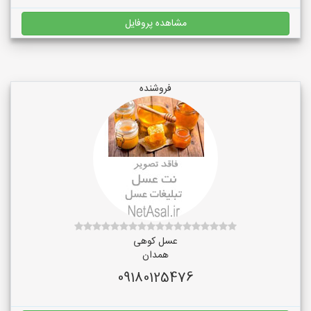
مشاهده پروفایل
فروشنده
عسل کوهی
همدان
09180125476