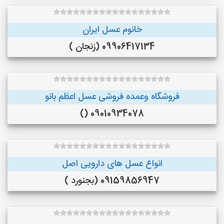
خانوم عسل ایران
09906417134 (زنجان )
فروشگاه وعمده فروشی عسل اعظم بانو
09010934078 ()
انواع عسل های دارویی اصل
09159856947 (بجنورد )