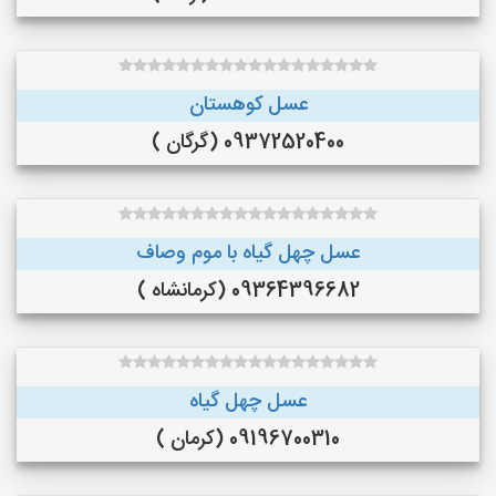
عسل کوهستان
09372520400 (گرگان )
عسل چهل گیاه با موم وصاف
09364396682 (کرمانشاه )
عسل چهل گیاه
09196700310 (کرمان )