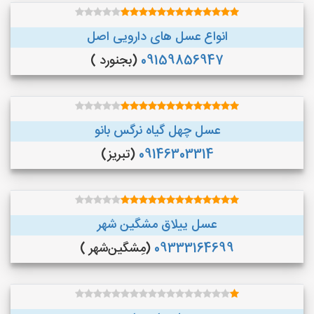
انواع عسل های دارویی اصل
09159856947
(بجنورد )
عسل چهل گیاه نرگس بانو
09146303314
(تبریز)
عسل ییلاق مشگین شهر
09333164699
(مِشگین‌شهر )