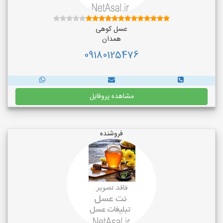
عسل کوهی
همدان
09180125476
مشاهده پروفایل
فروشنده