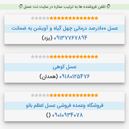
تلفن فروشنده ها به ترتیب ستاره در سایت نت عسل
عسل 100درصد درمانی چهل گیاه و آویشن به ضمانت
09137767894
(یزد)
عسل کوهی
09180125476
(همدان)
فروشگاه وعمده فروشی عسل اعظم بانو
()
09010934078