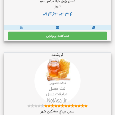
عسل چهل گیاه نرگس بانو
تبریز
09146303314
مشاهده پروفایل
فروشنده
عسل ییلاق مشگین شهر