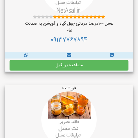
عسل 100درصد درمانی چهل گیاه و آویشن به ضمانت
یزد
09137767894
مشاهده پروفایل
فروشنده