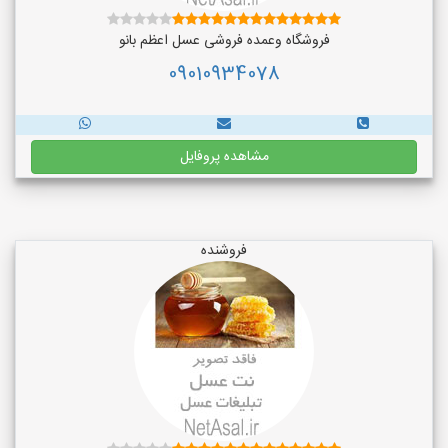
فروشگاه وعمده فروشی عسل اعظم بانو
09010934078
مشاهده پروفایل
فروشنده