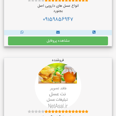
انواع عسل های دارویی اصل
بجنورد
09159856947
مشاهده پروفایل
فروشنده