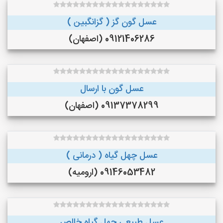
عسل گون گز ( گزانگبین )
09121406286 (اصفهان)
عسل گون با ارسال
09137378299 (اصفهان)
عسل چهل گیاه ( درمانی )
09146053482 (ارومیه)
عسل طبیعی چهل گیاه خالص