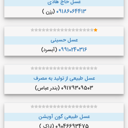
عسل حاج هادی
09186064413
(رزن )
عسل حسینی
09910240316
(آبسرد)
عسل طبیعی از تولید به مصرف
09179309503 (بندر عباس)
عسل طبیعی گون آویشن
09046693475 (اراک )