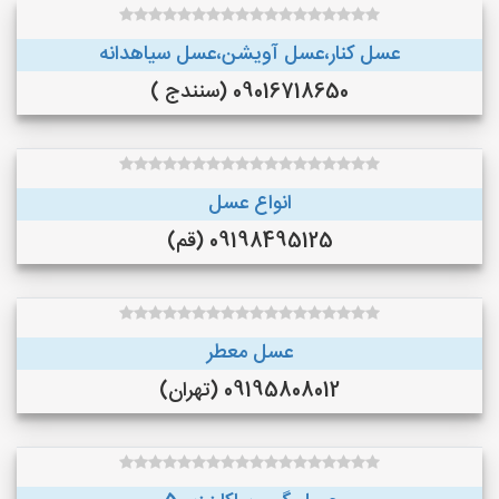
عسل کنار،عسل آویشن،عسل سیاهدانه
09016718650 (سنندج )
انواع عسل
09198495125 (قم)
عسل معطر
09195808012 (تهران)