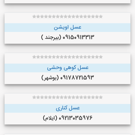
عسل اویشن
09150913313 (بیرجند )
عسل کوهی وحشی
09178721593 (بوشهر)
عسل کناری
09213035976 (ایلام)