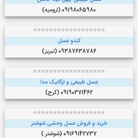
09198065980 (ارومیه)
کندو عسل
09387638786 (تبریز)
عسل طبیعی و ارگانیک مدا
09190371462 (کرج)
خرید و فروش عسل وحشی شوشتر
09169142737 (شوشتر )