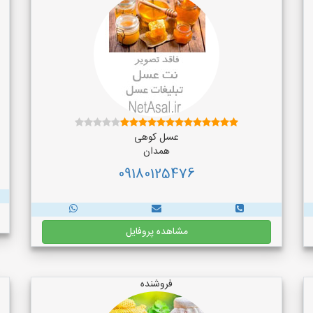
عسل کوهی
همدان
09180125476
مشاهده پروفایل
فروشنده