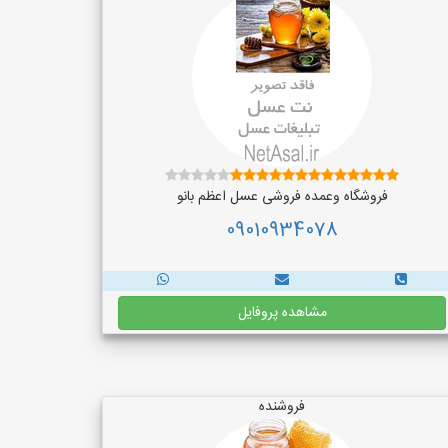
فروشگاه وعمده فروشی عسل اعظم بانو
09010934078
مشاهده پروفایل
فروشنده