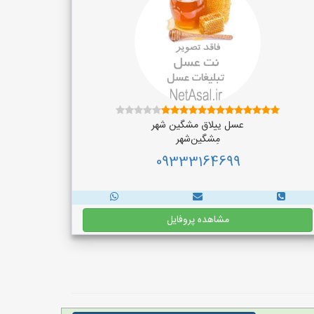
عسل ییلاق مشگین شهر
مِشگین‌شهر
09333164699
مشاهده پروفایل