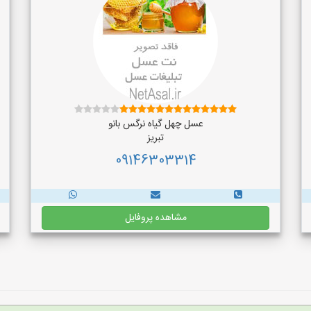
عسل چهل گیاه نرگس بانو
تبریز
09146303314
مشاهده پروفایل