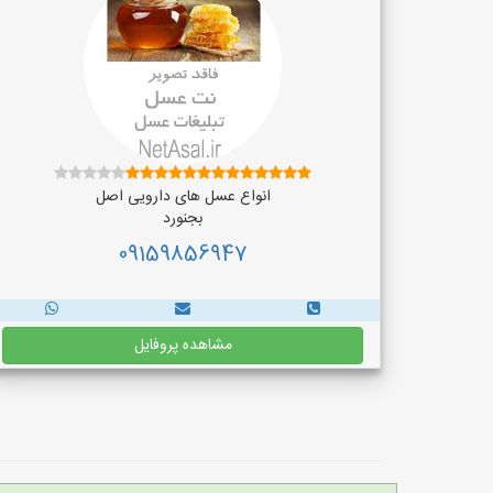
انواع عسل های دارویی اصل
بجنورد
09159856947
مشاهده پروفایل