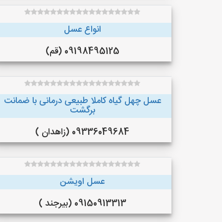
انواع عسل
09198495125 (قم)
عسل چهل گیاه کاملا طبیعی درمانی با ضمانت
برگشت
09336049684 (زاهدان )
عسل اویشن
09150913313 (بیرجند )