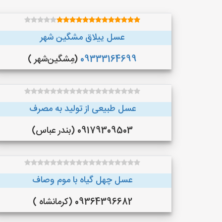
عسل ییلاق مشگین شهر
09333164699
(مِشگین‌شهر )
عسل طبیعی از تولید به مصرف
09179309503 (بندر عباس)
عسل چهل گیاه با موم وصاف
09364396682 (کرمانشاه )