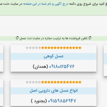
یغ کنید برای شروع روی دکمه
درج آگهی و نام شما در این صفحه
در سایت «نت ع
تلفن فروشنده ها به ترتیب ستاره در سایت نت عسل
عسل کوهی
09180125476
(همدان)
انواع عسل های دارویی اصل
09159856947
(بجنورد )