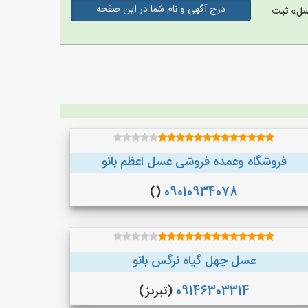
درج آگهی و نام شما در این صفحه
سل» ثبت
فروشگاه وعمده فروشی عسل اعظم بانو
()
09010934078
عسل چهل گیاه نرگس بانو
09146303314
(تبریز)