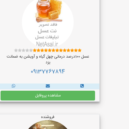
عسل 100درصد درمانی چهل گیاه و آویشن به ضمانت
یزد
09137767894
مشاهده پروفایل
فروشنده