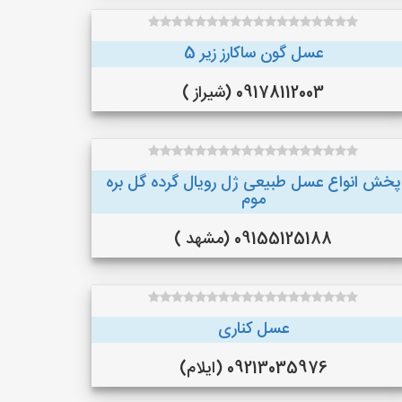
عسل گون ساکارز زیر 5
09178112003 (شیراز )
پخش انواع عسل طبیعی ژل رویال گرده گل بره
موم
09155125188 (مشهد )
عسل کناری
09213035976 (ایلام)