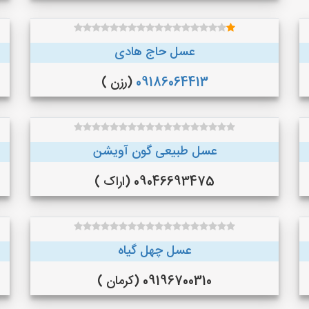
عسل حاج هادی
09186064413
(رزن )
عسل طبیعی گون آویشن
09046693475 (اراک )
عسل چهل گیاه
09196700310 (کرمان )