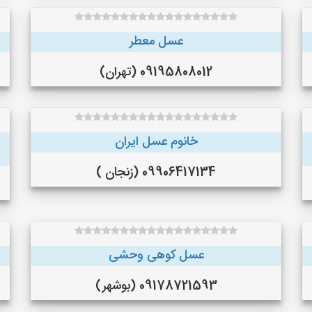
عسل معطر
09195808012 (تهران)
خانوم عسل ایران
09906417134 (زنجان )
عسل کوهی وحشی
09178721593 (بوشهر)