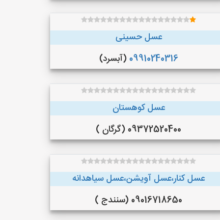
عسل حسینی
09910240316
(آبسرد)
عسل کوهستان
09372520400 (گرگان )
عسل کنار،عسل آویشن،عسل سیاهدانه
09016718650 (سنندج )