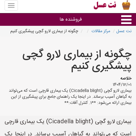
منوی
سایت
نت
فروشنده ها
عسل
نت عسل
مرکز مقالات
چگونه از بیماری لارو گچی پیشگیری کنیم
گروه ها
چگونه از بیماری لارو گچی
استان ها
پیشگیری کنیم
خلاصه
1404/12/01
بیماری لارو گچی (Cicadella blight) یک بیماری قارچی است که می‌تواند
به گیاهان آسیب برساند. در اینجا یک راهنمای جامع برای پیشگیری از این
بیماری ارائه می‌شود: **1. کنترل آفات:**
بیماری لارو گچی (Cicadella blight) یک بیماری قارچی
است که می‌تواند به گیاهان آسیب برساند. در اینجا یک