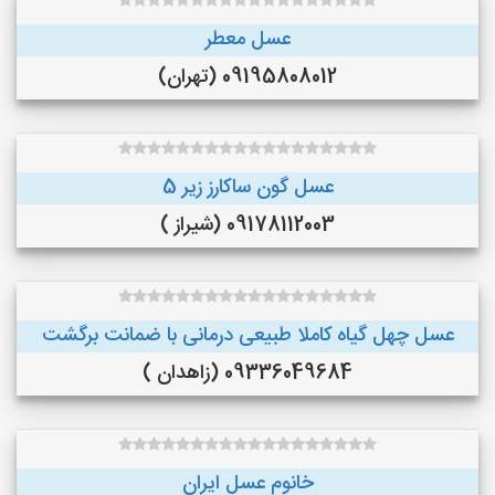
عسل معطر
09195808012 (تهران)
عسل گون ساکارز زیر 5
09178112003 (شیراز )
عسل چهل گیاه کاملا طبیعی درمانی با ضمانت برگشت
09336049684 (زاهدان )
خانوم عسل ایران