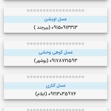
عسل اویشن
09150913313 (بیرجند )
عسل کوهی وحشی
09178721593 (بوشهر)
عسل کناری
09213035976 (ایلام)