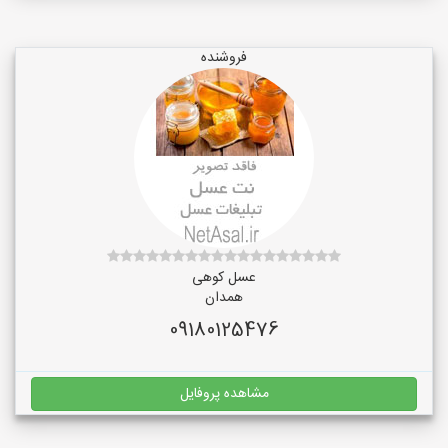
فروشنده
عسل کوهی
همدان
09180125476
مشاهده پروفایل