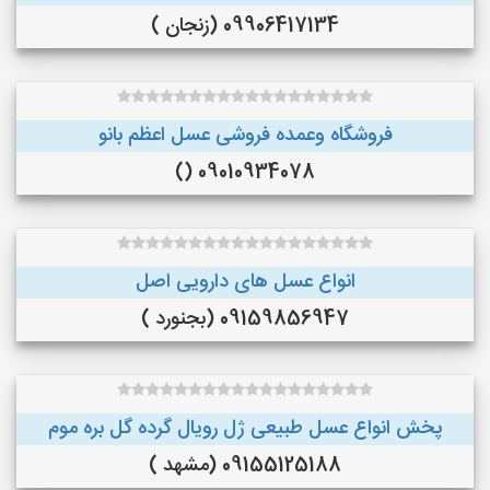
09906417134 (زنجان )
فروشگاه وعمده فروشی عسل اعظم بانو
09010934078 ()
انواع عسل های دارویی اصل
09159856947 (بجنورد )
پخش انواع عسل طبیعی ژل رویال گرده گل بره موم
09155125188 (مشهد )