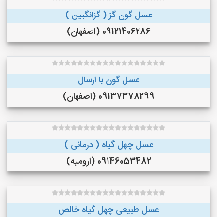
عسل گون گز ( گزانگبین )
09121406286 (اصفهان)
عسل گون با ارسال
09137378299 (اصفهان)
عسل چهل گیاه ( درمانی )
09146053482 (ارومیه)
عسل طبیعی چهل گیاه خالص