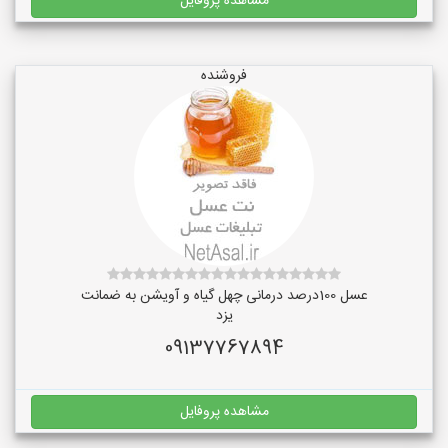
مشاهده پروفایل
فروشنده
عسل 100درصد درمانی چهل گیاه و آویشن به ضمانت
یزد
09137767894
مشاهده پروفایل