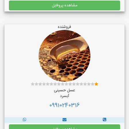
مشاهده پروفایل
فروشنده
عسل حسینی
آبسرد
09910240316