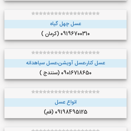
عسل چهل گیاه
09196700310 (کرمان )
عسل کنار،عسل آویشن،عسل سیاهدانه
09016718650 (سنندج )
انواع عسل
09198495125 (قم)