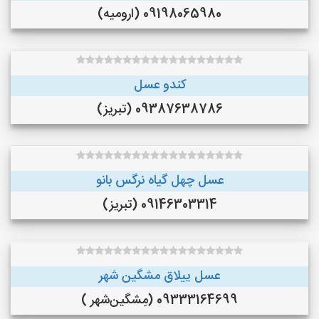
09198065980 (ارومیه)
کندو عسل
09387638786 (تبریز)
عسل چهل گیاه نرگس بانو
09146303314 (تبریز)
عسل ییلاق مشگین شهر
09333164699 (مِشگین‌شهر )