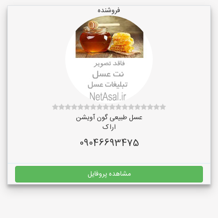
فروشنده
عسل طبیعی گون آویشن
اراک
09046693475
مشاهده پروفایل