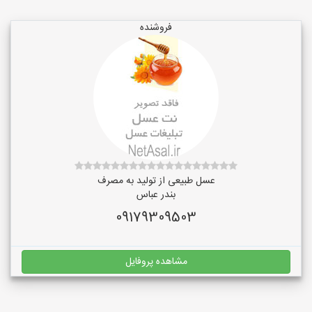
فروشنده
عسل طبیعی از تولید به مصرف
بندر عباس
09179309503
مشاهده پروفایل