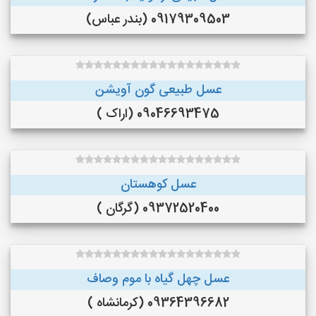
09179309503 (بندر عباس)
عسل طبیعی گون آویشن
09046693475 (اراک )
عسل کوهستان
09372520400 (گرگان )
عسل چهل گیاه با موم وصاف
09364396682 (کرمانشاه )