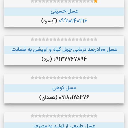
عسل حسینی
09910240316
(آبسرد)
عسل 100درصد درمانی چهل گیاه و آویشن به ضمانت
09137767894 (یزد)
عسل کوهی
09180125476 (همدان)
عسل طبیعی از تولید به مصرف