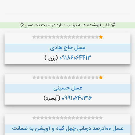
تلفن فروشنده ها به ترتیب ستاره در سایت نت عسل
عسل حاج هادی
09186064413
(رزن )
عسل حسینی
09910240316
(آبسرد)
عسل 100درصد درمانی چهل گیاه و آویشن به ضمانت