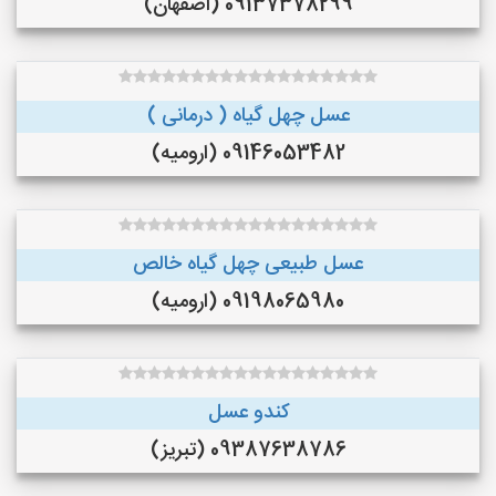
09137378299 (اصفهان)
عسل چهل گیاه ( درمانی )
09146053482 (ارومیه)
عسل طبیعی چهل گیاه خالص
09198065980 (ارومیه)
کندو عسل
09387638786 (تبریز)