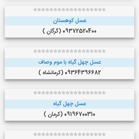
عسل کوهستان
09372520400 (گرگان )
عسل چهل گیاه با موم وصاف
09364396682 (کرمانشاه )
عسل چهل گیاه
09196700310 (کرمان )