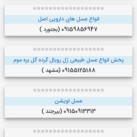
انواع عسل های دارویی اصل
09159856947 (بجنورد )
پخش انواع عسل طبیعی ژل رویال گرده گل بره موم
09155125188 (مشهد )
عسل اویشن
09150913313 (بیرجند )