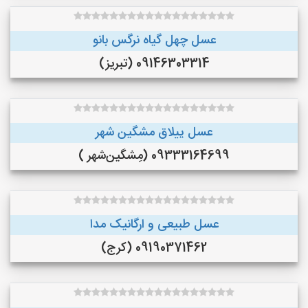
عسل چهل گیاه نرگس بانو
09146303314 (تبریز)
عسل ییلاق مشگین شهر
09333164699 (مِشگین‌شهر )
عسل طبیعی و ارگانیک مدا
09190371462 (کرج)