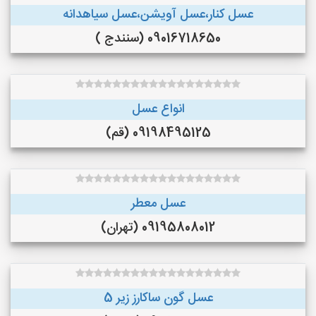
عسل کنار،عسل آویشن،عسل سیاهدانه
09016718650 (سنندج )
انواع عسل
09198495125 (قم)
عسل معطر
09195808012 (تهران)
عسل گون ساکارز زیر 5