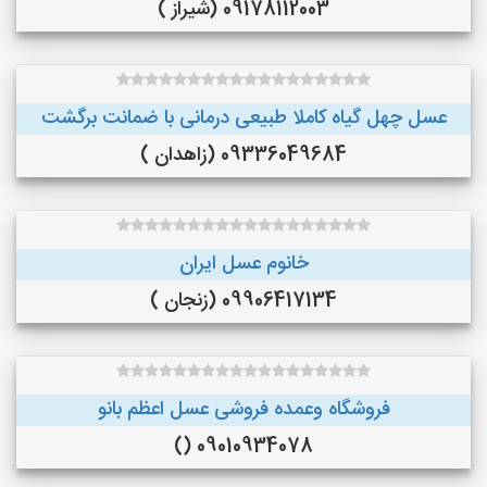
09178112003 (شیراز )
عسل چهل گیاه کاملا طبیعی درمانی با ضمانت برگشت
09336049684 (زاهدان )
خانوم عسل ایران
09906417134 (زنجان )
فروشگاه وعمده فروشی عسل اعظم بانو
09010934078 ()