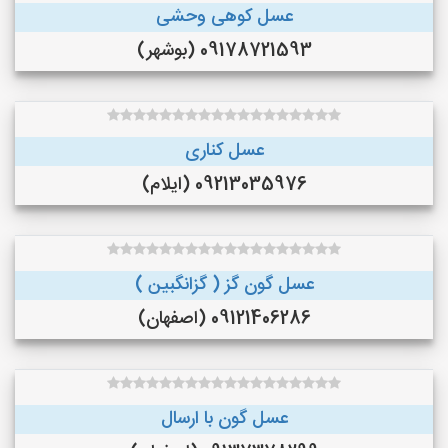
عسل کوهی وحشی
09178721593 (بوشهر)
عسل کناری
09213035976 (ایلام)
عسل گون گز ( گزانگبین )
09121406286 (اصفهان)
عسل گون با ارسال