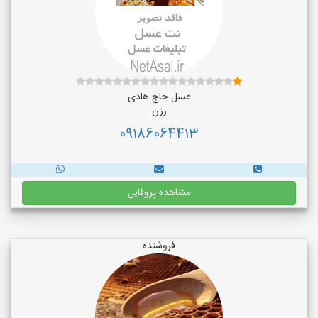
عسل حاج هادی
رزن
09186064413
مشاهده پروفایل
فروشنده