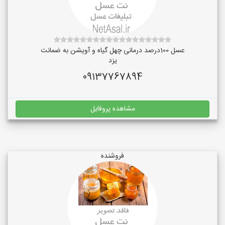
عسل 100درصد درمانی چهل گیاه و آویشن به ضمانت
یزد
09137767894
مشاهده پروفایل
فروشنده