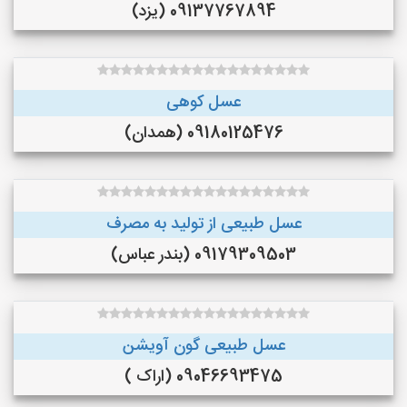
09137767894 (یزد)
عسل کوهی
09180125476 (همدان)
عسل طبیعی از تولید به مصرف
09179309503 (بندر عباس)
عسل طبیعی گون آویشن
09046693475 (اراک )