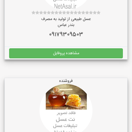
عسل طبیعی از تولید به مصرف
بندر عباس
09179309503
مشاهده پروفایل
فروشنده