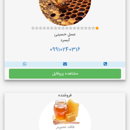
عسل حسینی
آبسرد
09910240316
مشاهده پروفایل
فروشنده