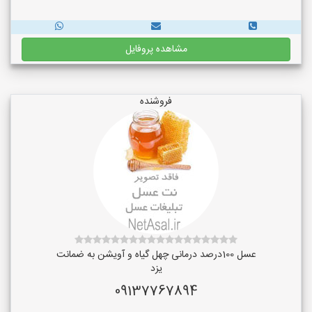
مشاهده پروفایل
فروشنده
عسل 100درصد درمانی چهل گیاه و آویشن به ضمانت
یزد
09137767894