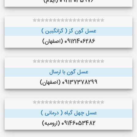
09213035976 (ایلام)
عسل گون گز ( گزانگبین )
09121406286 (اصفهان)
عسل گون با ارسال
09137378299 (اصفهان)
عسل چهل گیاه ( درمانی )
09146053482 (ارومیه)