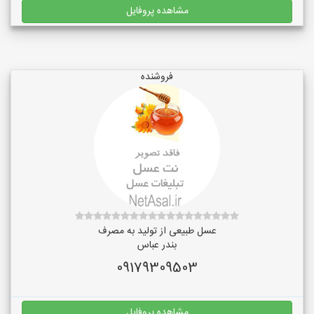
مشاهده پروفایل
فروشنده
عسل طبیعی از تولید به مصرف
بندر عباس
09179309503
مشاهده پروفایل