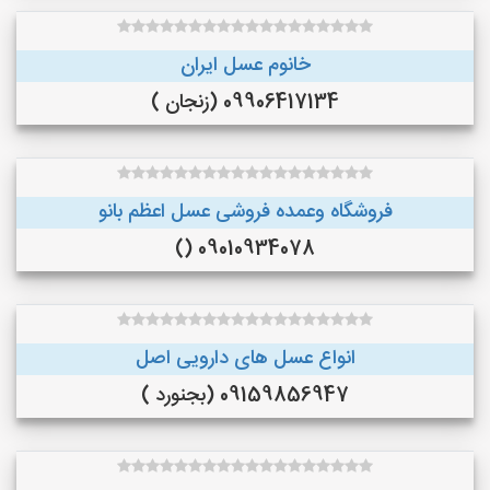
خانوم عسل ایران
09906417134 (زنجان )
فروشگاه وعمده فروشی عسل اعظم بانو
09010934078 ()
انواع عسل های دارویی اصل
09159856947 (بجنورد )