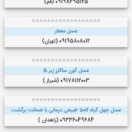
09198495125 (قم)
عسل معطر
09195808012 (تهران)
عسل گون ساکارز زیر 5
09178112003 (شیراز )
عسل چهل گیاه کاملا طبیعی درمانی با ضمانت برگشت
09336049684 (زاهدان )