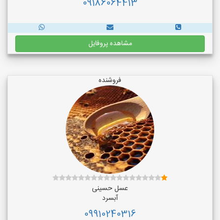
09186064413
مشاهده پروفایل
فروشنده
عسل حسینی
آبسرد
09910240316