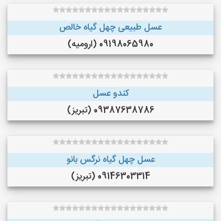
عسل طبیعی چهل گیاه خالص
09198065980 (ارومیه)
کندو عسل
09387638786 (تبریز)
عسل چهل گیاه نرگس بانو
09146303314 (تبریز)