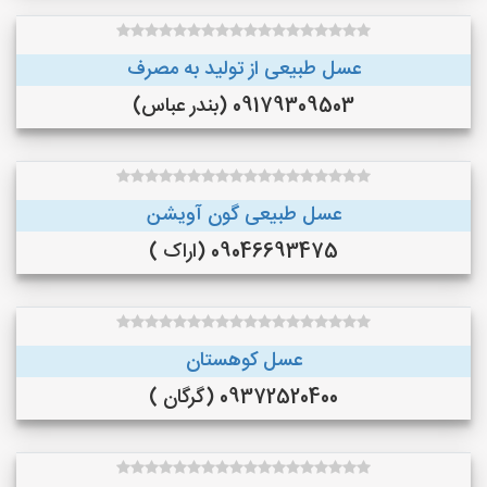
عسل طبیعی از تولید به مصرف
09179309503 (بندر عباس)
عسل طبیعی گون آویشن
09046693475 (اراک )
عسل کوهستان
09372520400 (گرگان )