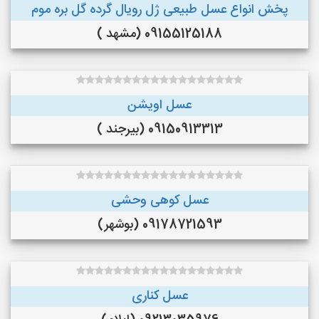
پخش انواع عسل طبیعی ژل رویال گرده گل بره موم
09155125188 (مشهد )
عسل اویشن
09150913313 (بیرجند )
عسل کوهی وحشی
09178721593 (بوشهر)
عسل کناری