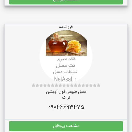
فروشنده
عسل طبیعی گون آویشن
اراک
09046693475
مشاهده پروفایل