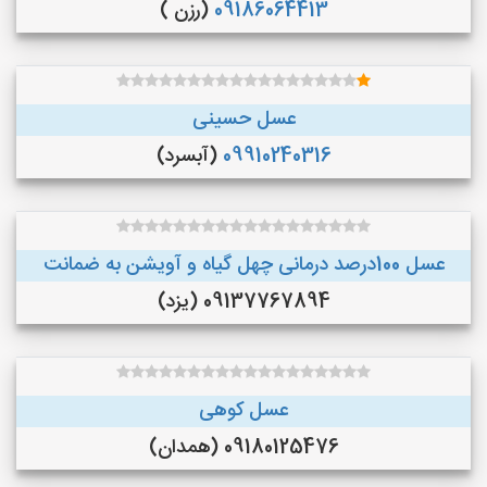
09186064413
(رزن )
عسل حسینی
09910240316
(آبسرد)
عسل 100درصد درمانی چهل گیاه و آویشن به ضمانت
09137767894 (یزد)
عسل کوهی
09180125476 (همدان)