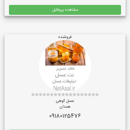
مشاهده پروفایل
فروشنده
عسل کوهی
همدان
09180125476