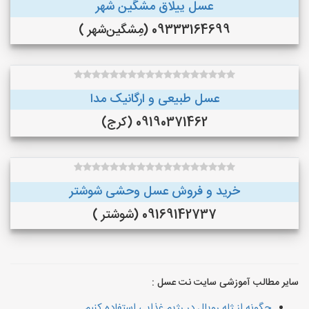
عسل ییلاق مشگین شهر
09333164699 (مِشگین‌شهر )
عسل طبیعی و ارگانیک مدا
09190371462 (کرج)
خرید و فروش عسل وحشی شوشتر
09169142737 (شوشتر )
سایر مطالب آموزشی سایت نت عسل :
چگونه از ژله رویال در رژیم غذایی استفاده کنیم