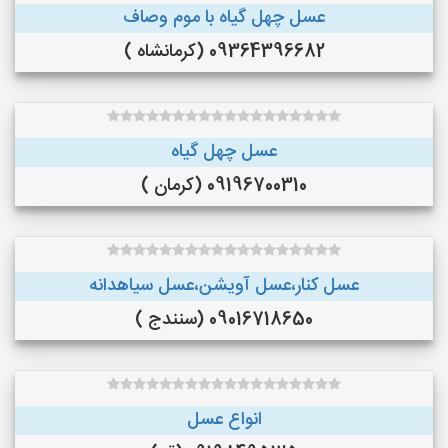
عسل چهل گیاه با موم وصاف
09364396682 (کرمانشاه )
عسل چهل گیاه
09196700310 (کرمان )
عسل کنار،عسل آویشن،عسل سیاهدانه
09016718650 (سنندج )
انواع عسل