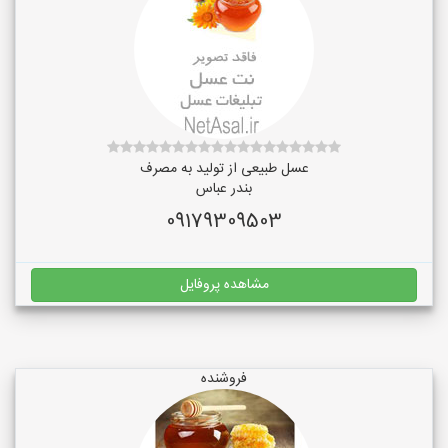
عسل طبیعی از تولید به مصرف
بندر عباس
09179309503
مشاهده پروفایل
فروشنده