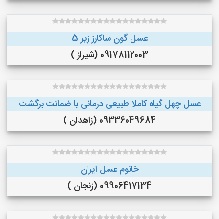
عسل گون ساکارز زیر 5
09178112003 (شیراز )
عسل چهل گیاه کاملا طبیعی درمانی با ضمانت برگشت
09336049684 (زاهدان )
خانوم عسل ایران
09906417134 (زنجان )