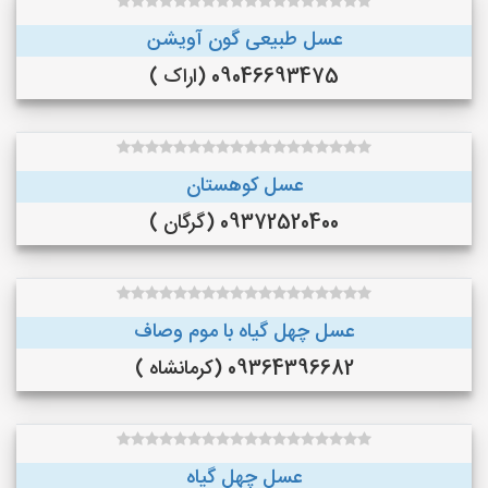
عسل طبیعی گون آویشن
09046693475 (اراک )
عسل کوهستان
09372520400 (گرگان )
عسل چهل گیاه با موم وصاف
09364396682 (کرمانشاه )
عسل چهل گیاه