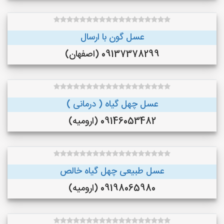
عسل گون با ارسال
09137378299 (اصفهان)
عسل چهل گیاه ( درمانی )
09146053482 (ارومیه)
عسل طبیعی چهل گیاه خالص
09198065980 (ارومیه)