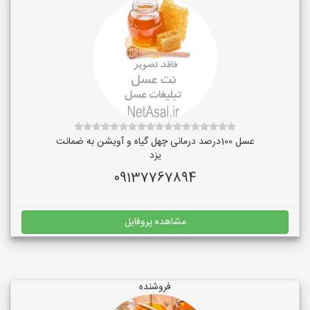
عسل 100درصد درمانی چهل گیاه و آویشن به ضمانت
یزد
09137767894
مشاهده پروفایل
فروشنده