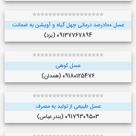
عسل 100درصد درمانی چهل گیاه و آویشن به ضمانت
09137767894 (یزد)
عسل کوهی
09180125476 (همدان)
عسل طبیعی از تولید به مصرف
09179309503 (بندر عباس)