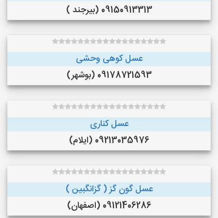
09150913313 (بیرجند )
عسل کوهی وحشی
09178721593 (بوشهر)
عسل کناری
09213035976 (ایلام)
عسل گون گز ( گزانگبین )
09121406286 (اصفهان)