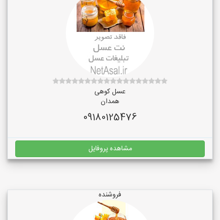
عسل کوهی
همدان
09180125476
مشاهده پروفایل
فروشنده