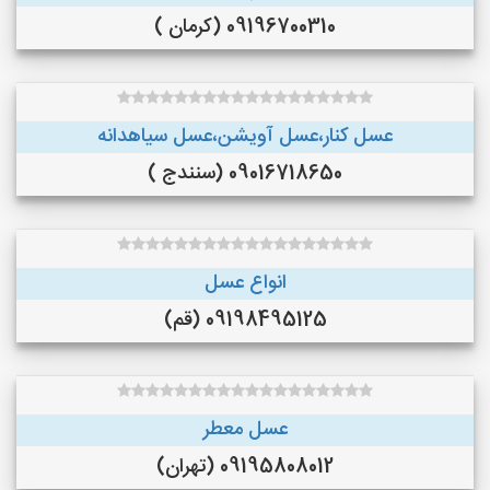
09196700310 (کرمان )
عسل کنار،عسل آویشن،عسل سیاهدانه
09016718650 (سنندج )
انواع عسل
09198495125 (قم)
عسل معطر
09195808012 (تهران)