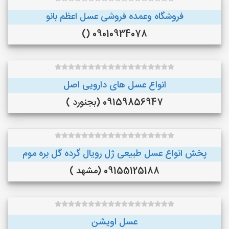
فروشگاه وعمده فروشی عسل اعظم بانو
09010934078 ()
انواع عسل های دارویی اصل
09159856947 (بجنورد )
پخش انواع عسل طبیعی ژل رویال گرده گل بره موم
09155125188 (مشهد )
عسل اویشن