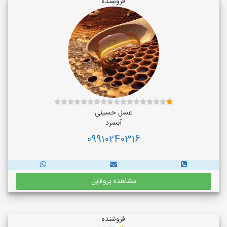
فروشنده
عسل حسینی
آبسرد
09910240316
مشاهده پروفایل
فروشنده