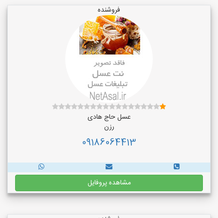
فروشنده
عسل حاج هادی
رزن
09186064413
مشاهده پروفایل