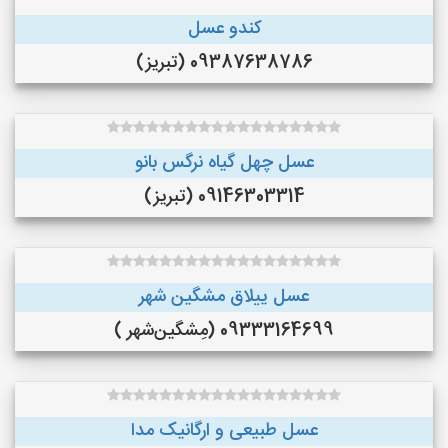
کندو عسل
09387638786 (تبریز)
عسل چهل گیاه نرگس بانو
09146303314 (تبریز)
عسل ییلاق مشگین شهر
09333164699 (مِشگین‌شهر )
عسل طبیعی و ارگانیک مدا