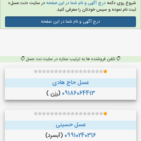
شروع روی دکمه
درج آگهی و نام شما در این صفحه
در سایت «نت عسل»
ثبت نام نموده و سپس خودتان را معرفی کنید.
درج آگهی و نام شما در این صفحه
تلفن فروشنده ها به ترتیب ستاره در سایت نت عسل
عسل حاج هادی
09186064413
(رزن )
عسل حسینی
09910240316
(آبسرد)