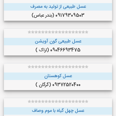
عسل طبیعی از تولید به مصرف
09179309503 (بندر عباس)
عسل طبیعی گون آویشن
09046693475 (اراک )
عسل کوهستان
09372520400 (گرگان )
عسل چهل گیاه با موم وصاف