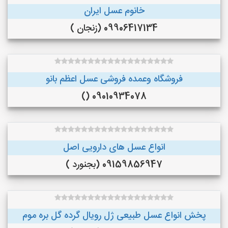
خانوم عسل ایران
09906417134 (زنجان )
فروشگاه وعمده فروشی عسل اعظم بانو
09010934078 ()
انواع عسل های دارویی اصل
09159856947 (بجنورد )
پخش انواع عسل طبیعی ژل رویال گرده گل بره موم