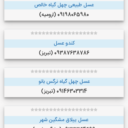
عسل طبیعی چهل گیاه خالص
09198065980 (ارومیه)
کندو عسل
09387638786 (تبریز)
عسل چهل گیاه نرگس بانو
09146303314 (تبریز)
عسل ییلاق مشگین شهر