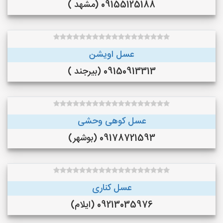
09155125188 (مشهد )
عسل اویشن
09150913313 (بیرجند )
عسل کوهی وحشی
09178721593 (بوشهر)
عسل کناری
09213035976 (ایلام)