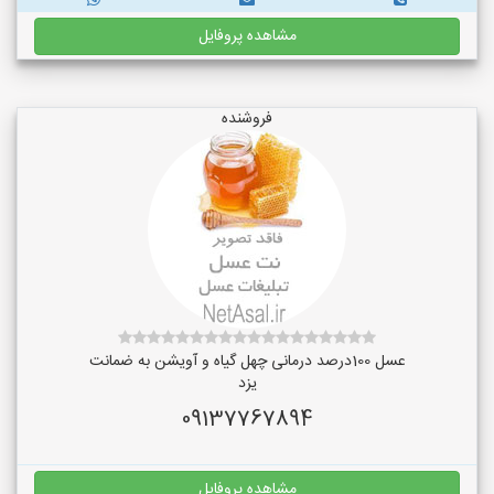
مشاهده پروفایل
فروشنده
عسل 100درصد درمانی چهل گیاه و آویشن به ضمانت
یزد
09137767894
مشاهده پروفایل