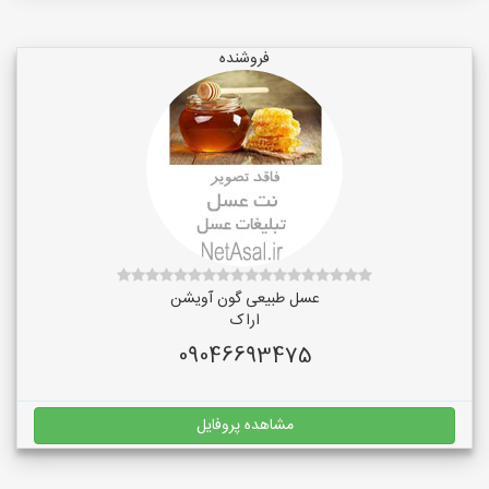
فروشنده
عسل طبیعی گون آویشن
اراک
09046693475
مشاهده پروفایل