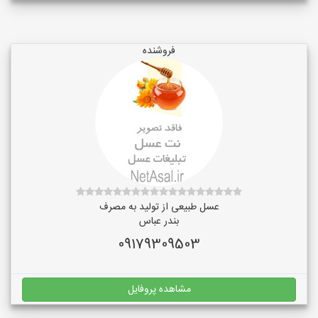
فروشنده
عسل طبیعی از تولید به مصرف
بندر عباس
09179309503
مشاهده پروفایل