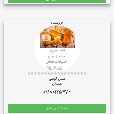
فروشنده
عسل کوهی
همدان
09180125476
مشاهده پروفایل