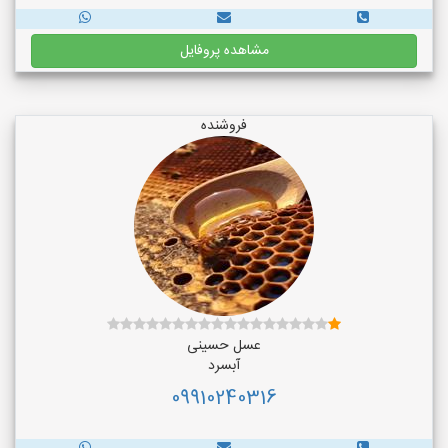
مشاهده پروفایل
فروشنده
عسل حسینی
آبسرد
09910240316