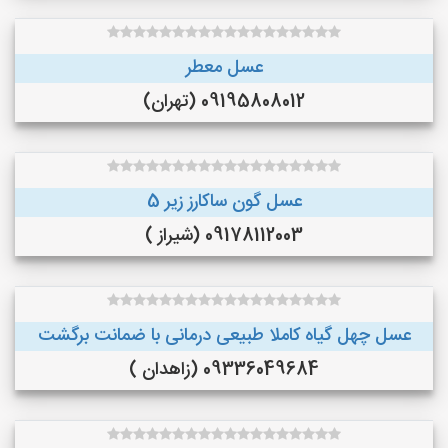
عسل معطر
09195808012 (تهران)
عسل گون ساکارز زیر 5
09178112003 (شیراز )
عسل چهل گیاه کاملا طبیعی درمانی با ضمانت برگشت
09336049684 (زاهدان )