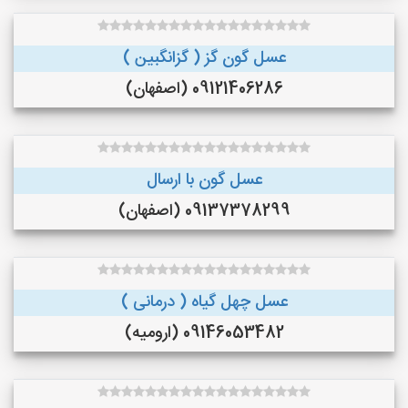
عسل گون گز ( گزانگبین )
09121406286 (اصفهان)
عسل گون با ارسال
09137378299 (اصفهان)
عسل چهل گیاه ( درمانی )
09146053482 (ارومیه)