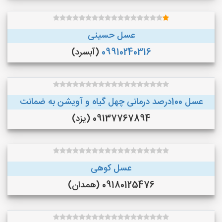
عسل حسینی
09910240316
(آبسرد)
عسل 100درصد درمانی چهل گیاه و آویشن به ضمانت
09137767894 (یزد)
عسل کوهی
09180125476 (همدان)