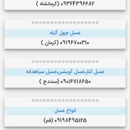
09364396682 (کرمانشاه )
عسل چهل گیاه
09196700310 (کرمان )
عسل کنار،عسل آویشن،عسل سیاهدانه
09016718650 (سنندج )
انواع عسل
09198495125 (قم)