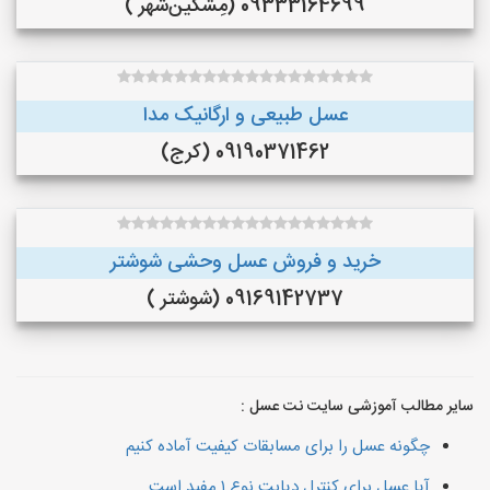
09333164699 (مِشگین‌شهر )
عسل طبیعی و ارگانیک مدا
09190371462 (کرج)
خرید و فروش عسل وحشی شوشتر
09169142737 (شوشتر )
سایر مطالب آموزشی سایت نت عسل :
چگونه عسل را برای مسابقات کیفیت آماده کنیم
آیا عسل برای کنترل دیابت نوع ۱ مفید است