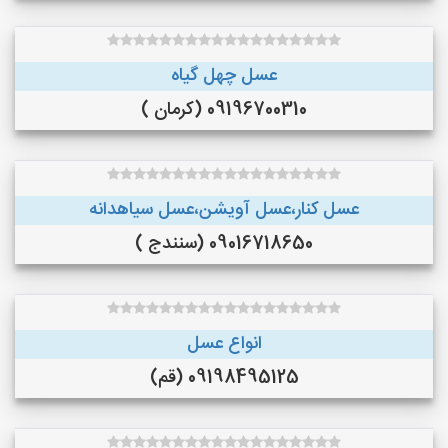
عسل چهل گیاه
09196700310 (کرمان )
عسل کنار،عسل آویشن،عسل سیاهدانه
09016718650 (سنندج )
انواع عسل
09198495125 (قم)