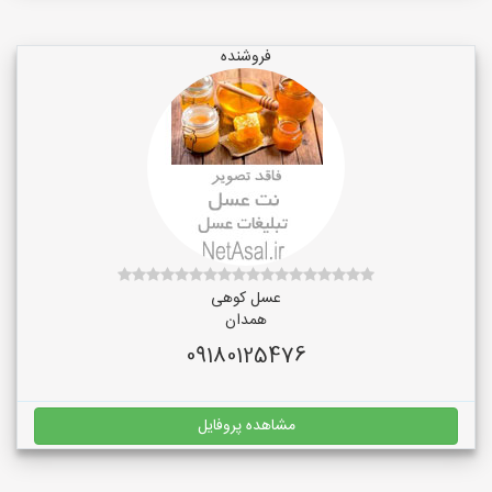
فروشنده
عسل کوهی
همدان
09180125476
مشاهده پروفایل