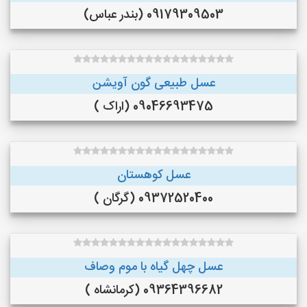
09179309503 (بندر عباس)
عسل طبیعی گون آویشن
09046693475 (اراک )
عسل کوهستان
09372520400 (گرگان )
عسل چهل گیاه با موم وصاف
09364396682 (کرمانشاه )