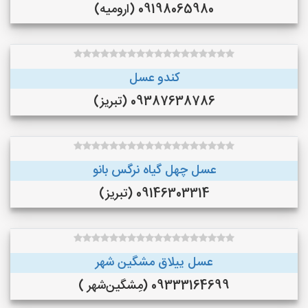
09198065980 (ارومیه)
کندو عسل
09387638786 (تبریز)
عسل چهل گیاه نرگس بانو
09146303314 (تبریز)
عسل ییلاق مشگین شهر
09333164699 (مِشگین‌شهر )