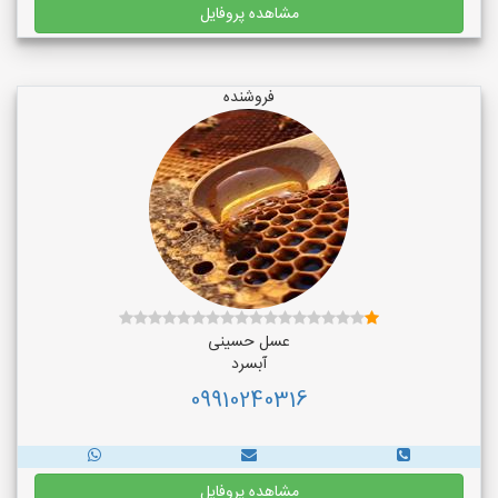
مشاهده پروفایل
فروشنده
عسل حسینی
آبسرد
09910240316
مشاهده پروفایل