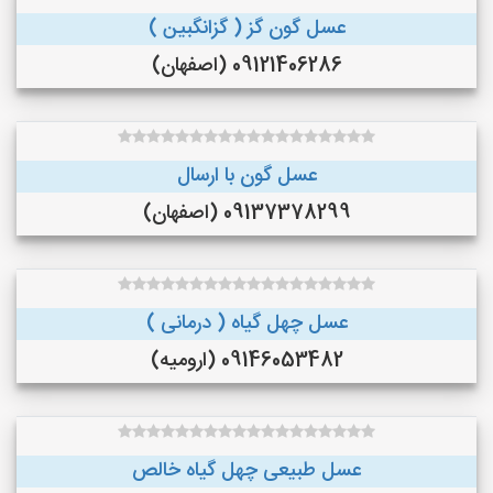
عسل گون گز ( گزانگبین )
09121406286 (اصفهان)
عسل گون با ارسال
09137378299 (اصفهان)
عسل چهل گیاه ( درمانی )
09146053482 (ارومیه)
عسل طبیعی چهل گیاه خالص