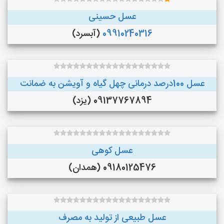
عسل حسینی
09910240316
(آبسرد)
عسل 100درصد درمانی چهل گیاه و آویشن به ضمانت
09137767894 (یزد)
عسل کوهی
09180125476 (همدان)
عسل طبیعی از تولید به مصرف