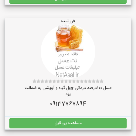
فروشنده
عسل 100درصد درمانی چهل گیاه و آویشن به ضمانت
یزد
09137767894
مشاهده پروفایل