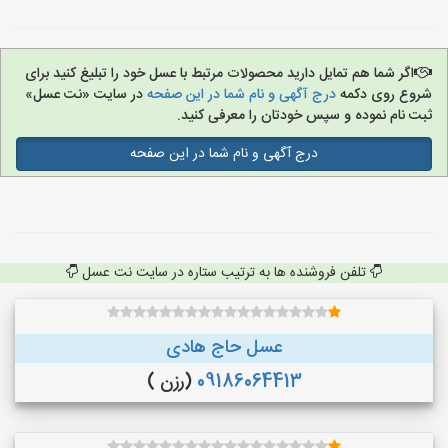
اگر شما هم تمایل دارید محصولات مرتبط با عسل خود را تبلیغ کنید برای
شروع روی دکمه
درج آگهی و نام شما در این صفحه
در سایت «نت عسل»
ثبت نام نموده و سپس خودتان را معرفی کنید.
درج آگهی و نام شما در این صفحه
تلفن فروشنده ها به ترتیب ستاره در سایت نت عسل
عسل حاج هادی
09186064413
(رزن )