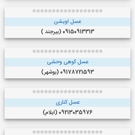
عسل اویشن
09150913313 (بیرجند )
عسل کوهی وحشی
09178721593 (بوشهر)
عسل کناری
09213035976 (ایلام)