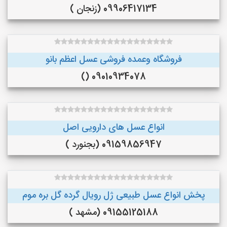
09906417134 (زنجان )
فروشگاه وعمده فروشی عسل اعظم بانو
09010934078 ()
انواع عسل های دارویی اصل
09159856947 (بجنورد )
پخش انواع عسل طبیعی ژل رویال گرده گل بره موم
09155125188 (مشهد )