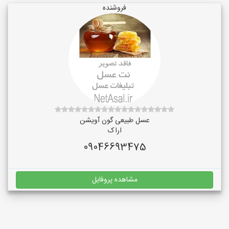
فروشنده
عسل طبیعی گون آویشن
اراک
09046693475
مشاهده پروفایل