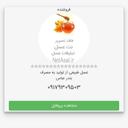
فروشنده
عسل طبیعی از تولید به مصرف
بندر عباس
09179309503
مشاهده پروفایل