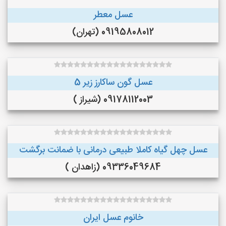
عسل معطر
09195808012 (تهران)
عسل گون ساکارز زیر 5
09178112003 (شیراز )
عسل چهل گیاه کاملا طبیعی درمانی با ضمانت برگشت
09336049684 (زاهدان )
خانوم عسل ایران