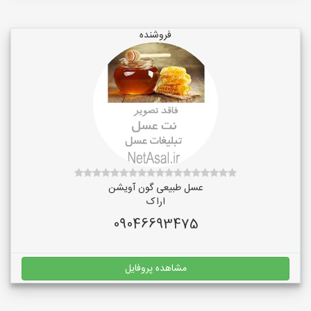
فروشنده
عسل طبیعی گون آویشن
اراک
09046693475
مشاهده پروفایل