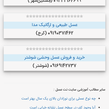
09333164699 (مِشگین‌شهر )
عسل طبیعی و ارگانیک مدا
09190371462 (کرج)
خرید و فروش عسل وحشی شوشتر
09169142737 (شوشتر )
سایر مطالب آموزشی سایت نت عسل :
چه نوع عسلی برای نوزادان بالای یک سال بهتر است
آیا وجود کف در سطح عسل نشانه خرابی است