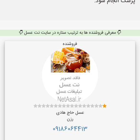
پزشک انجام شود.
معرفی فروشنده ها به ترتیب ستاره در سایت نت عسل
فروشنده
عسل حاج هادی
رزن
09186064413