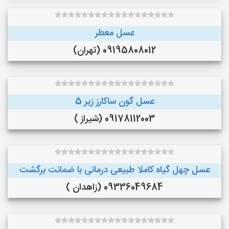
عسل معطر
09195808012 (تهران)
عسل گون ساکارز زیر 5
09178112003 (شیراز )
عسل چهل گیاه کاملا طبیعی درمانی با ضمانت برگشت
09336049684 (زاهدان )