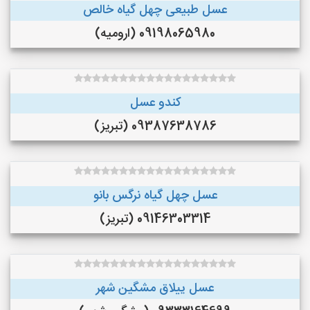
عسل طبیعی چهل گیاه خالص
09198065980 (ارومیه)
کندو عسل
09387638786 (تبریز)
عسل چهل گیاه نرگس بانو
09146303314 (تبریز)
عسل ییلاق مشگین شهر