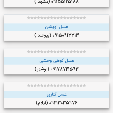
09155125188 (مشهد )
عسل اویشن
09150913313 (بیرجند )
عسل کوهی وحشی
09178721593 (بوشهر)
عسل کناری
09213035976 (ایلام)