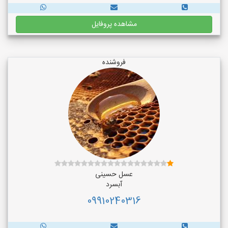
مشاهده پروفایل
فروشنده
عسل حسینی
آبسرد
09910240316