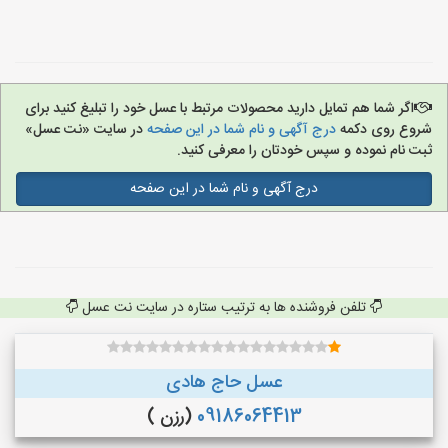
اگر شما هم تمایل دارید محصولات مرتبط با عسل خود را تبلیغ کنید برای
شروع روی دکمه
درج آگهی و نام شما در این صفحه
در سایت «نت عسل»
ثبت نام نموده و سپس خودتان را معرفی کنید.
درج آگهی و نام شما در این صفحه
تلفن فروشنده ها به ترتیب ستاره در سایت نت عسل
عسل حاج هادی
09186064413
(رزن )