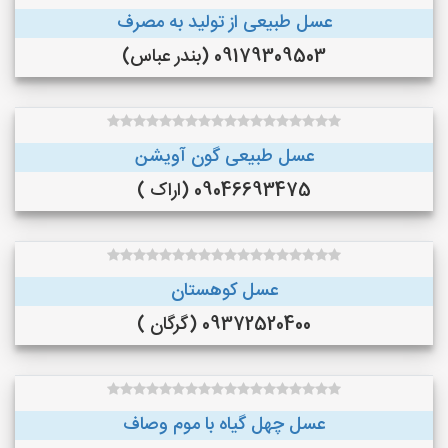
عسل طبیعی از تولید به مصرف
09179309503 (بندر عباس)
عسل طبیعی گون آویشن
09046693475 (اراک )
عسل کوهستان
09372520400 (گرگان )
عسل چهل گیاه با موم وصاف