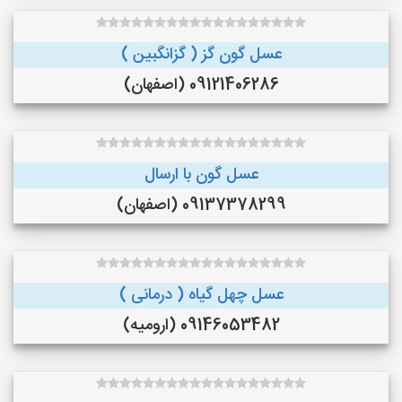
عسل گون گز ( گزانگبین )
09121406286 (اصفهان)
عسل گون با ارسال
09137378299 (اصفهان)
عسل چهل گیاه ( درمانی )
09146053482 (ارومیه)