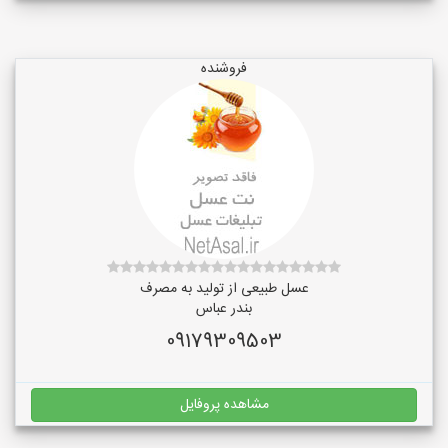
فروشنده
عسل طبیعی از تولید به مصرف
بندر عباس
09179309503
مشاهده پروفایل