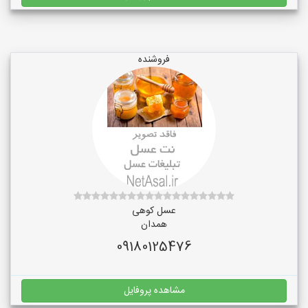
فروشنده
عسل کوهی
همدان
09180125476
مشاهده پروفایل