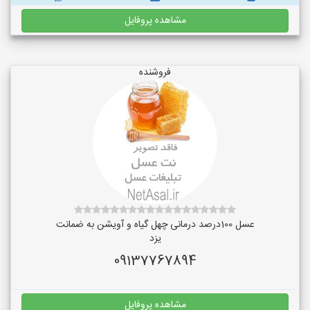
مشاهده پروفایل
فروشنده
عسل 100درصد درمانی چهل گیاه و آویشن به ضمانت
یزد
09137767894
مشاهده پروفایل