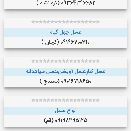
09364396682 (کرمانشاه )
عسل چهل گیاه
09196700310 (کرمان )
عسل کنار،عسل آویشن،عسل سیاهدانه
09016718650 (سنندج )
انواع عسل
09198495125 (قم)