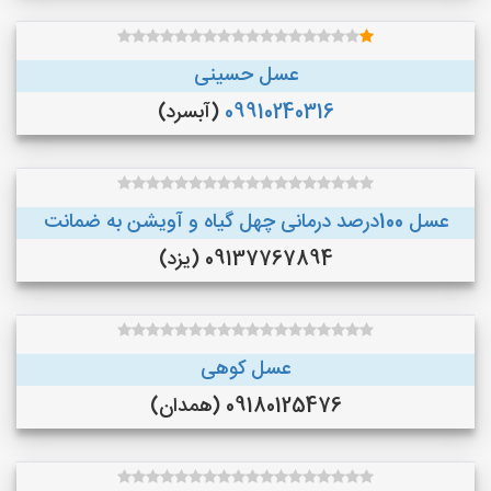
عسل حسینی
09910240316
(آبسرد)
عسل 100درصد درمانی چهل گیاه و آویشن به ضمانت
09137767894 (یزد)
عسل کوهی
09180125476 (همدان)