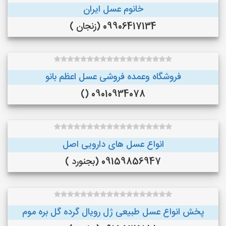
خانوم عسل ایران
09906417134 (زنجان )
فروشگاه وعمده فروشی عسل اعظم بانو
09010934078 ()
انواع عسل های دارویی اصل
09159856947 (بجنورد )
پخش انواع عسل طبیعی ژل رویال گرده گل بره موم