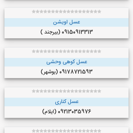
عسل اویشن
09150913313 (بیرجند )
عسل کوهی وحشی
09178721593 (بوشهر)
عسل کناری
09213035976 (ایلام)