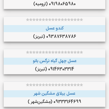
09198065980 (ارومیه)
کندو عسل
09387638786 (تبریز)
عسل چهل گیاه نرگس بانو
09146303314 (تبریز)
عسل ییلاق مشگین شهر
09333164699 (مِشگین‌شهر )