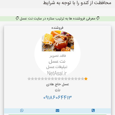
محافظت از کندو را با توجه به شرایط
معرفی فروشنده ها به ترتیب ستاره در سایت نت عسل
فروشنده
عسل حاج هادی
رزن
09186064413