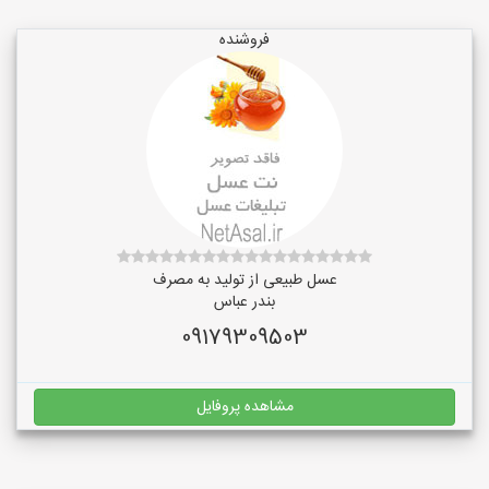
فروشنده
عسل طبیعی از تولید به مصرف
بندر عباس
09179309503
مشاهده پروفایل