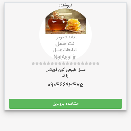
فروشنده
عسل طبیعی گون آویشن
اراک
09046693475
مشاهده پروفایل