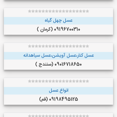
عسل چهل گیاه
09196700310 (کرمان )
عسل کنار،عسل آویشن،عسل سیاهدانه
09016718650 (سنندج )
انواع عسل
09198495125 (قم)