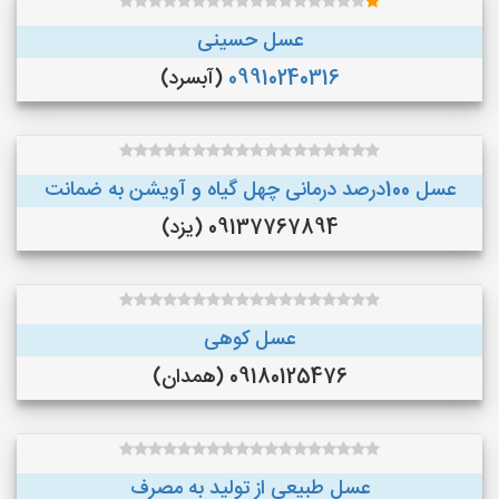
عسل حسینی
09910240316
(آبسرد)
عسل 100درصد درمانی چهل گیاه و آویشن به ضمانت
09137767894 (یزد)
عسل کوهی
09180125476 (همدان)
عسل طبیعی از تولید به مصرف