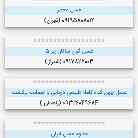
عسل معطر
09195808012 (تهران)
عسل گون ساکارز زیر 5
09178112003 (شیراز )
عسل چهل گیاه کاملا طبیعی درمانی با ضمانت برگشت
09336049684 (زاهدان )
خانوم عسل ایران