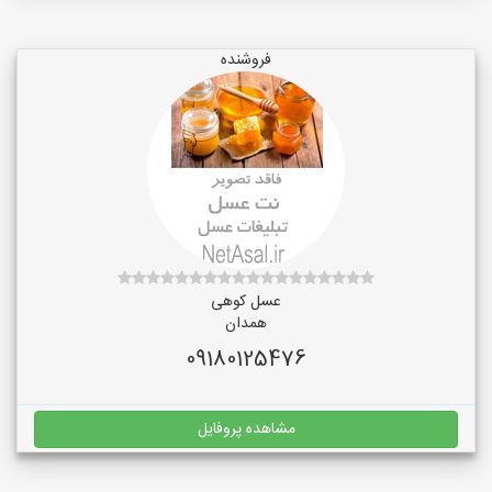
فروشنده
عسل کوهی
همدان
09180125476
مشاهده پروفایل