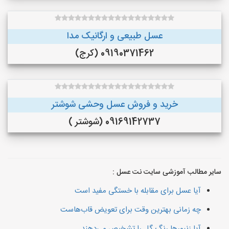
عسل طبیعی و ارگانیک مدا
09190371462 (کرج)
خرید و فروش عسل وحشی شوشتر
09169142737 (شوشتر )
سایر مطالب آموزشی سایت نت عسل :
آیا عسل برای مقابله با خستگی مفید است
چه زمانی بهترین وقت برای تعویض قاب‌هاست
آیا زنبورها رنگ گل را تشخیص می‌دهند