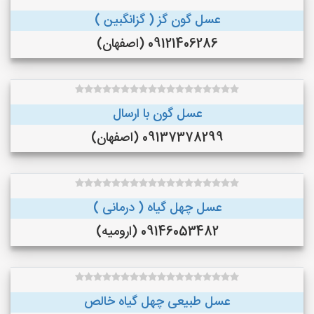
عسل گون گز ( گزانگبین )
09121406286 (اصفهان)
عسل گون با ارسال
09137378299 (اصفهان)
عسل چهل گیاه ( درمانی )
09146053482 (ارومیه)
عسل طبیعی چهل گیاه خالص