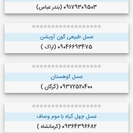
09179309503 (بندر عباس)
عسل طبیعی گون آویشن
09046693475 (اراک )
عسل کوهستان
09372520400 (گرگان )
عسل چهل گیاه با موم وصاف
09364396682 (کرمانشاه )