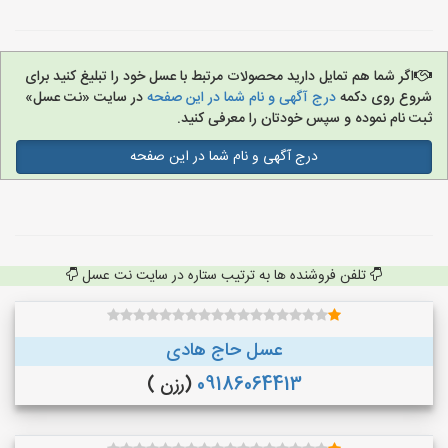
اگر شما هم تمایل دارید محصولات مرتبط با عسل خود را تبلیغ کنید برای
شروع روی دکمه
درج آگهی و نام شما در این صفحه
در سایت «نت عسل»
ثبت نام نموده و سپس خودتان را معرفی کنید.
درج آگهی و نام شما در این صفحه
تلفن فروشنده ها به ترتیب ستاره در سایت نت عسل
عسل حاج هادی
09186064413
(رزن )