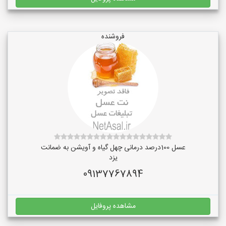
فروشنده
عسل 100درصد درمانی چهل گیاه و آویشن به ضمانت
یزد
09137767894
مشاهده پروفایل