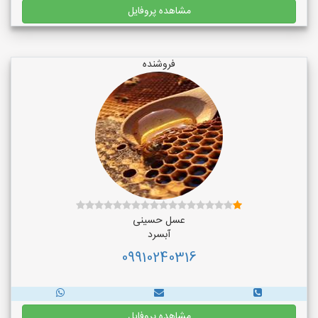
مشاهده پروفایل
فروشنده
عسل حسینی
آبسرد
09910240316
مشاهده پروفایل