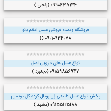
09906417134 (زنجان )
فروشگاه وعمده فروشی عسل اعظم بانو
09010934078 ()
انواع عسل های دارویی اصل
09159856947 (بجنورد )
پخش انواع عسل طبیعی ژل رویال گرده گل بره موم
09155125188 (مشهد )