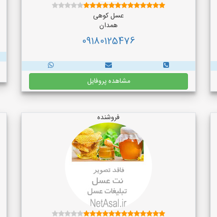
عسل کوهی
همدان
09180125476
مشاهده پروفایل
فروشنده