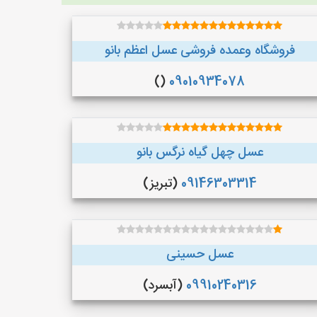
فروشگاه وعمده فروشی عسل اعظم بانو
()
09010934078
عسل چهل گیاه نرگس بانو
09146303314
(تبریز)
عسل حسینی
09910240316
(آبسرد)