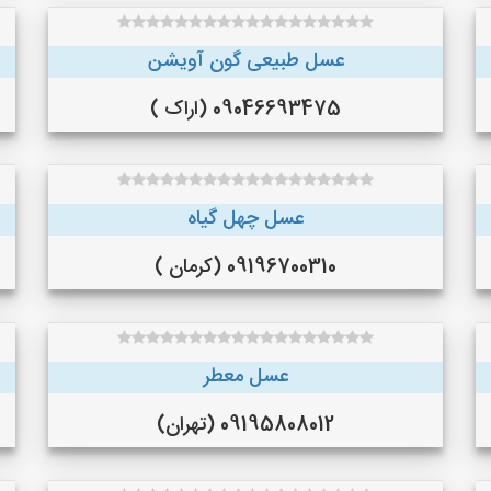
عسل طبیعی گون آویشن
09046693475 (اراک )
عسل چهل گیاه
09196700310 (کرمان )
عسل معطر
09195808012 (تهران)