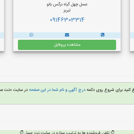
عسل چهل گیاه نرگس بانو
تبریز
09146303314
مشاهده پروفایل
یغ کنید برای شروع روی دکمه
درج آگهی و نام شما در این صفحه
در سایت «نت ع
تلفن فروشنده ها به ترتیب ستاره در سایت نت عسل