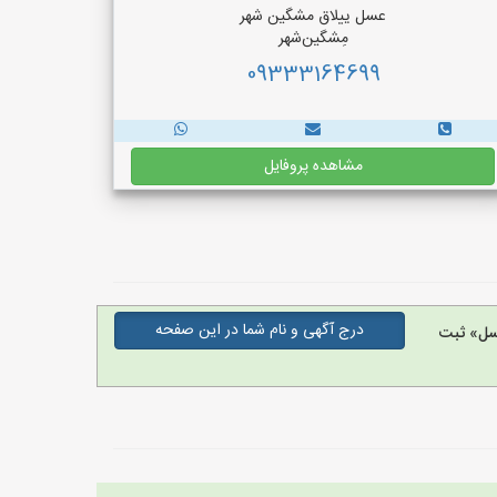
عسل ییلاق مشگین شهر
مِشگین‌شهر
09333164699
مشاهده پروفایل
درج آگهی و نام شما در این صفحه
سل» ثبت