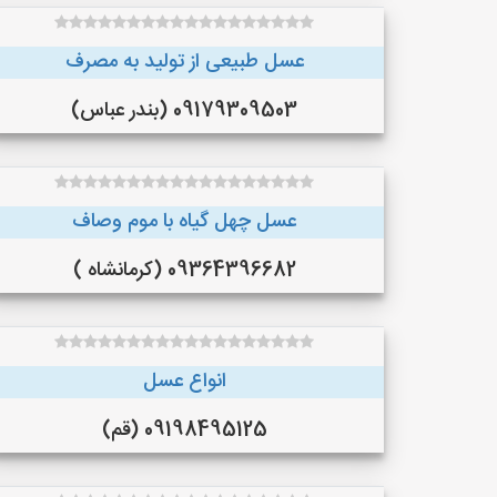
عسل طبیعی از تولید به مصرف
09179309503 (بندر عباس)
عسل چهل گیاه با موم وصاف
09364396682 (کرمانشاه )
انواع عسل
09198495125 (قم)