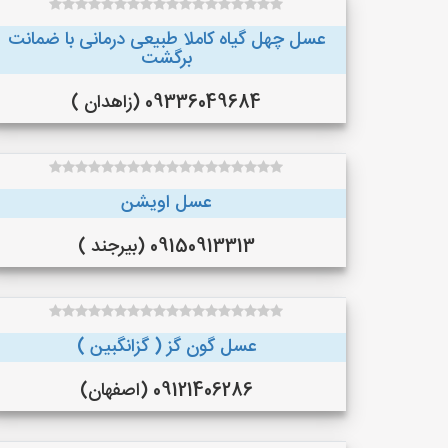
عسل چهل گیاه کاملا طبیعی درمانی با ضمانت
برگشت
09336049684 (زاهدان )
عسل اویشن
09150913313 (بیرجند )
عسل گون گز ( گزانگبین )
09121406286 (اصفهان)