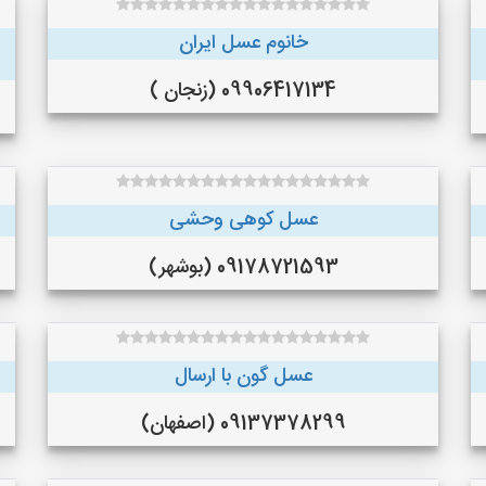
خانوم عسل ایران
09906417134 (زنجان )
عسل کوهی وحشی
09178721593 (بوشهر)
عسل گون با ارسال
09137378299 (اصفهان)