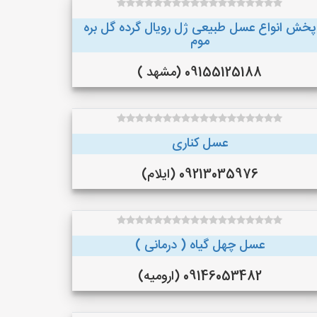
پخش انواع عسل طبیعی ژل رویال گرده گل بره
موم
09155125188 (مشهد )
عسل کناری
09213035976 (ایلام)
عسل چهل گیاه ( درمانی )
09146053482 (ارومیه)