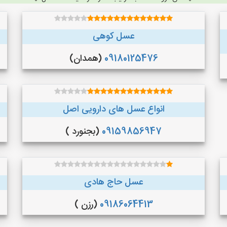
عسل کوهی
09180125476
(همدان)
انواع عسل های دارویی اصل
09159856947
(بجنورد )
عسل حاج هادی
09186064413
(رزن )