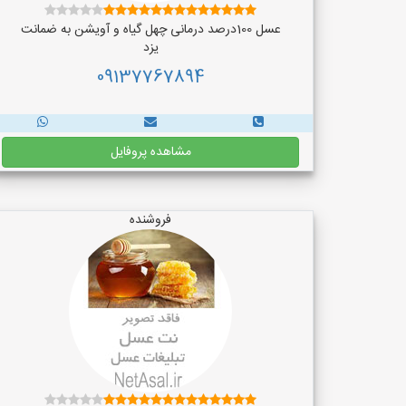
عسل 100درصد درمانی چهل گیاه و آویشن به ضمانت
یزد
09137767894
مشاهده پروفایل
فروشنده