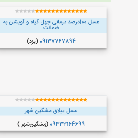
عسل 100درصد درمانی چهل گیاه و آویشن به
ضمانت
09137767894
(یزد)
عسل ییلاق مشگین شهر
09333164699
(مِشگین‌شهر )