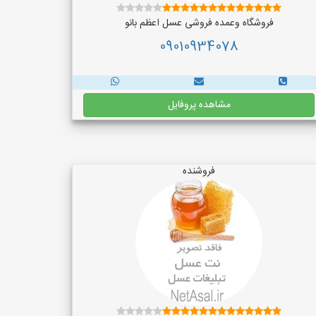
فروشگاه وعمده فروشی عسل اعظم بانو
09010934078
مشاهده پروفایل
فروشنده