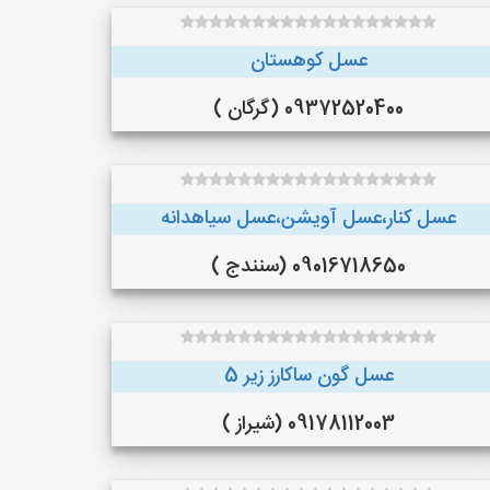
عسل کوهستان
09372520400 (گرگان )
عسل کنار،عسل آویشن،عسل سیاهدانه
09016718650 (سنندج )
عسل گون ساکارز زیر 5
09178112003 (شیراز )