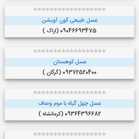
عسل طبیعی گون آویشن
09046693475 (اراک )
عسل کوهستان
09372520400 (گرگان )
عسل چهل گیاه با موم وصاف
09364396682 (کرمانشاه )