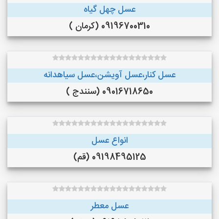
عسل چهل گیاه
09196700310 (کرمان )
عسل کنار،عسل آویشن،عسل سیاهدانه
09016718650 (سنندج )
انواع عسل
09198495125 (قم)
عسل معطر