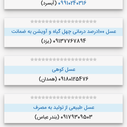
09910240316
(آبسرد)
عسل 100درصد درمانی چهل گیاه و آویشن به ضمانت
09137767894 (یزد)
عسل کوهی
09180125476 (همدان)
عسل طبیعی از تولید به مصرف
09179309503 (بندر عباس)