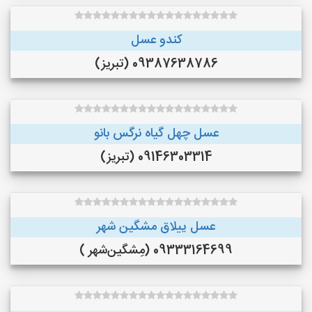
کندو عسل
09387638786 (تبریز)
عسل چهل گیاه نرگس بانو
09146303314 (تبریز)
عسل ییلاق مشگین شهر
09333164699 (مِشگین‌شهر )