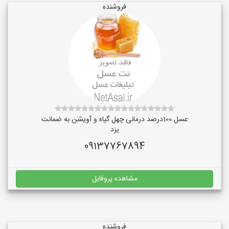
فروشنده
عسل 100درصد درمانی چهل گیاه و آویشن به ضمانت
یزد
09137767894
مشاهده پروفایل
فروشنده