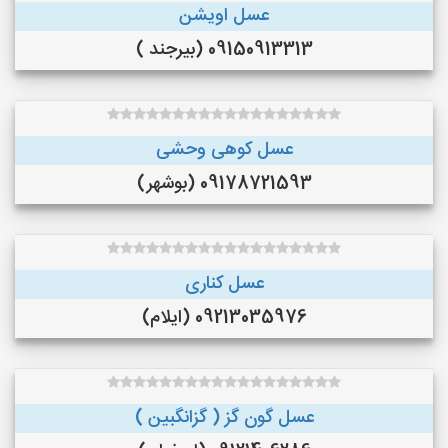
عسل اویشن
09150913313 (بیرجند )
عسل کوهی وحشی
09178721593 (بوشهر)
عسل کناری
09213035976 (ایلام)
عسل گون گز ( گزانگبین )