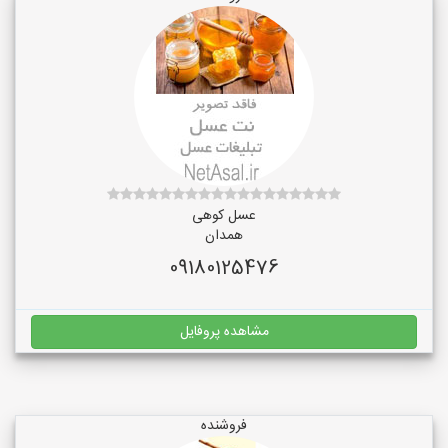
عسل کوهی
همدان
09180125476
مشاهده پروفایل
فروشنده