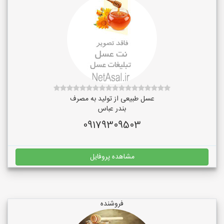
عسل طبیعی از تولید به مصرف
بندر عباس
09179309503
مشاهده پروفایل
فروشنده