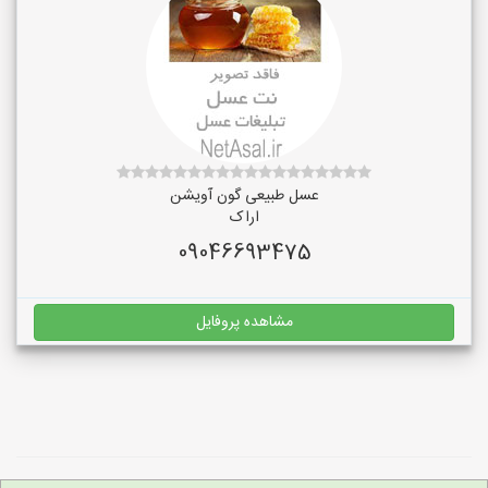
عسل طبیعی گون آویشن
اراک
09046693475
مشاهده پروفایل