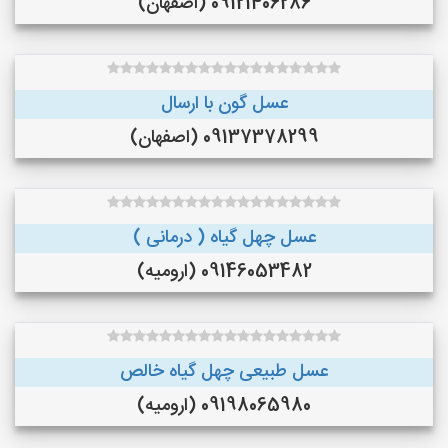
09121406286 (اصفهان)
عسل گون با ارسال
09137378299 (اصفهان)
عسل چهل گیاه ( درمانی )
09146053482 (ارومیه)
عسل طبیعی چهل گیاه خالص
09198065980 (ارومیه)