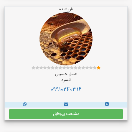
فروشنده
عسل حسینی
آبسرد
09910240316
مشاهده پروفایل