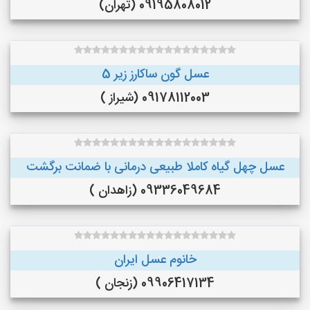
09195808012 (تهران)
عسل گون ساکارز زیر 5
09178112003 (شیراز )
عسل چهل گیاه کاملا طبیعی درمانی با ضمانت برگشت
09336049684 (زاهدان )
خانوم عسل ایران
09906417134 (زنجان )