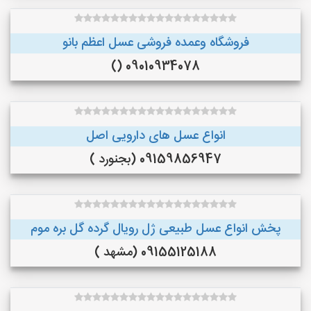
فروشگاه وعمده فروشی عسل اعظم بانو
09010934078 ()
انواع عسل های دارویی اصل
09159856947 (بجنورد )
پخش انواع عسل طبیعی ژل رویال گرده گل بره موم
09155125188 (مشهد )