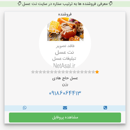
معرفی فروشنده ها به ترتیب ستاره در سایت نت عسل
فروشنده
عسل حاج هادی
رزن
09186064413
مشاهده پروفایل