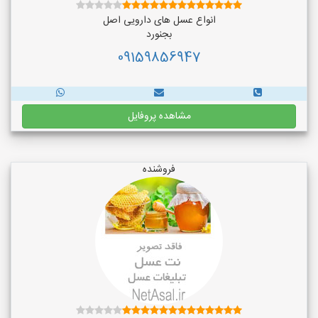
انواع عسل های دارویی اصل
بجنورد
09159856947
مشاهده پروفایل
فروشنده