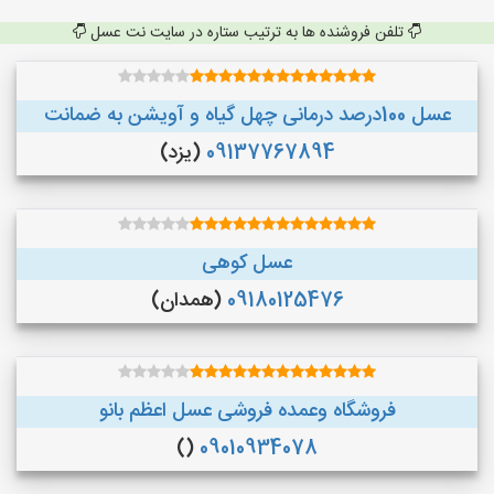
تلفن فروشنده ها به ترتیب ستاره در سایت نت عسل
عسل 100درصد درمانی چهل گیاه و آویشن به ضمانت
09137767894
(یزد)
عسل کوهی
09180125476
(همدان)
فروشگاه وعمده فروشی عسل اعظم بانو
()
09010934078