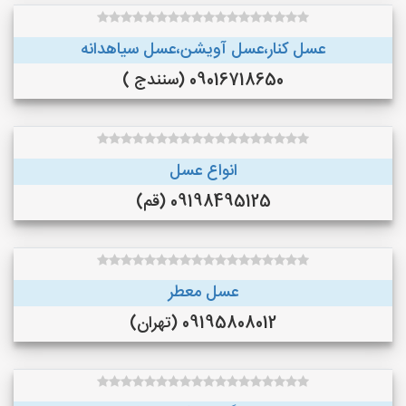
عسل کنار،عسل آویشن،عسل سیاهدانه
09016718650 (سنندج )
انواع عسل
09198495125 (قم)
عسل معطر
09195808012 (تهران)