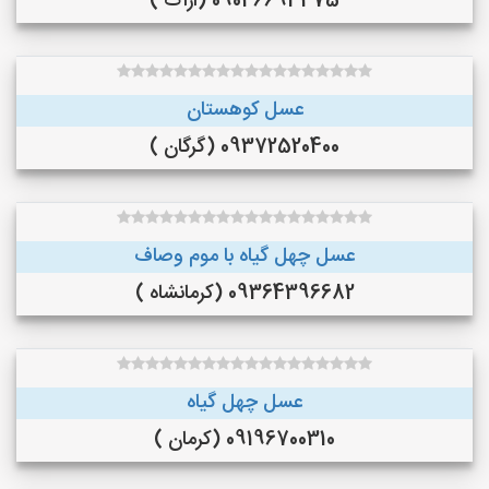
09046693475 (اراک )
عسل کوهستان
09372520400 (گرگان )
عسل چهل گیاه با موم وصاف
09364396682 (کرمانشاه )
عسل چهل گیاه
09196700310 (کرمان )