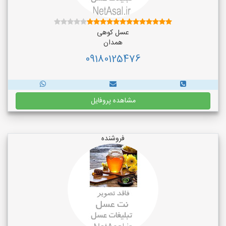
عسل کوهی
همدان
09180125476
مشاهده پروفایل
فروشنده