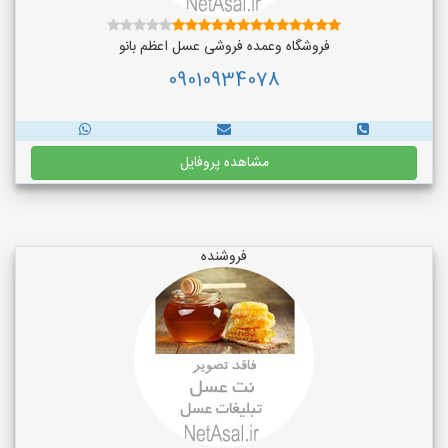
فروشگاه وعمده فروشی عسل اعظم بانو
09010934078
مشاهده پروفایل
فروشنده