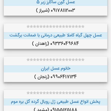
عسل گون ساکارز زیر 5
09178112003 (شیراز )
عسل چهل گیاه کاملا طبیعی درمانی با ضمانت برگشت
09336049684 (زاهدان )
خانوم عسل ایران
09906417134 (زنجان )
پخش انواع عسل طبیعی ژل رویال گرده گل بره موم
09155125188 (مشهد )