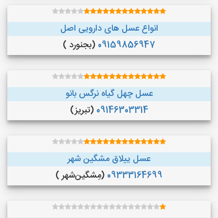
انواع عسل های دارویی اصل
09159856947
(بجنورد )
عسل چهل گیاه نرگس بانو
09146303314
(تبریز)
عسل ییلاق مشگین شهر
09333164699
(مِشگین‌شهر )