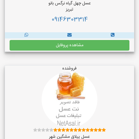
عسل چهل گیاه نرگس بانو
تبریز
09146303314
مشاهده پروفایل
فروشنده
عسل ییلاق مشگین شهر