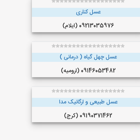
عسل کناری
09213035976 (ایلام)
عسل چهل گیاه ( درمانی )
09146053482 (ارومیه)
عسل طبیعی و ارگانیک مدا
09190371462 (کرج)