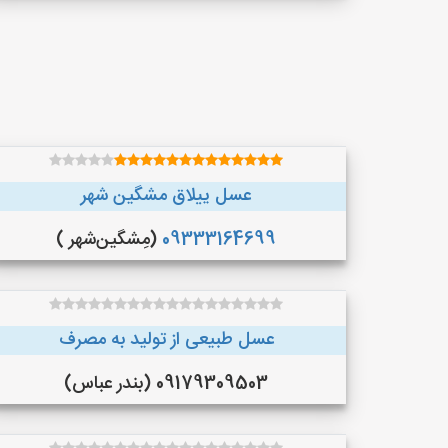
عسل ییلاق مشگین شهر
09333164699
(مِشگین‌شهر )
عسل طبیعی از تولید به مصرف
09179309503 (بندر عباس)