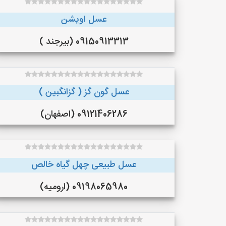
عسل اویشن
09150913313 (بیرجند )
عسل گون گز ( گزانگبین )
09121406286 (اصفهان)
عسل طبیعی چهل گیاه خالص
09198065980 (ارومیه)