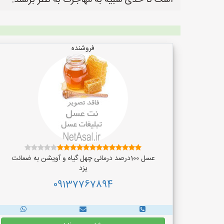
است تا حدی شبیه به مهاجرت به نظر برسند.
فروشنده
عسل 100درصد درمانی چهل گیاه و آویشن به ضمانت
یزد
09137767894