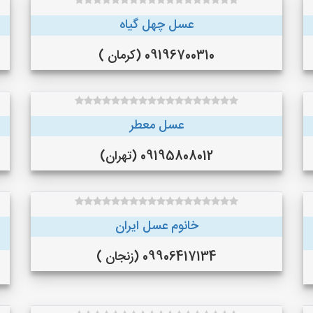
عسل چهل گیاه
09196700310 (کرمان )
عسل معطر
09195808012 (تهران)
خانوم عسل ایران
09906417134 (زنجان )