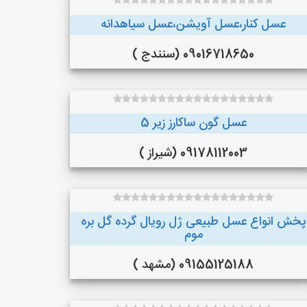
عسل کنار،عسل آویشن،عسل سیاهدانه
09016718650 (سنندج )
عسل گون ساکارز زیر 5
09178112003 (شیراز )
پخش انواع عسل طبیعی ژل رویال گرده گل بره
موم
09155125188 (مشهد )