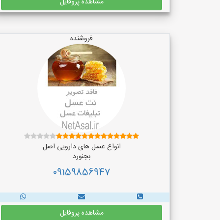
مشاهده پروفایل
فروشنده
انواع عسل های دارویی اصل
بجنورد
09159856947
مشاهده پروفایل