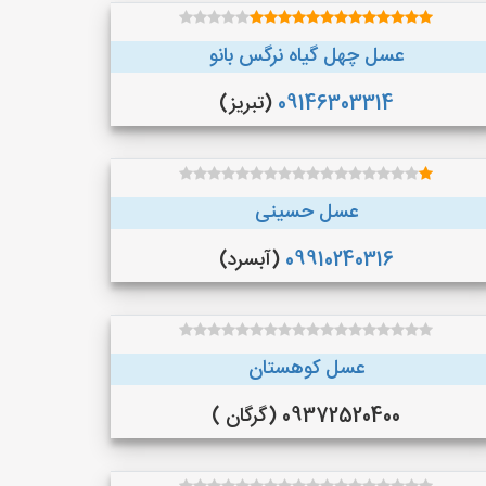
عسل چهل گیاه نرگس بانو
09146303314
(تبریز)
عسل حسینی
09910240316
(آبسرد)
عسل کوهستان
09372520400 (گرگان )