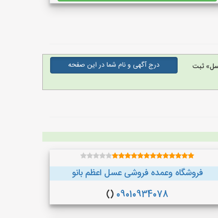
درج آگهی و نام شما در این صفحه
سل» ثبت
فروشگاه وعمده فروشی عسل اعظم بانو
()
09010934078