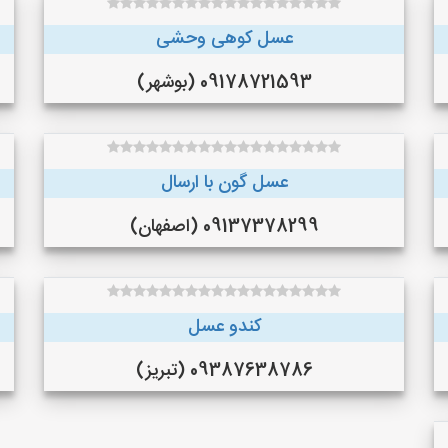
عسل کوهی وحشی
09178721593 (بوشهر)
عسل گون با ارسال
09137378299 (اصفهان)
کندو عسل
09387638786 (تبریز)