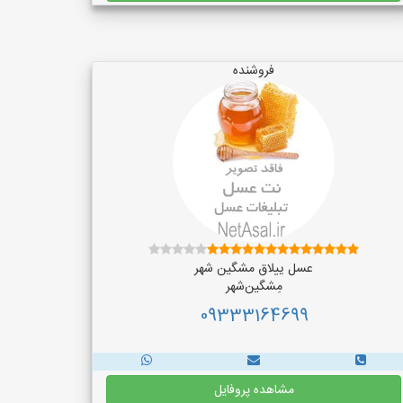
فروشنده
عسل ییلاق مشگین شهر
مِشگین‌شهر
09333164699
مشاهده پروفایل