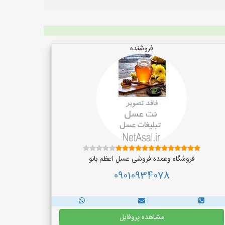
فروشنده
فروشگاه وعمده فروشی عسل اعظم بانو
09010934078
مشاهده پروفایل