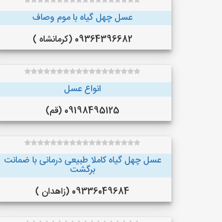
عسل چهل گیاه با موم وصاف
09364396682 (کرمانشاه )
انواع عسل
09198495125 (قم)
عسل چهل گیاه کاملا طبیعی درمانی با ضمانت
برگشت
09336049684 (زاهدان )