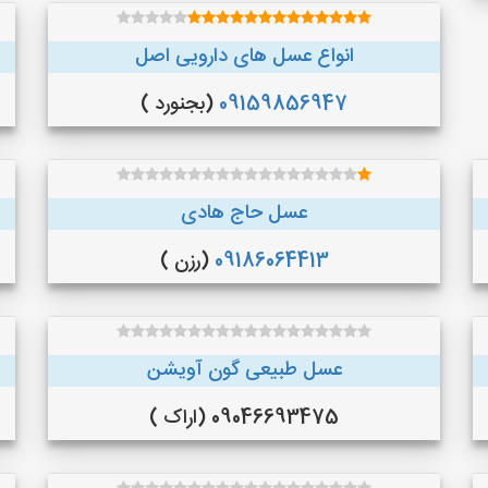
انواع عسل های دارویی اصل
09159856947
(بجنورد )
عسل حاج هادی
09186064413
(رزن )
عسل طبیعی گون آویشن
09046693475 (اراک )