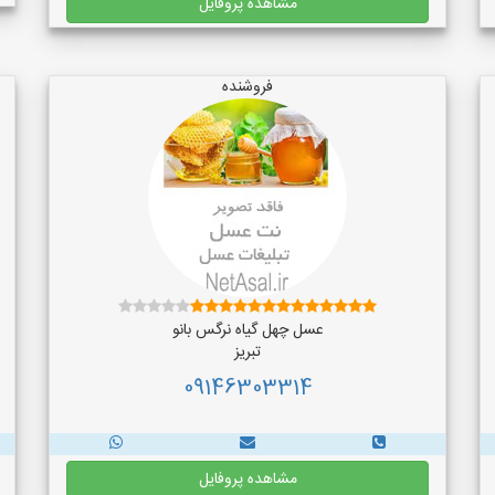
مشاهده پروفایل
فروشنده
عسل چهل گیاه نرگس بانو
تبریز
09146303314
مشاهده پروفایل