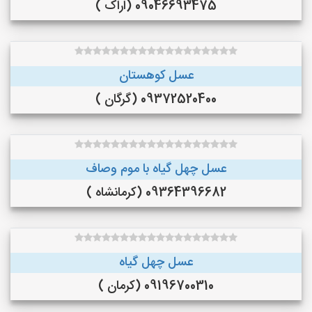
09046693475 (اراک )
عسل کوهستان
09372520400 (گرگان )
عسل چهل گیاه با موم وصاف
09364396682 (کرمانشاه )
عسل چهل گیاه
09196700310 (کرمان )