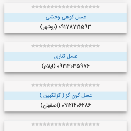
عسل کوهی وحشی
09178721593 (بوشهر)
عسل کناری
09213035976 (ایلام)
عسل گون گز ( گزانگبین )
09121406286 (اصفهان)