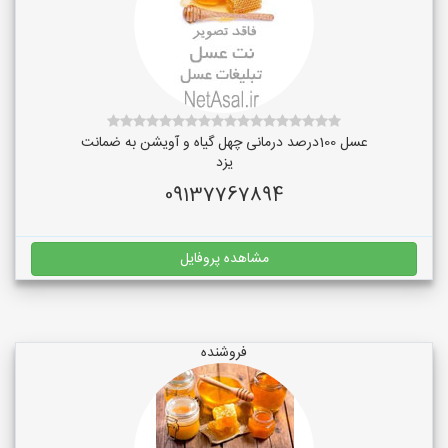
عسل 100درصد درمانی چهل گیاه و آویشن به ضمانت
یزد
09137767894
مشاهده پروفایل
فروشنده