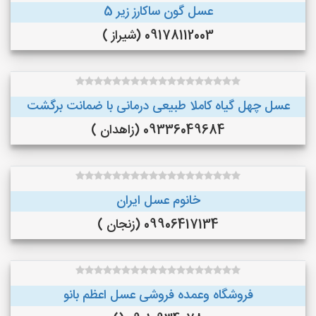
عسل گون ساکارز زیر 5
09178112003 (شیراز )
عسل چهل گیاه کاملا طبیعی درمانی با ضمانت برگشت
09336049684 (زاهدان )
خانوم عسل ایران
09906417134 (زنجان )
فروشگاه وعمده فروشی عسل اعظم بانو