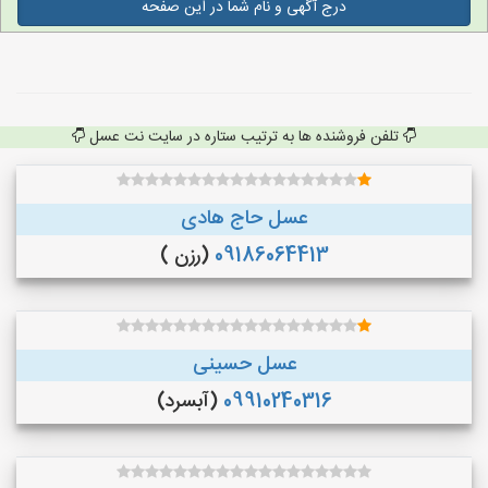
درج آگهی و نام شما در این صفحه
تلفن فروشنده ها به ترتیب ستاره در سایت نت عسل
عسل حاج هادی
09186064413
(رزن )
عسل حسینی
09910240316
(آبسرد)