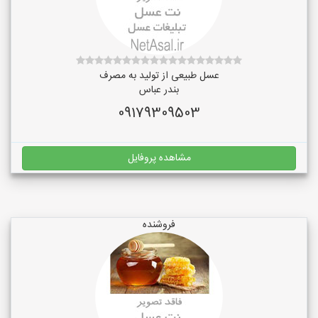
عسل طبیعی از تولید به مصرف
بندر عباس
09179309503
مشاهده پروفایل
فروشنده