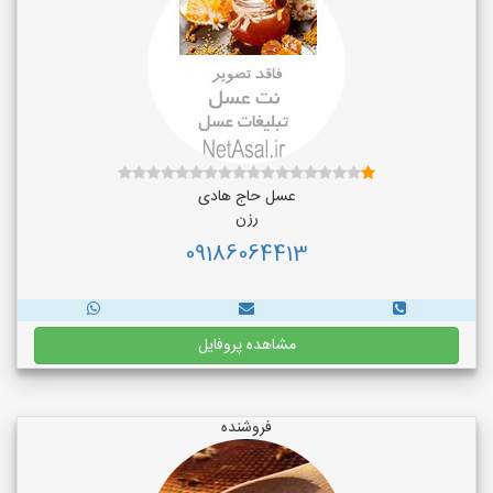
عسل حاج هادی
رزن
09186064413
مشاهده پروفایل
فروشنده