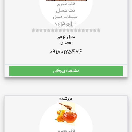
عسل کوهی
همدان
09180125476
مشاهده پروفایل
فروشنده