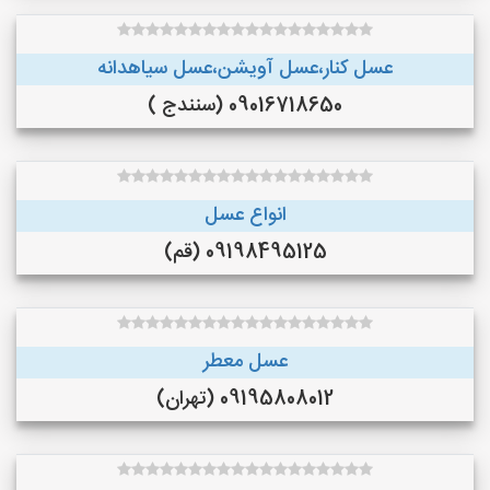
عسل کنار،عسل آویشن،عسل سیاهدانه
09016718650 (سنندج )
انواع عسل
09198495125 (قم)
عسل معطر
09195808012 (تهران)