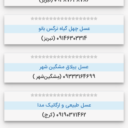
09387638786 (تبریز)
عسل چهل گیاه نرگس بانو
09146303314 (تبریز)
عسل ییلاق مشگین شهر
09333164699 (مِشگین‌شهر )
عسل طبیعی و ارگانیک مدا
09190371462 (کرج)