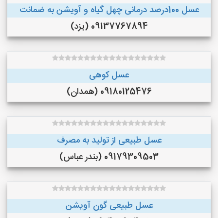
عسل 100درصد درمانی چهل گیاه و آویشن به ضمانت
09137767894 (یزد)
عسل کوهی
09180125476 (همدان)
عسل طبیعی از تولید به مصرف
09179309503 (بندر عباس)
عسل طبیعی گون آویشن