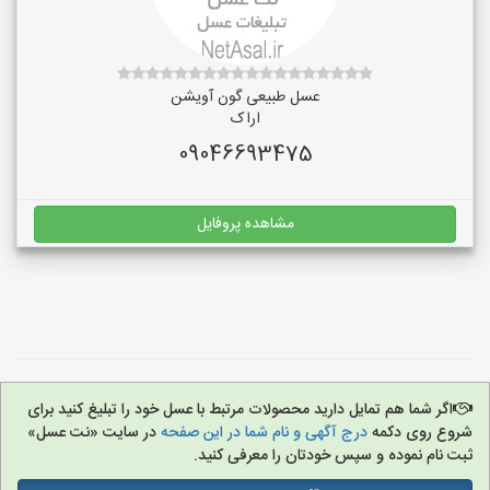
عسل طبیعی گون آویشن
اراک
09046693475
مشاهده پروفایل
اگر شما هم تمایل دارید محصولات مرتبط با عسل خود را تبلیغ کنید برای
شروع روی دکمه
درج آگهی و نام شما در این صفحه
در سایت «نت عسل»
ثبت نام نموده و سپس خودتان را معرفی کنید.