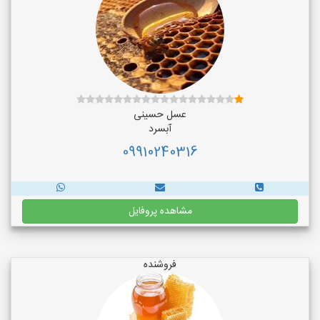
عسل حسینی
آبسرد
09910240316
مشاهده پروفایل
فروشنده