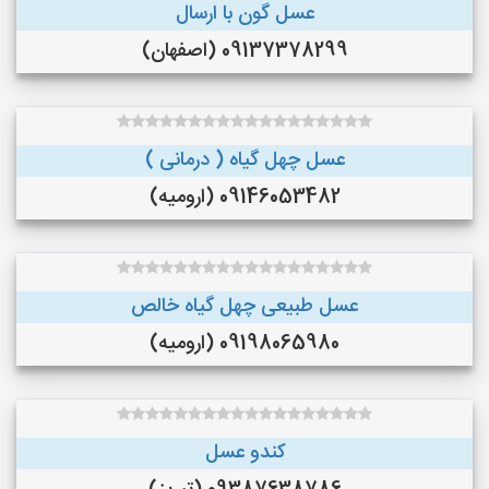
عسل گون با ارسال
09137378299 (اصفهان)
عسل چهل گیاه ( درمانی )
09146053482 (ارومیه)
عسل طبیعی چهل گیاه خالص
09198065980 (ارومیه)
کندو عسل