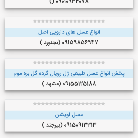
09010934078 ()
انواع عسل های دارویی اصل
09159856947 (بجنورد )
پخش انواع عسل طبیعی ژل رویال گرده گل بره موم
09155125188 (مشهد )
عسل اویشن
09150913313 (بیرجند )