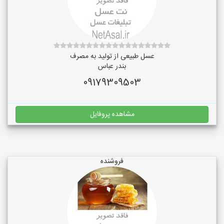
عسل طبیعی از تولید به مصرف
بندر عباس
09179309503
مشاهده پروفایل
فروشنده