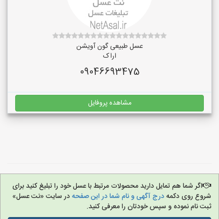
عسل طبیعی گون آویشن
اراک
09046693475
مشاهده پروفایل
اگر شما هم تمایل دارید محصولات مرتبط با عسل خود را تبلیغ کنید برای
شروع روی دکمه
درج آگهی و نام شما در این صفحه
در سایت «نت عسل»
ثبت نام نموده و سپس خودتان را معرفی کنید.