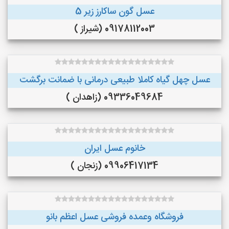
عسل گون ساکارز زیر 5
09178112003 (شیراز )
عسل چهل گیاه کاملا طبیعی درمانی با ضمانت برگشت
09336049684 (زاهدان )
خانوم عسل ایران
09906417134 (زنجان )
فروشگاه وعمده فروشی عسل اعظم بانو