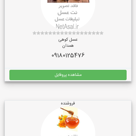
عسل کوهی
همدان
09180125476
مشاهده پروفایل
فروشنده