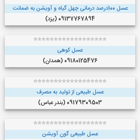
عسل 100درصد درمانی چهل گیاه و آویشن به ضمانت
09137767894 (یزد)
عسل کوهی
09180125476 (همدان)
عسل طبیعی از تولید به مصرف
09179309503 (بندر عباس)
عسل طبیعی گون آویشن