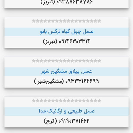
09387638786 (تبریز)
عسل چهل گیاه نرگس بانو
09146303314 (تبریز)
عسل ییلاق مشگین شهر
09333164699 (مِشگین‌شهر )
عسل طبیعی و ارگانیک مدا
09190371462 (کرج)