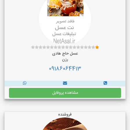
عسل حاج هادی
رزن
09186064413
مشاهده پروفایل
فروشنده