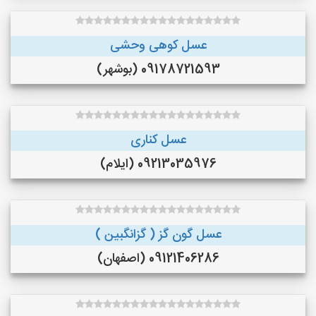
عسل کوهی وحشی
09178721593 (بوشهر)
عسل کناری
09213035976 (ایلام)
عسل گون گز ( گزانگبین )
09121406286 (اصفهان)