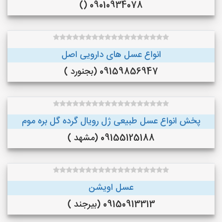
09010934078 ()
انواع عسل های دارویی اصل
09159856947 (بجنورد )
پخش انواع عسل طبیعی ژل رویال گرده گل بره موم
09155125188 (مشهد )
عسل اویشن
09150913313 (بیرجند )