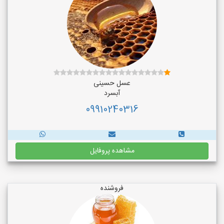
عسل حسینی
آبسرد
09910240316
مشاهده پروفایل
فروشنده