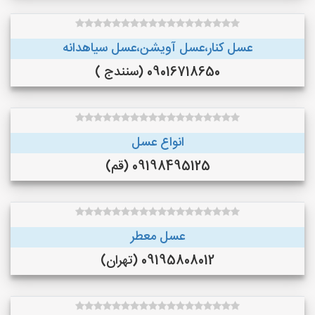
عسل کنار،عسل آویشن،عسل سیاهدانه
09016718650 (سنندج )
انواع عسل
09198495125 (قم)
عسل معطر
09195808012 (تهران)