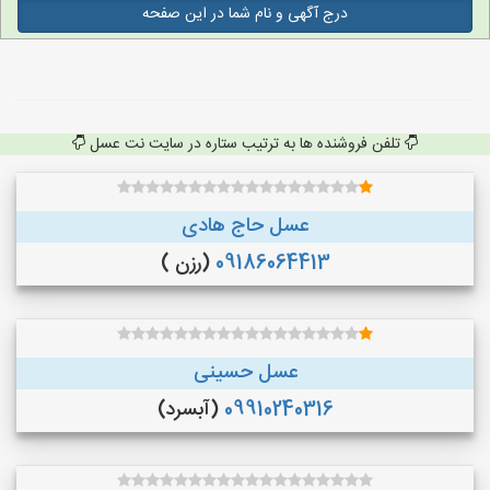
درج آگهی و نام شما در این صفحه
تلفن فروشنده ها به ترتیب ستاره در سایت نت عسل
عسل حاج هادی
09186064413
(رزن )
عسل حسینی
09910240316
(آبسرد)