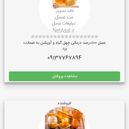
عسل 100درصد درمانی چهل گیاه و آویشن به ضمانت
یزد
09137767894
مشاهده پروفایل
فروشنده