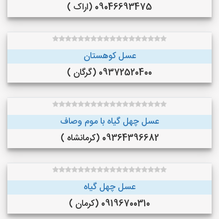
09046693475 (اراک )
عسل کوهستان
09372520400 (گرگان )
عسل چهل گیاه با موم وصاف
09364396682 (کرمانشاه )
عسل چهل گیاه
09196700310 (کرمان )