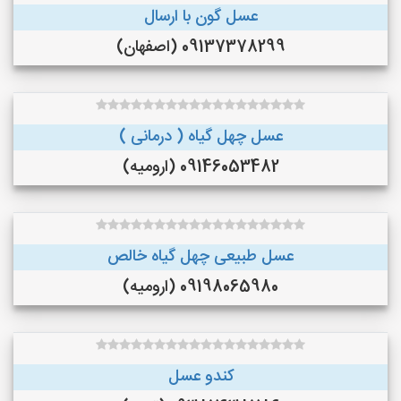
عسل گون با ارسال
09137378299 (اصفهان)
عسل چهل گیاه ( درمانی )
09146053482 (ارومیه)
عسل طبیعی چهل گیاه خالص
09198065980 (ارومیه)
کندو عسل