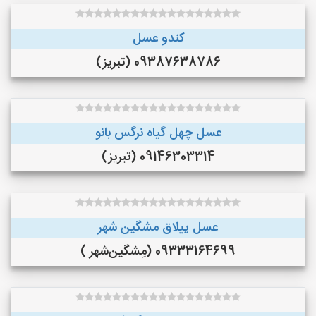
کندو عسل
09387638786 (تبریز)
عسل چهل گیاه نرگس بانو
09146303314 (تبریز)
عسل ییلاق مشگین شهر
09333164699 (مِشگین‌شهر )