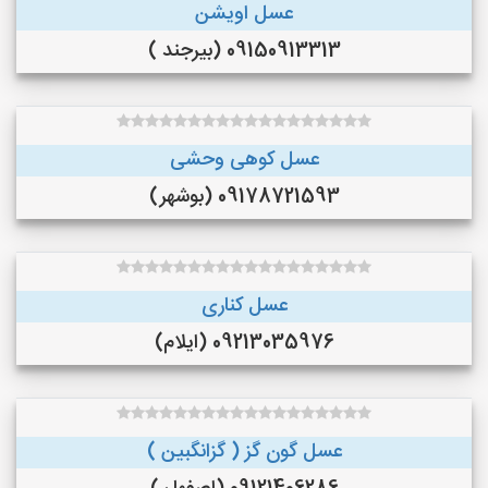
عسل اویشن
09150913313 (بیرجند )
عسل کوهی وحشی
09178721593 (بوشهر)
عسل کناری
09213035976 (ایلام)
عسل گون گز ( گزانگبین )