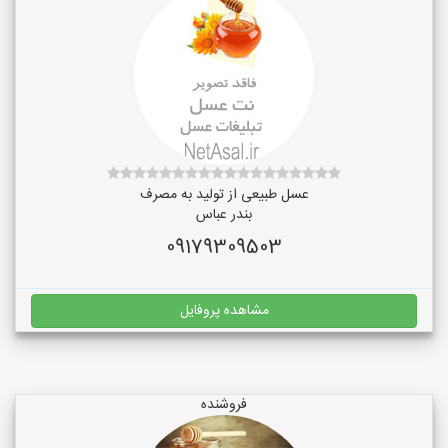
عسل طبیعی از تولید به مصرف
بندر عباس
09179309503
مشاهده پروفایل
فروشنده