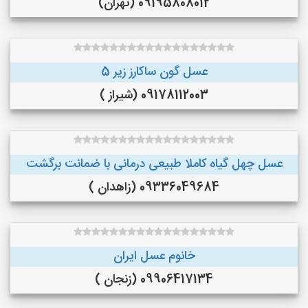
09195808012 (تهران)
عسل گون ساکارز زیر 5
09178112003 (شیراز )
عسل چهل گیاه کاملا طبیعی درمانی با ضمانت برگشت
09336049684 (زاهدان )
خانوم عسل ایران
09906417134 (زنجان )