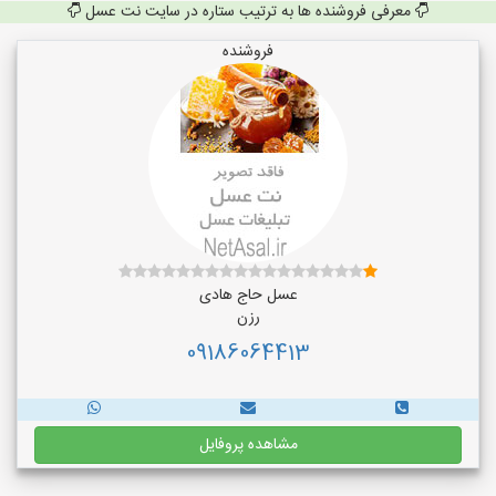
معرفی فروشنده ها به ترتیب ستاره در سایت نت عسل
فروشنده
عسل حاج هادی
رزن
09186064413
مشاهده پروفایل