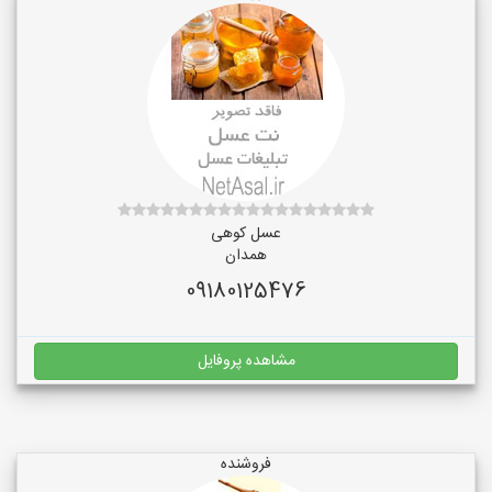
عسل کوهی
همدان
09180125476
مشاهده پروفایل
فروشنده