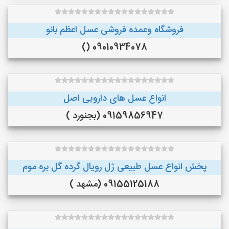
فروشگاه وعمده فروشی عسل اعظم بانو
09010934078 ()
انواع عسل های دارویی اصل
09159856947 (بجنورد )
پخش انواع عسل طبیعی ژل رویال گرده گل بره موم
09155125188 (مشهد )