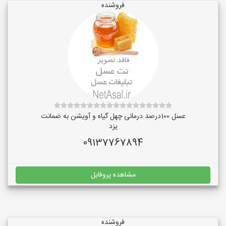
فروشنده
عسل 100درصد درمانی چهل گیاه و آویشن به ضمانت
یزد
09137767894
مشاهده پروفایل
فروشنده