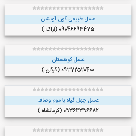
عسل طبیعی گون آویشن
09046693475 (اراک )
عسل کوهستان
09372520400 (گرگان )
عسل چهل گیاه با موم وصاف
09364396682 (کرمانشاه )