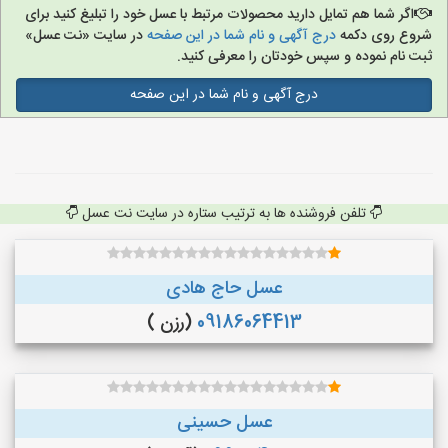
اگر شما هم تمایل دارید محصولات مرتبط با عسل خود را تبلیغ کنید برای
شروع روی دکمه
درج آگهی و نام شما در این صفحه
در سایت «نت عسل»
ثبت نام نموده و سپس خودتان را معرفی کنید.
درج آگهی و نام شما در این صفحه
تلفن فروشنده ها به ترتیب ستاره در سایت نت عسل
عسل حاج هادی
09186064413
(رزن )
عسل حسینی