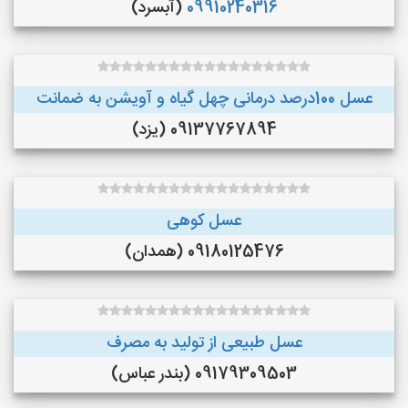
09910240316
(آبسرد)
عسل 100درصد درمانی چهل گیاه و آویشن به ضمانت
09137767894 (یزد)
عسل کوهی
09180125476 (همدان)
عسل طبیعی از تولید به مصرف
09179309503 (بندر عباس)