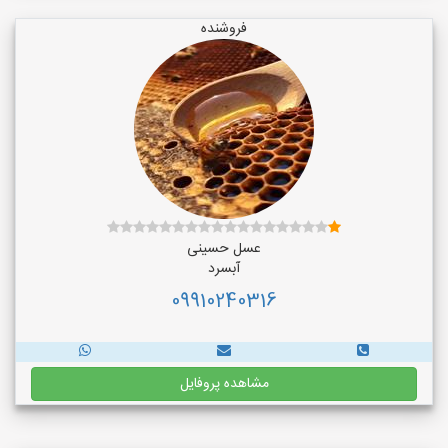
فروشنده
عسل حسینی
آبسرد
09910240316
مشاهده پروفایل