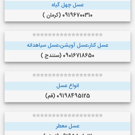
عسل چهل گیاه
09196700310 (کرمان )
عسل کنار،عسل آویشن،عسل سیاهدانه
09016718650 (سنندج )
انواع عسل
09198495125 (قم)
عسل معطر