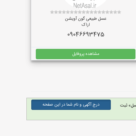
عسل طبیعی گون آویشن
اراک
09046693475
مشاهده پروفایل
درج آگهی و نام شما در این صفحه
سل» ثبت