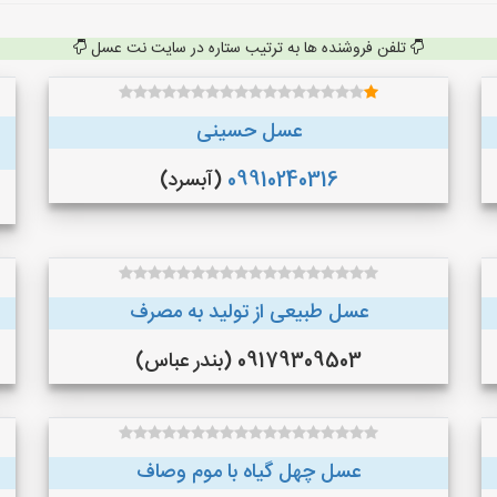
تلفن فروشنده ها به ترتیب ستاره در سایت نت عسل
عسل حسینی
09910240316
(آبسرد)
عسل طبیعی از تولید به مصرف
09179309503 (بندر عباس)
عسل چهل گیاه با موم وصاف