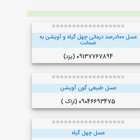
عسل 100درصد درمانی چهل گیاه و آویشن به
ضمانت
09137767894 (یزد)
عسل طبیعی گون آویشن
09046693475 (اراک )
عسل چهل گیاه