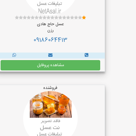
عسل حاج هادی
رزن
09186064413
مشاهده پروفایل
فروشنده