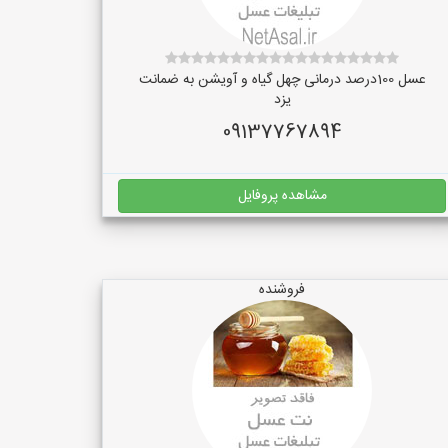
عسل 100درصد درمانی چهل گیاه و آویشن به ضمانت
یزد
09137767894
مشاهده پروفایل
فروشنده