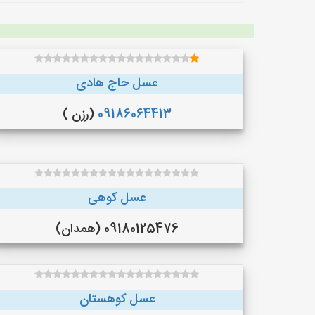
عسل حاج هادی
09186064413
(رزن )
عسل کوهی
09180125476 (همدان)
عسل کوهستان