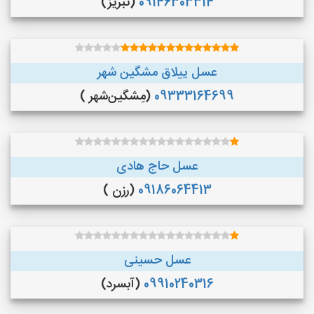
09146303314
(تبریز)
عسل ییلاق مشگین شهر
09333164699
(مِشگین‌شهر )
عسل حاج هادی
09186064413
(رزن )
عسل حسینی
09910240316
(آبسرد)