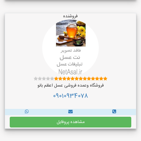
فروشنده
فروشگاه وعمده فروشی عسل اعظم بانو
09010934078
مشاهده پروفایل