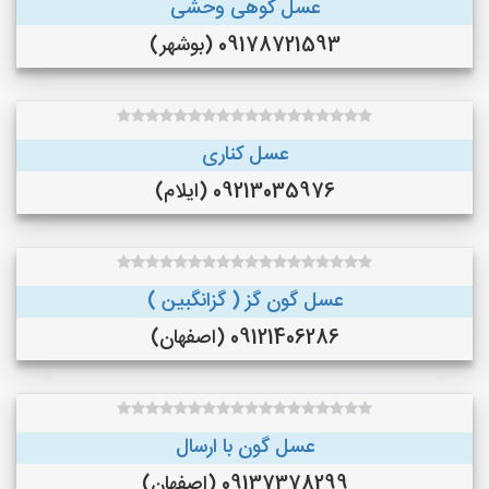
عسل کوهی وحشی
09178721593 (بوشهر)
عسل کناری
09213035976 (ایلام)
عسل گون گز ( گزانگبین )
09121406286 (اصفهان)
عسل گون با ارسال
09137378299 (اصفهان)