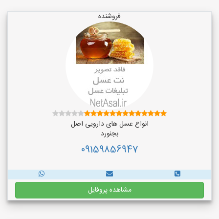
فروشنده
انواع عسل های دارویی اصل
بجنورد
09159856947
مشاهده پروفایل