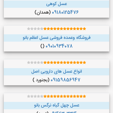
عسل کوهی
09180125476
(همدان)
فروشگاه وعمده فروشی عسل اعظم بانو
()
09010934078
انواع عسل های دارویی اصل
09159856947
(بجنورد )
عسل چهل گیاه نرگس بانو