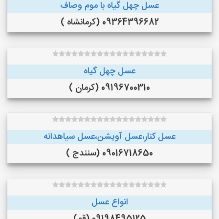
عسل چهل گیاه با موم وصاف
09364396682 (کرمانشاه )
عسل چهل گیاه
09196700310 (کرمان )
عسل کنار،عسل آویشن،عسل سیاهدانه
09016718650 (سنندج )
انواع عسل