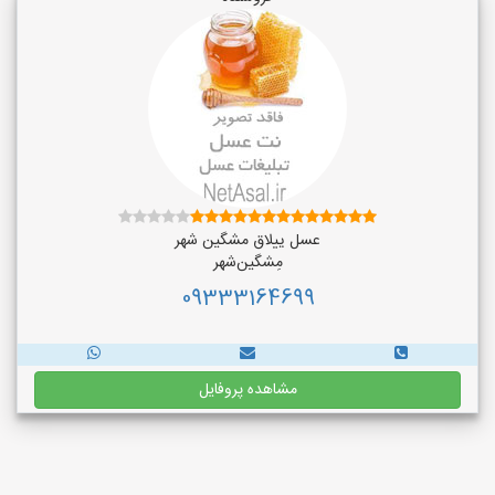
عسل ییلاق مشگین شهر
مِشگین‌شهر
09333164699
مشاهده پروفایل