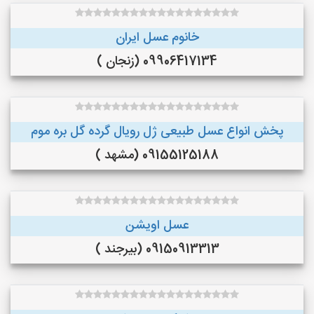
خانوم عسل ایران
09906417134 (زنجان )
پخش انواع عسل طبیعی ژل رویال گرده گل بره موم
09155125188 (مشهد )
عسل اویشن
09150913313 (بیرجند )