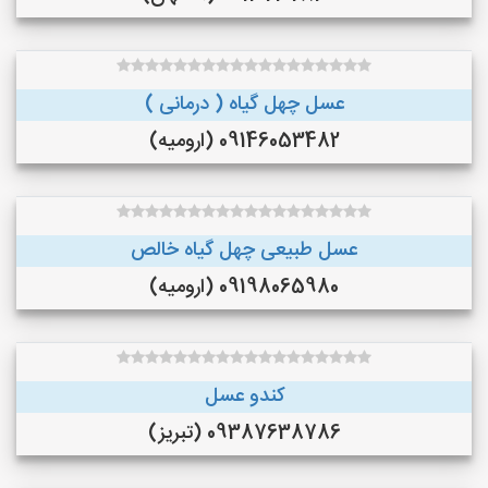
عسل چهل گیاه ( درمانی )
09146053482 (ارومیه)
عسل طبیعی چهل گیاه خالص
09198065980 (ارومیه)
کندو عسل
09387638786 (تبریز)