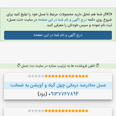
اگر شما هم تمایل دارید محصولات مرتبط با عسل خود را تبلیغ کنید برای
شروع روی دکمه
درج آگهی و نام شما در این صفحه
در سایت «نت عسل»
ثبت نام نموده و سپس خودتان را معرفی کنید.
درج آگهی و نام شما در این صفحه
تلفن فروشنده ها به ترتیب ستاره در سایت نت عسل
عسل 100درصد درمانی چهل گیاه و آویشن به ضمانت
09137767894
(یزد)