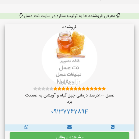
معرفی فروشنده ها به ترتیب ستاره در سایت نت عسل
فروشنده
عسل 100درصد درمانی چهل گیاه و آویشن به ضمانت
یزد
09137767894
مشاهده پروفایل