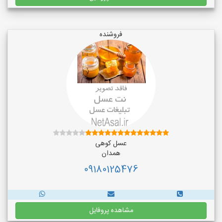
فروشنده
عسل کوهی
همدان
09180125476
مشاهده پروفایل