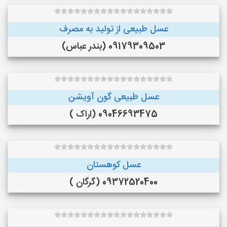
عسل طبیعی از تولید به مصرف
09179309503 (بندر عباس)
عسل طبیعی گون آویشن
09046693475 (اراک )
عسل کوهستان
09372520400 (گرگان )