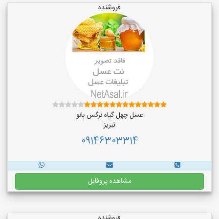
فروشنده
عسل چهل گیاه نرگس بانو
تبریز
09146303314
مشاهده پروفایل
فروشنده