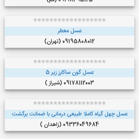
09198495125 (قم)
عسل معطر
09195808012 (تهران)
عسل گون ساکارز زیر 5
09178112003 (شیراز )
عسل چهل گیاه کاملا طبیعی درمانی با ضمانت برگشت
09336049684 (زاهدان )