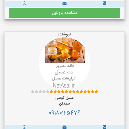
مشاهده پروفایل
فروشنده
عسل کوهی
همدان
09180125476