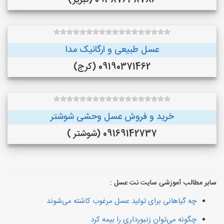
09387638786 (تبریز)
عسل طبیعی و ارگانیک مدا
09190371462 (کرج)
خرید و فروش عسل وحشی شوشتر
09169142737 (شوشتر )
سایر مطالب آموزشی سایت نت عسل :
چه گیاهانی برای تولید عسل مرغوب کاشته می‌شوند
چگونه می‌توان زنبورداری را بیمه کرد