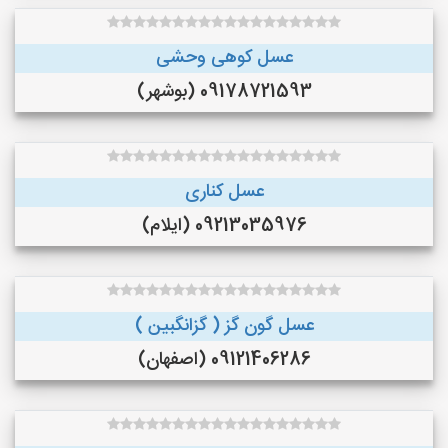
عسل کوهی وحشی
09178721593 (بوشهر)
عسل کناری
09213035976 (ایلام)
عسل گون گز ( گزانگبین )
09121406286 (اصفهان)