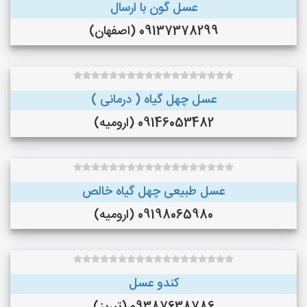
عسل گون با ارسال
09137378299 (اصفهان)
عسل چهل گیاه ( درمانی )
09146053482 (ارومیه)
عسل طبیعی چهل گیاه خالص
09198065980 (ارومیه)
کندو عسل