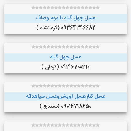
عسل چهل گیاه با موم وصاف
09364396682 (کرمانشاه )
عسل چهل گیاه
09196700310 (کرمان )
عسل کنار،عسل آویشن،عسل سیاهدانه
09016718650 (سنندج )