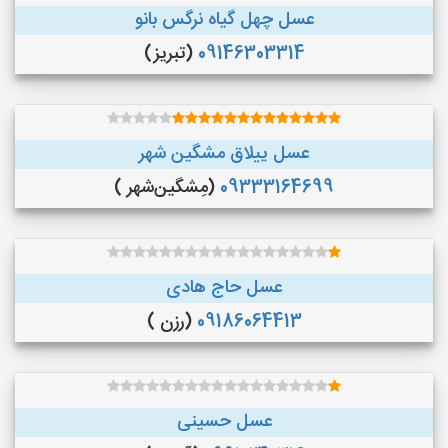
عسل چهل گیاه نرگس بانو
09146303314
(تبریز)
عسل ییلاق مشگین شهر
09333164699
(مِشگین‌شهر )
عسل حاج هادی
09186064413
(رزن )
عسل حسینی