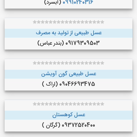
09910240316
(آبسرد)
عسل طبیعی از تولید به مصرف
09179309503 (بندر عباس)
عسل طبیعی گون آویشن
09046693475 (اراک )
عسل کوهستان
09372520400 (گرگان )