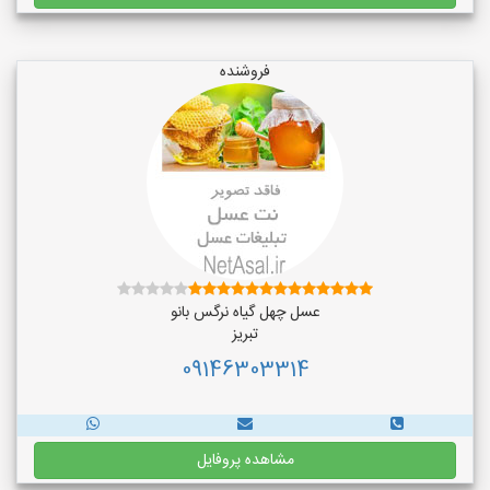
فروشنده
عسل چهل گیاه نرگس بانو
تبریز
09146303314
مشاهده پروفایل