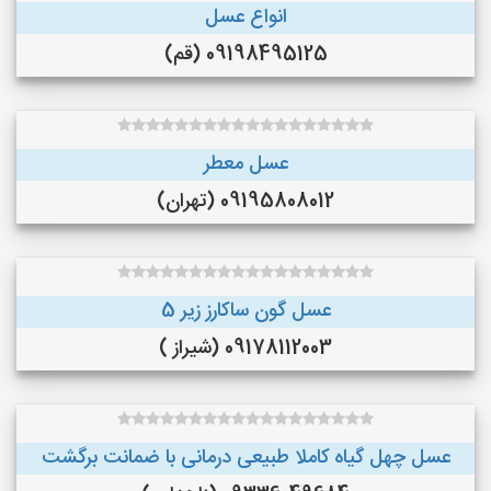
انواع عسل
09198495125 (قم)
عسل معطر
09195808012 (تهران)
عسل گون ساکارز زیر 5
09178112003 (شیراز )
عسل چهل گیاه کاملا طبیعی درمانی با ضمانت برگشت