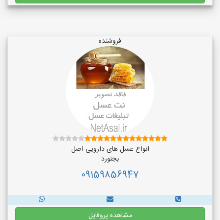
فروشنده
انواع عسل های دارویی اصل
بجنورد
09159856947
مشاهده پروفایل