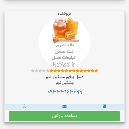
فروشنده
عسل ییلاق مشگین شهر
مِشگین‌شهر
09333164699
مشاهده پروفایل