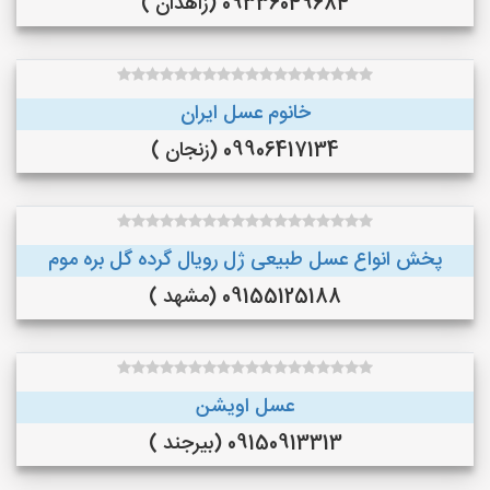
09336049684 (زاهدان )
خانوم عسل ایران
09906417134 (زنجان )
پخش انواع عسل طبیعی ژل رویال گرده گل بره موم
09155125188 (مشهد )
عسل اویشن
09150913313 (بیرجند )