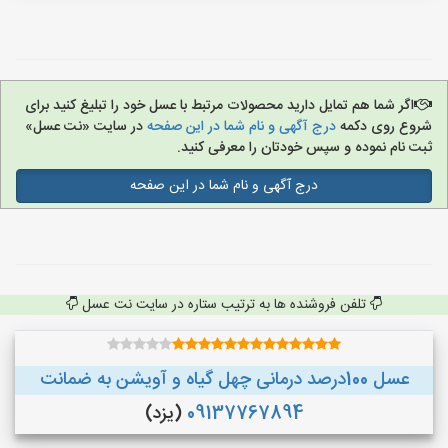
اگر شما هم تمایل دارید محصولات مرتبط با عسل خود را تبلیغ کنید برای
شروع روی دکمه
درج آگهی و نام شما در این صفحه
در سایت «نت عسل»
ثبت نام نموده و سپس خودتان را معرفی کنید.
درج آگهی و نام شما در این صفحه
تلفن فروشنده ها به ترتیب ستاره در سایت نت عسل
عسل 100درصد درمانی چهل گیاه و آویشن به ضمانت
09137767894
(یزد)