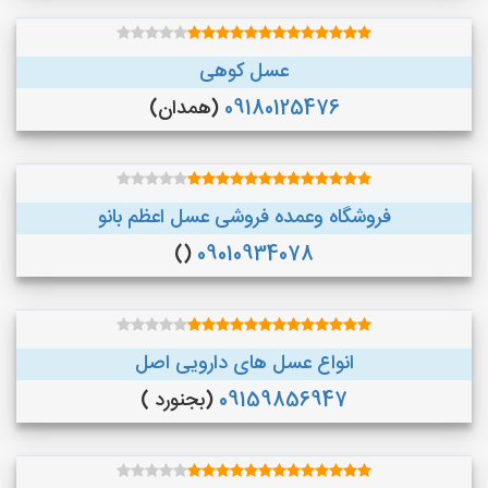
عسل کوهی
09180125476
(همدان)
فروشگاه وعمده فروشی عسل اعظم بانو
()
09010934078
انواع عسل های دارویی اصل
09159856947
(بجنورد )