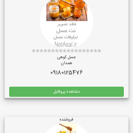
عسل کوهی
همدان
09180125476
مشاهده پروفایل
فروشنده