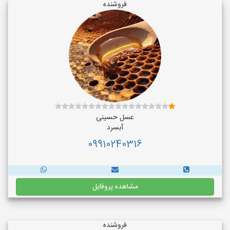
فروشنده
عسل حسینی
آبسرد
09910240316
مشاهده پروفایل
فروشنده