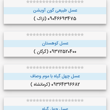
عسل طبیعی گون آویشن
09046693475 (اراک )
عسل کوهستان
09372520400 (گرگان )
عسل چهل گیاه با موم وصاف
09364396682 (کرمانشاه )
عسل چهل گیاه