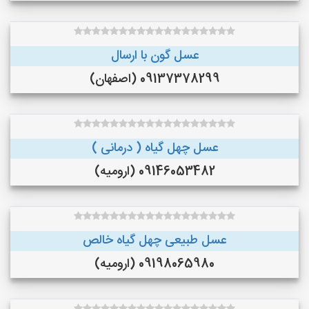
عسل گون با ارسال
09137378299 (اصفهان)
عسل چهل گیاه ( درمانی )
09146053482 (ارومیه)
عسل طبیعی چهل گیاه خالص
09198065980 (ارومیه)