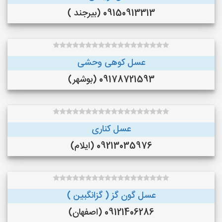
09150913313 (بیرجند )
عسل کوهی وحشی
09178721593 (بوشهر)
عسل کناری
09213035976 (ایلام)
عسل گون گز ( گزانگبین )
09121406286 (اصفهان)