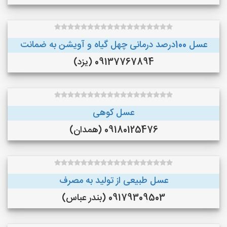
عسل 100درصد درمانی چهل گیاه و آویشن به ضمانت
09137767894 (یزد)
عسل کوهی
09180125476 (همدان)
عسل طبیعی از تولید به مصرف
09179309503 (بندر عباس)