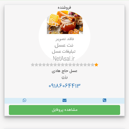
فروشنده
عسل حاج هادی
رزن
09186064413
مشاهده پروفایل