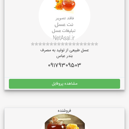
عسل طبیعی از تولید به مصرف
بندر عباس
09179309503
مشاهده پروفایل
فروشنده