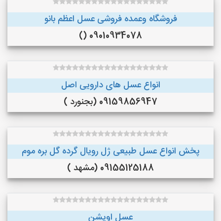
فروشگاه وعمده فروشی عسل اعظم بانو
09010934078 ()
انواع عسل های دارویی اصل
09159856947 (بجنورد )
پخش انواع عسل طبیعی ژل رویال گرده گل بره موم
09155125188 (مشهد )
عسل اویشن