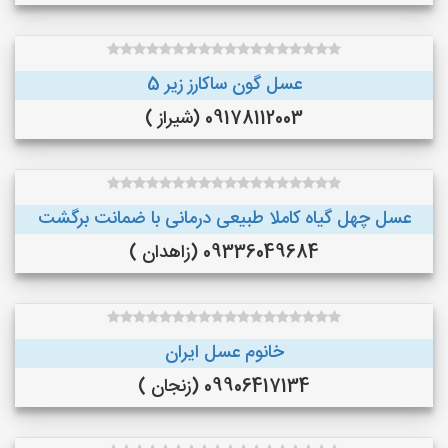
عسل گون ساکارز زیر 5
09178112003 (شیراز )
عسل چهل گیاه کاملا طبیعی درمانی با ضمانت برگشت
09336049684 (زاهدان )
خانوم عسل ایران
09906417134 (زنجان )