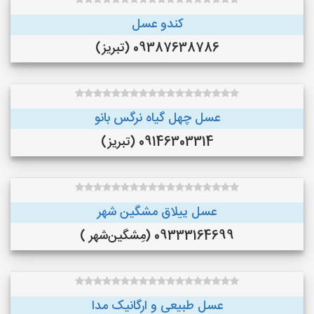
کندو عسل
09387638786 (تبریز)
عسل چهل گیاه نرگس بانو
09146303314 (تبریز)
عسل ییلاق مشگین شهر
09333164699 (مِشگین‌شهر )
عسل طبیعی و ارگانیک مدا