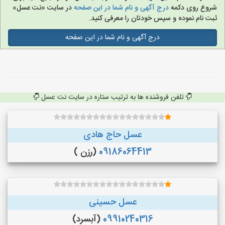
شروع روی دکمه
درج آگهی و نام شما در این صفحه
در سایت «نت عسل»
ثبت نام نموده و سپس خودتان را معرفی کنید.
درج آگهی و نام شما در این صفحه
تلفن فروشنده ها به ترتیب ستاره در سایت نت عسل
عسل حاج هادی
09186064413
(رزن )
عسل حسینی
09910240316
(آبسرد)