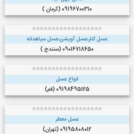
09196700310 (کرمان )
عسل کنار،عسل آویشن،عسل سیاهدانه
09016718650 (سنندج )
انواع عسل
09198495125 (قم)
عسل معطر
09195808012 (تهران)