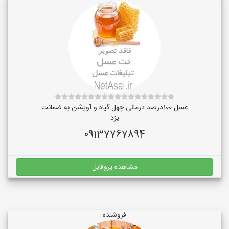
عسل 100درصد درمانی چهل گیاه و آویشن به ضمانت
یزد
09137767894
مشاهده پروفایل
فروشنده