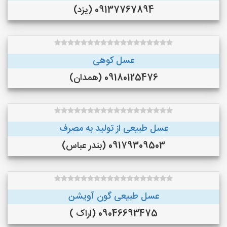
09137767894 (یزد)
عسل کوهی
09180125476 (همدان)
عسل طبیعی از تولید به مصرف
09179309503 (بندر عباس)
عسل طبیعی گون آویشن
09046693475 (اراک )