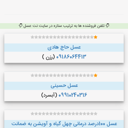
تلفن فروشنده ها به ترتیب ستاره در سایت نت عسل
عسل حاج هادی
09186064413
(رزن )
عسل حسینی
09910240316
(آبسرد)
عسل 100درصد درمانی چهل گیاه و آویشن به ضمانت