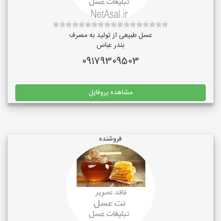
عسل طبیعی از تولید به مصرف
بندر عباس
09179309503
مشاهده پروفایل
فروشنده