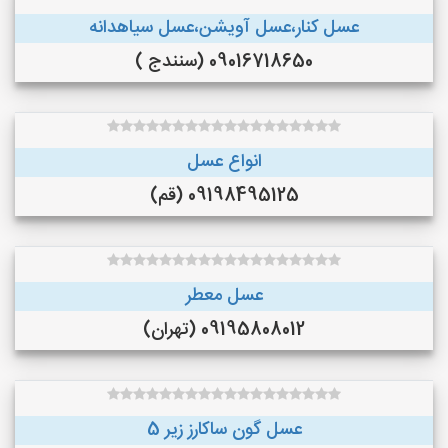
عسل کنار،عسل آویشن،عسل سیاهدانه
09016718650 (سنندج )
انواع عسل
09198495125 (قم)
عسل معطر
09195808012 (تهران)
عسل گون ساکارز زیر 5