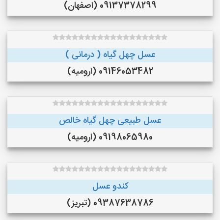
09137378299 (اصفهان)
عسل چهل گیاه ( درمانی )
09146053482 (ارومیه)
عسل طبیعی چهل گیاه خالص
09198065980 (ارومیه)
کندو عسل
09387638786 (تبریز)