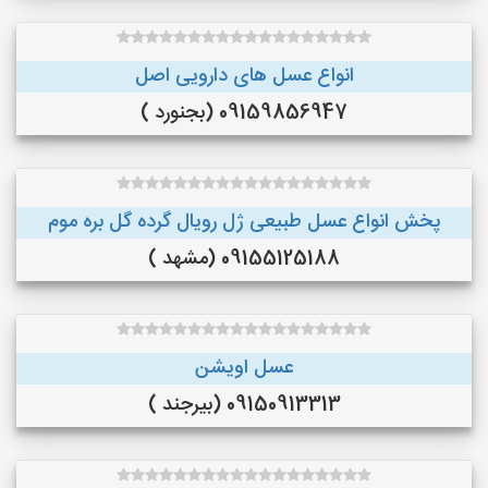
انواع عسل های دارویی اصل
09159856947 (بجنورد )
پخش انواع عسل طبیعی ژل رویال گرده گل بره موم
09155125188 (مشهد )
عسل اویشن
09150913313 (بیرجند )