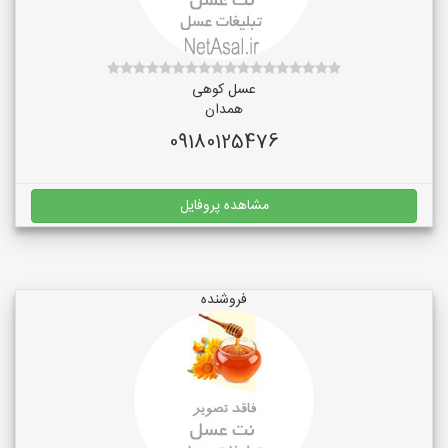
عسل کوهی
همدان
09180125476
مشاهده پروفایل
فروشنده