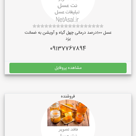
عسل 100درصد درمانی چهل گیاه و آویشن به ضمانت
یزد
09137767894
مشاهده پروفایل
فروشنده