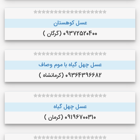
عسل کوهستان
09372520400 (گرگان )
عسل چهل گیاه با موم وصاف
09364396682 (کرمانشاه )
عسل چهل گیاه
09196700310 (کرمان )