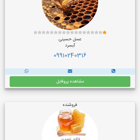
عسل حسینی
آبسرد
09910240316
مشاهده پروفایل
فروشنده