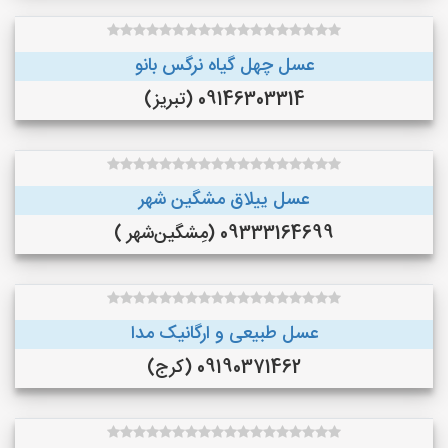
عسل چهل گیاه نرگس بانو
09146303314 (تبریز)
عسل ییلاق مشگین شهر
09333164699 (مِشگین‌شهر )
عسل طبیعی و ارگانیک مدا
09190371462 (کرج)