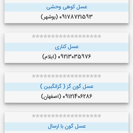
عسل کوهی وحشی
09178721593 (بوشهر)
عسل کناری
09213035976 (ایلام)
عسل گون گز ( گزانگبین )
09121406286 (اصفهان)
عسل گون با ارسال