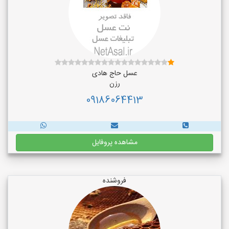
عسل حاج هادی
رزن
09186064413
مشاهده پروفایل
فروشنده