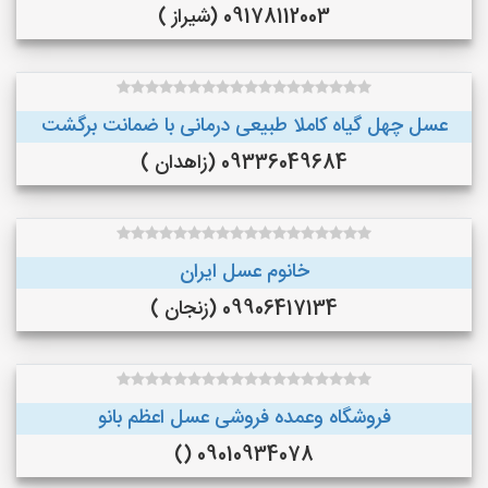
09178112003 (شیراز )
عسل چهل گیاه کاملا طبیعی درمانی با ضمانت برگشت
09336049684 (زاهدان )
خانوم عسل ایران
09906417134 (زنجان )
فروشگاه وعمده فروشی عسل اعظم بانو
09010934078 ()