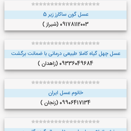
عسل گون ساکارز زیر 5
09178112003 (شیراز )
عسل چهل گیاه کاملا طبیعی درمانی با ضمانت برگشت
09336049684 (زاهدان )
خانوم عسل ایران
09906417134 (زنجان )