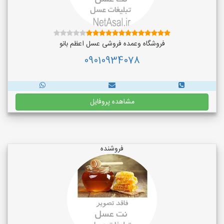
فروشگاه وعمده فروشی عسل اعظم بانو
09010934078
مشاهده پروفایل
فروشنده