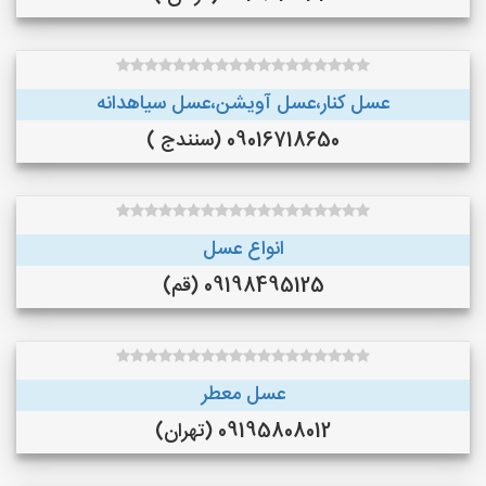
عسل کنار،عسل آویشن،عسل سیاهدانه
09016718650 (سنندج )
انواع عسل
09198495125 (قم)
عسل معطر
09195808012 (تهران)