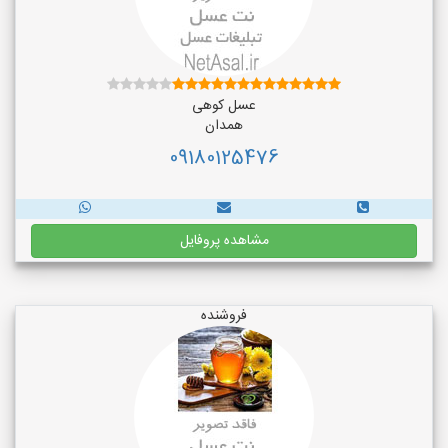
عسل کوهی
همدان
09180125476
مشاهده پروفایل
فروشنده