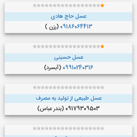
عسل حاج هادی
09186064413
(رزن )
عسل حسینی
09910240316
(آبسرد)
عسل طبیعی از تولید به مصرف
09179309503 (بندر عباس)