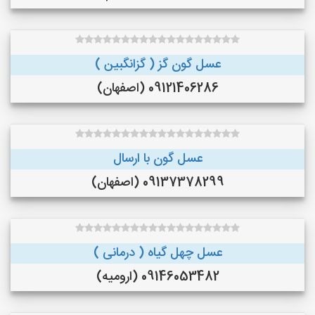
عسل گون گز ( گزانگبین )
09121406286 (اصفهان)
عسل گون با ارسال
09137378299 (اصفهان)
عسل چهل گیاه ( درمانی )
09146053482 (ارومیه)