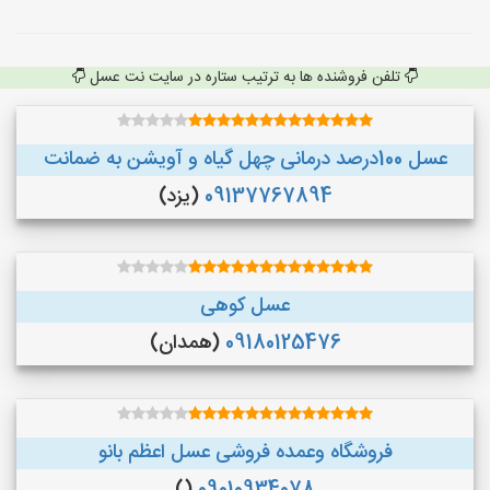
تلفن فروشنده ها به ترتیب ستاره در سایت نت عسل
عسل 100درصد درمانی چهل گیاه و آویشن به ضمانت
09137767894
(یزد)
عسل کوهی
09180125476
(همدان)
فروشگاه وعمده فروشی عسل اعظم بانو