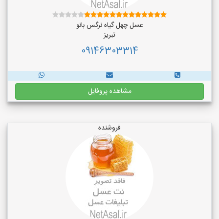
عسل چهل گیاه نرگس بانو
تبریز
09146303314
مشاهده پروفایل
فروشنده