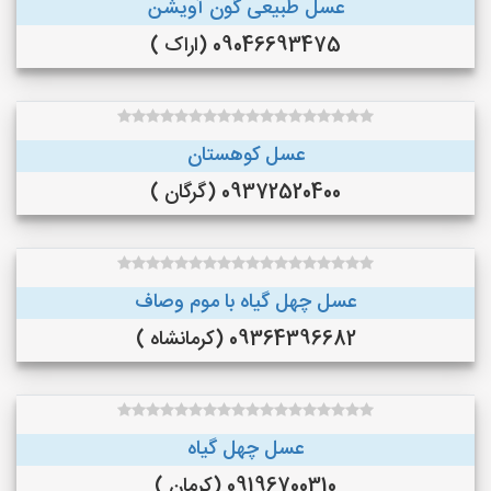
عسل طبیعی گون آویشن
09046693475 (اراک )
عسل کوهستان
09372520400 (گرگان )
عسل چهل گیاه با موم وصاف
09364396682 (کرمانشاه )
عسل چهل گیاه
09196700310 (کرمان )