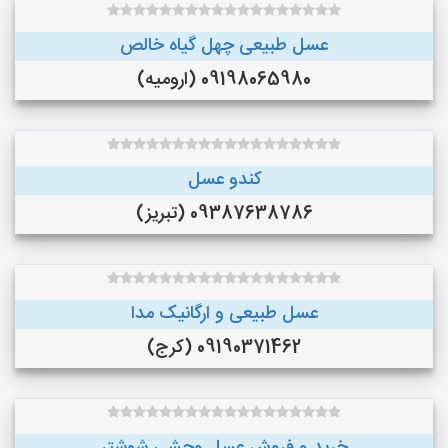
عسل طبیعی چهل گیاه خالص
09198065980 (ارومیه)
کندو عسل
09387638786 (تبریز)
عسل طبیعی و ارگانیک مدا
09190371462 (کرج)