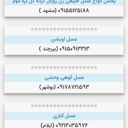
پخش انواع عسل طبیعی ژل رویال گرده گل بره موم
09155125188 (مشهد )
عسل اویشن
09150913313 (بیرجند )
عسل کوهی وحشی
09178721593 (بوشهر)
عسل کناری
09213035976 (ایلام)