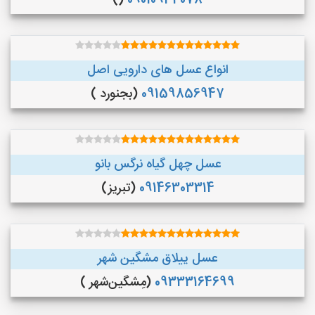
()
09010934078
انواع عسل های دارویی اصل
09159856947
(بجنورد )
عسل چهل گیاه نرگس بانو
09146303314
(تبریز)
عسل ییلاق مشگین شهر
09333164699
(مِشگین‌شهر )