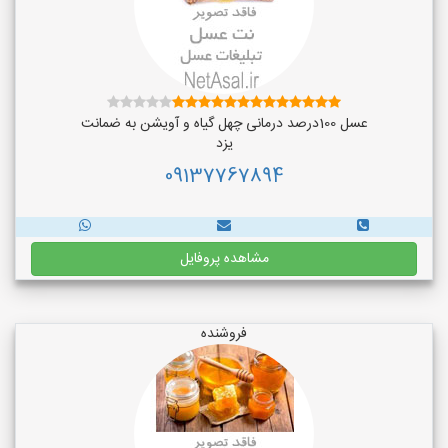
عسل 100درصد درمانی چهل گیاه و آویشن به ضمانت
یزد
09137767894
مشاهده پروفایل
فروشنده