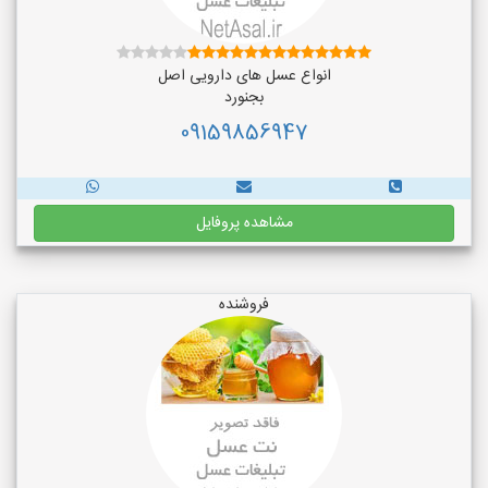
انواع عسل های دارویی اصل
بجنورد
09159856947
مشاهده پروفایل
فروشنده