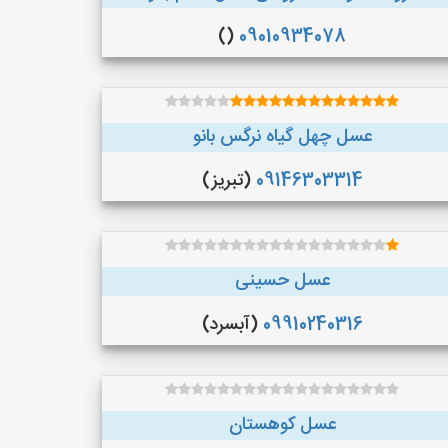
()
09010934078
عسل چهل گیاه نرگس بانو
09146303314
(تبریز)
عسل حسینی
09910240316
(آبسرد)
عسل کوهستان