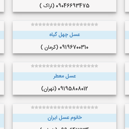
09046693475 (اراک )
عسل چهل گیاه
09196700310 (کرمان )
عسل معطر
09195808012 (تهران)
خانوم عسل ایران