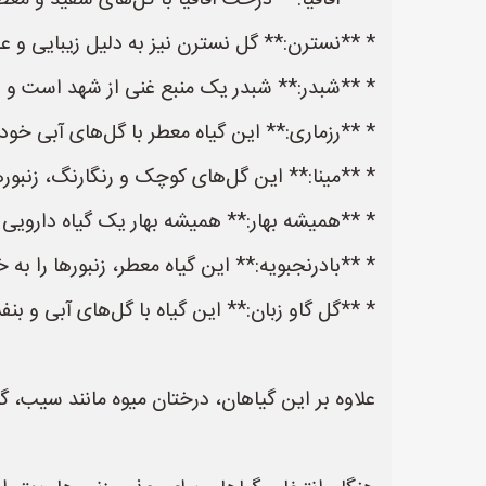
* **اقاقیا:** درخت اقاقیا با گل‌های سفید و معط
* **نسترن:** گل نسترن نیز به دلیل زیبایی و 
* **شبدر:** شبدر یک منبع غنی از شهد است و 
* **رزماری:** این گیاه معطر با گل‌های آبی خود
* **مینا:** این گل‌های کوچک و رنگارنگ، زنبورها
* **همیشه بهار:** همیشه بهار یک گیاه دارویی ب
* **بادرنجبویه:** این گیاه معطر، زنبورها را به
* **گل گاو زبان:** این گیاه با گل‌های آبی و ب
علاوه بر این گیاهان، درختان میوه مانند سیب، گل