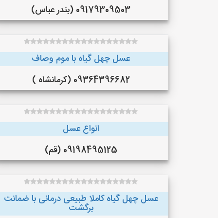
09179309503 (بندر عباس)
عسل چهل گیاه با موم وصاف
09364396682 (کرمانشاه )
انواع عسل
09198495125 (قم)
عسل چهل گیاه کاملا طبیعی درمانی با ضمانت
برگشت