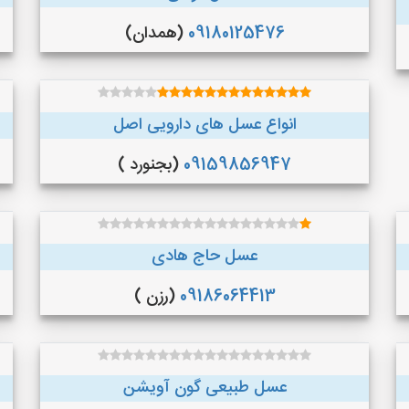
09180125476
(همدان)
انواع عسل های دارویی اصل
09159856947
(بجنورد )
عسل حاج هادی
09186064413
(رزن )
عسل طبیعی گون آویشن