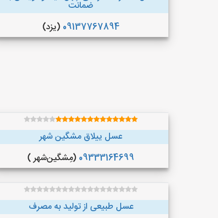
ضمانت
09137767894
(یزد)
عسل ییلاق مشگین شهر
09333164699
(مِشگین‌شهر )
عسل طبیعی از تولید به مصرف