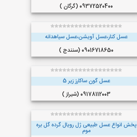
09372520400 (گرگان )
عسل کنار،عسل آویشن،عسل سیاهدانه
09016718650 (سنندج )
عسل گون ساکارز زیر 5
09178112003 (شیراز )
پخش انواع عسل طبیعی ژل رویال گرده گل بره
موم