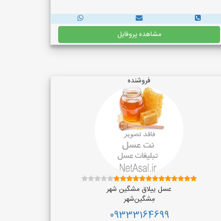
مشاهده پروفایل
فروشنده
عسل ییلاق مشگین شهر
مِشگین‌شهر
09333164699