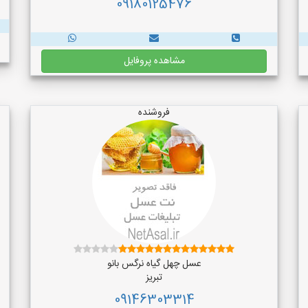
09180125476
مشاهده پروفایل
فروشنده
عسل چهل گیاه نرگس بانو
تبریز
09146303314