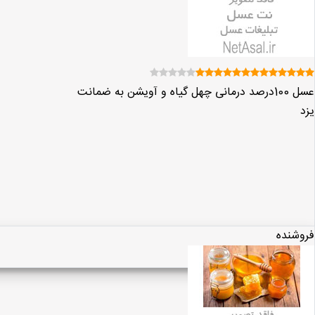
عسل 100درصد درمانی چهل گیاه و آویشن به ضمانت
یزد
فروشنده
مشاهده پروفایل