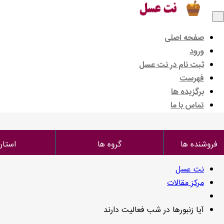
منوی
سایت
نت
صفحه اصلی
عسل
ورود
ثبت نام در نت عسل
فهرست
برگزیده ها
تماس با ما
فروشنده ها
گروه ها
استان
نت عسل
مرکز مقالات
آیا زنبورها در شب فعالیت دارند