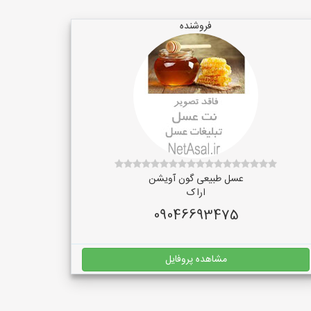
فروشنده
عسل طبیعی گون آویشن
اراک
09046693475
مشاهده پروفایل