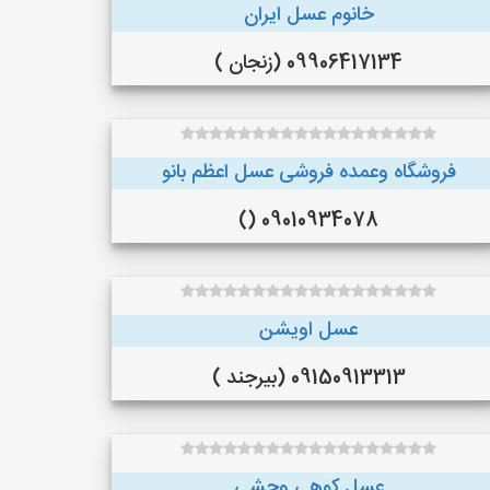
خانوم عسل ایران
09906417134 (زنجان )
فروشگاه وعمده فروشی عسل اعظم بانو
09010934078 ()
عسل اویشن
09150913313 (بیرجند )
عسل کوهی وحشی