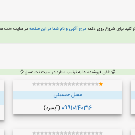
یغ کنید برای شروع روی دکمه
درج آگهی و نام شما در این صفحه
در سایت «نت ع
تلفن فروشنده ها به ترتیب ستاره در سایت نت عسل
عسل حسینی
09910240316
(آبسرد)