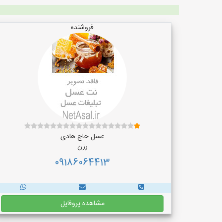
فروشنده
عسل حاج هادی
رزن
09186064413
مشاهده پروفایل