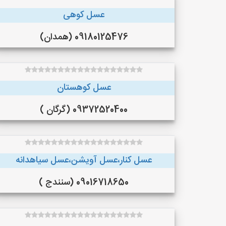
عسل کوهی
09180125476 (همدان)
عسل کوهستان
09372520400 (گرگان )
عسل کنار،عسل آویشن،عسل سیاهدانه
09016718650 (سنندج )