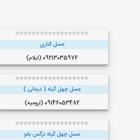
عسل کناری
09213035976 (ایلام)
عسل چهل گیاه ( درمانی )
09146053482 (ارومیه)
عسل چهل گیاه نرگس بانو