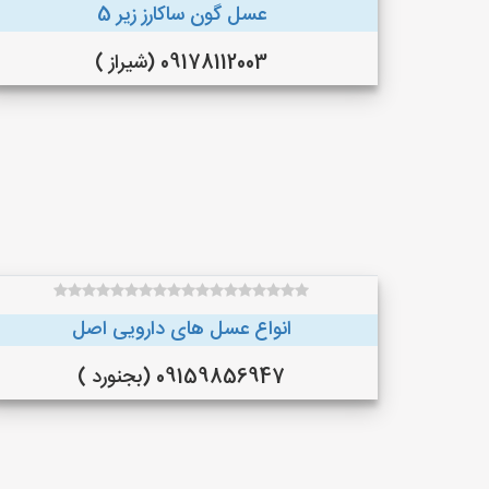
عسل گون ساکارز زیر 5
09178112003 (شیراز )
انواع عسل های دارویی اصل
09159856947 (بجنورد )