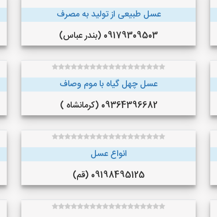
عسل طبیعی از تولید به مصرف
09179309503 (بندر عباس)
عسل چهل گیاه با موم وصاف
09364396682 (کرمانشاه )
انواع عسل
09198495125 (قم)