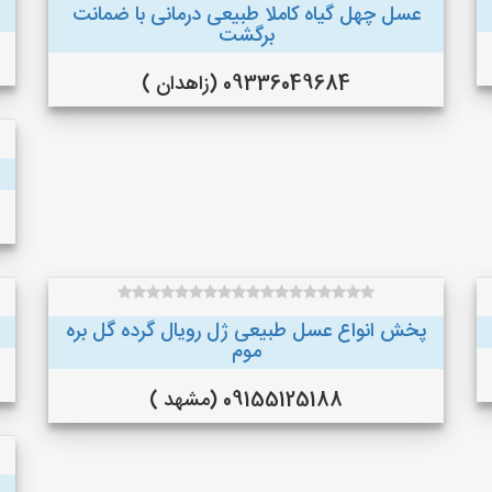
عسل چهل گیاه کاملا طبیعی درمانی با ضمانت
برگشت
09336049684 (زاهدان )
پخش انواع عسل طبیعی ژل رویال گرده گل بره
موم
09155125188 (مشهد )