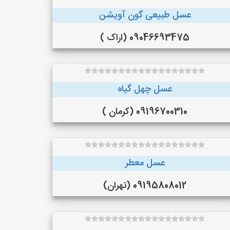
عسل طبیعی گون آویشن
09046693475 (اراک )
عسل چهل گیاه
09196700310 (کرمان )
عسل معطر
09195808012 (تهران)