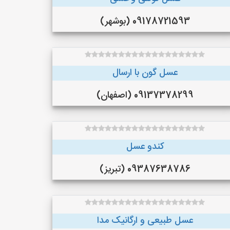
09178721593 (بوشهر)
عسل گون با ارسال
09137378299 (اصفهان)
کندو عسل
09387638786 (تبریز)
عسل طبیعی و ارگانیک مدا