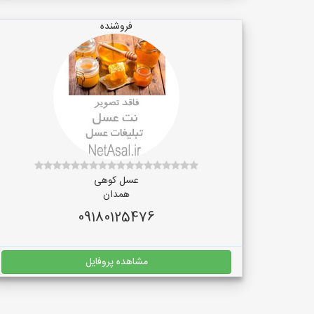
فروشنده
عسل کوهی
همدان
09180125476
مشاهده پروفایل