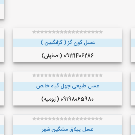
عسل گون گز ( گزانگبین )
09121406286 (اصفهان)
عسل طبیعی چهل گیاه خالص
09198065980 (ارومیه)
عسل ییلاق مشگین شهر