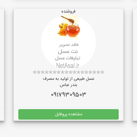
فروشنده
عسل طبیعی از تولید به مصرف
بندر عباس
09179309503
مشاهده پروفایل