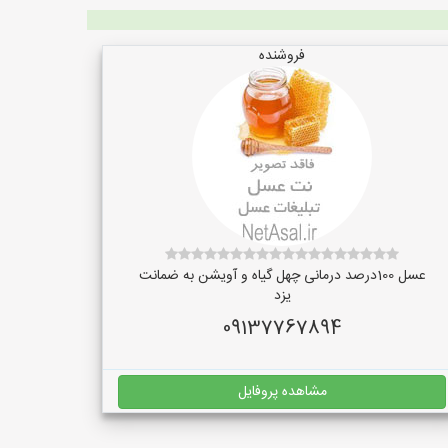
فروشنده
عسل 100درصد درمانی چهل گیاه و آویشن به ضمانت
یزد
09137767894
مشاهده پروفایل