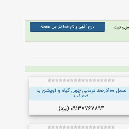
درج آگهی و نام شما در این صفحه
سل» ثبت
عسل 100درصد درمانی چهل گیاه و آویشن به
ضمانت
09137767894 (یزد)