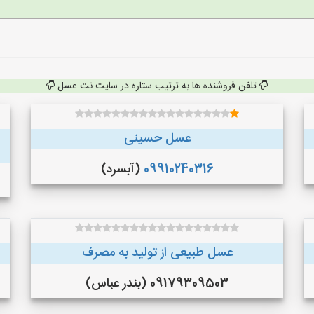
تلفن فروشنده ها به ترتیب ستاره در سایت نت عسل
عسل حسینی
09910240316
(آبسرد)
عسل طبیعی از تولید به مصرف
09179309503 (بندر عباس)