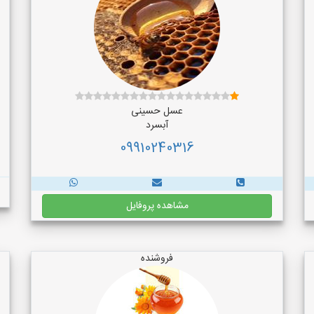
عسل حسینی
آبسرد
09910240316
مشاهده پروفایل
فروشنده