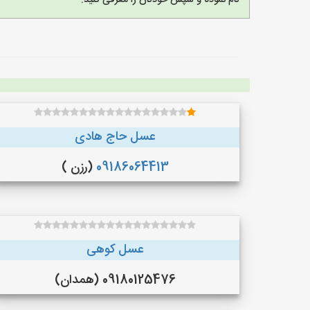
نام نموده و سپس خودتان را معرفی کنید.
عسل حاج هادی
09186064413
(رزن )
عسل کوهی
09180125476 (همدان)