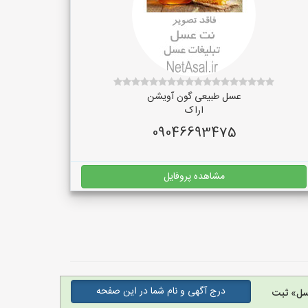
عسل طبیعی گون آویشن
اراک
09046693475
مشاهده پروفایل
درج آگهی و نام شما در این صفحه
سل» ثبت