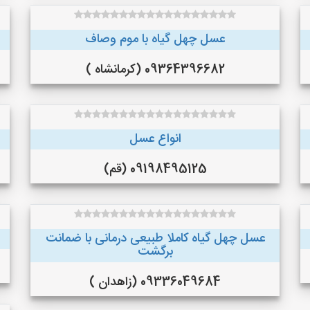
عسل چهل گیاه با موم وصاف
09364396682 (کرمانشاه )
انواع عسل
09198495125 (قم)
عسل چهل گیاه کاملا طبیعی درمانی با ضمانت
برگشت
09336049684 (زاهدان )