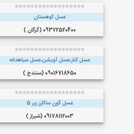
عسل کوهستان
09372520400 (گرگان )
عسل کنار،عسل آویشن،عسل سیاهدانه
09016718650 (سنندج )
عسل گون ساکارز زیر 5
09178112003 (شیراز )