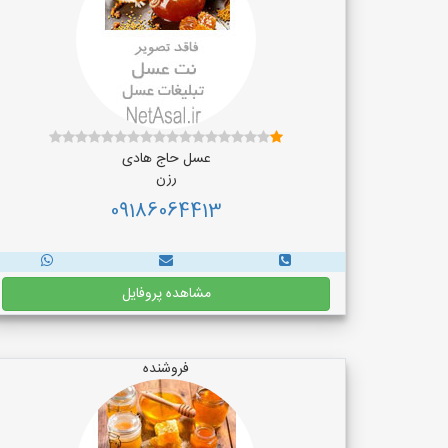
عسل حاج هادی
رزن
09186064413
مشاهده پروفایل
فروشنده