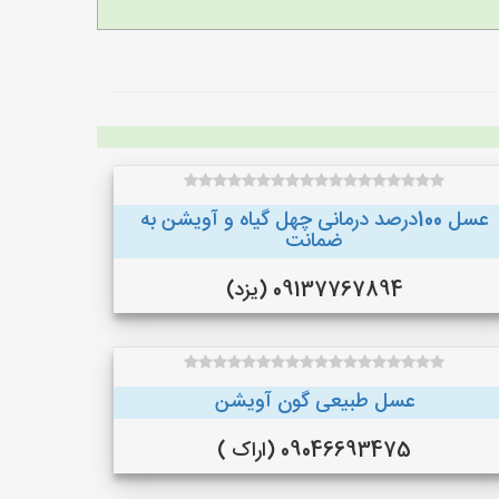
عسل 100درصد درمانی چهل گیاه و آویشن به
ضمانت
09137767894 (یزد)
عسل طبیعی گون آویشن
09046693475 (اراک )