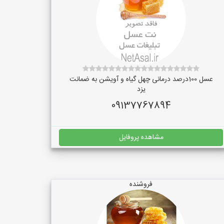
عسل 100درصد درمانی چهل گیاه و آویشن به ضمانت
یزد
09137767894
مشاهده پروفایل
فروشنده