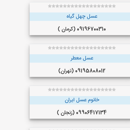
عسل چهل گیاه
09196700310 (کرمان )
عسل معطر
09195808012 (تهران)
خانوم عسل ایران
09906417134 (زنجان )